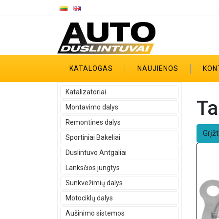
KATALOGAS
NAUJIENOS
KON
Katalizatoriai
Ta
Montavimo dalys
Remontines dalys
Grįžt
Sportiniai Bakeliai
Duslintuvo Antgaliai
Lanksčios jungtys
Sunkvežimių dalys
Motociklų dalys
Aušinimo sistemos