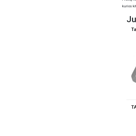
kurios ki
Ju
Ta
T