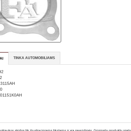
TINKA AUTOMOBILIAMS
AI
92
2
53115AH
0
301151K0AH
otraukos skirtos tik iliustraciniams tikslams ir yra pavyzdinės. Originalių produktų spalv