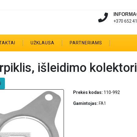
INFORMA
+370 652 4
TAKTAI
UŽKLAUSA
PARTNERIAMS
rpiklis, išleidimo kolekto
i
Prekės kodas:
110-992
Gamintojas:
FA1