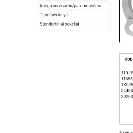
Įranga servisams/parduotuvėms
Titaninės dalys
Standartiniai bakeliai
KOD
110-9
11593
1K02
24456
3025
Prekių nu