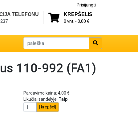
Prisijungti
CIJA TELEFONU
KREPŠELIS
1237
0 vnt. -
0,00 €
rius 110-992 (FA1)
Pardavimo kaina:
4,00 €
Likučiai sandėlyje:
Taip
į krepšelį