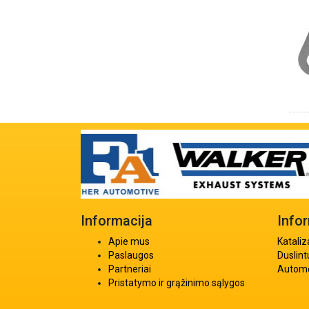
Informacija
Info
Apie mus
Kataliz
Paslaugos
Duslint
Partneriai
Automob
Pristatymo ir grąžinimo sąlygos