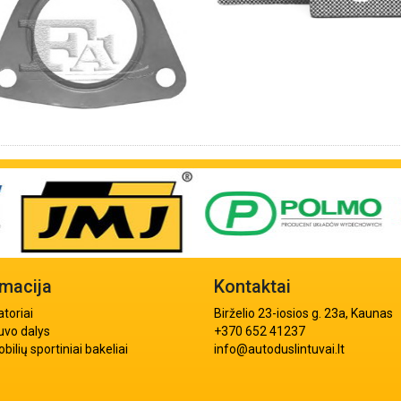
rmacija
Kontaktai
atoriai
Birželio 23-iosios g. 23a, Kaunas
uvo dalys
+370 652 41237
ilių sportiniai bakeliai
info@autoduslintuvai.lt