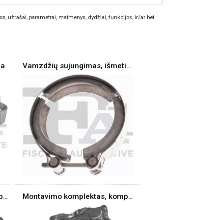
os, užrašai, parametrai, matmenys, dydžiai, funkcijos, ir/ar bet
ma
Vamzdžių sujungimas, išmetimo sistema
Montavimo komplektas, kompresorius
Montavimo komplektas, kompresorius