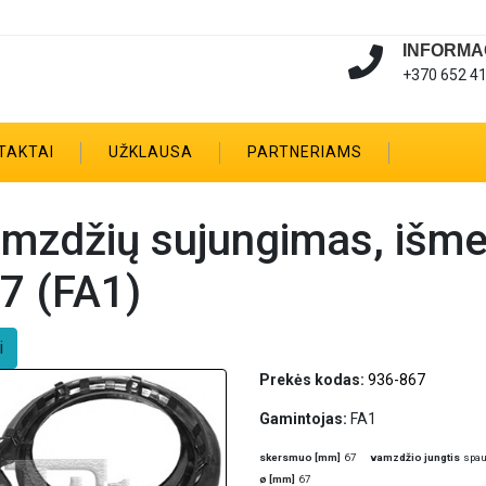
INFORMA
+370 652 4
TAKTAI
UŽKLAUSA
PARTNERIAMS
mzdžių sujungimas, išme
7 (FA1)
i
Prekės kodas:
936-867
Gamintojas:
FA1
skersmuo [mm]
67
vamzdžio jungtis
spa
ø [mm]
67