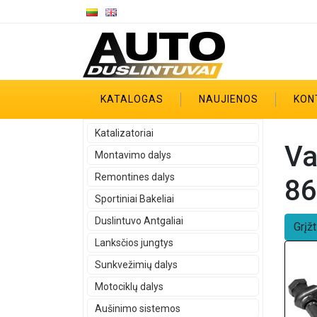
KATALOGAS
NAUJIENOS
KON
Katalizatoriai
Va
Montavimo dalys
Remontines dalys
86
Sportiniai Bakeliai
Duslintuvo Antgaliai
Grįžt
Lanksčios jungtys
Sunkvežimių dalys
Motociklų dalys
Aušinimo sistemos