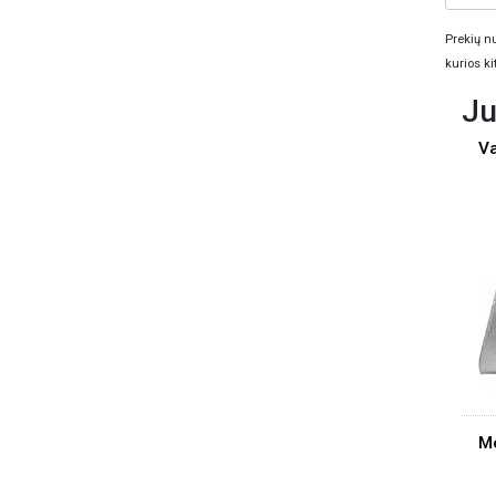
Prekių nu
kurios ki
Ju