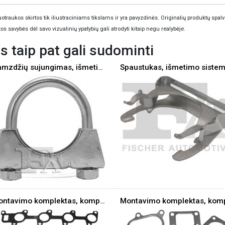
otraukos skirtos tik iliustraciniams tikslams ir yra pavyzdinės. Originalių produktų spalv
tos savybės dėl savo vizualinių ypatybių gali atrodyti kitaip negu realybėje.
s taip pat gali sudominti
Vamzdžių sujungimas, išmetimo sistema
Spaustukas, išmetimo siste
Montavimo komplektas, kompresorius