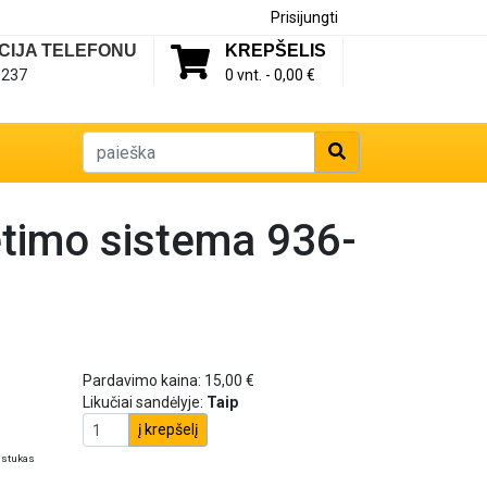
Prisijungti
CIJA TELEFONU
KREPŠELIS
1237
0 vnt. -
0,00 €
timo sistema 936-
Pardavimo kaina:
15,00 €
Likučiai sandėlyje:
Taip
į krepšelį
ustukas