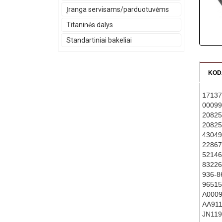
Įranga servisams/parduotuvėms
Titaninės dalys
Standartiniai bakeliai
KOD
17137
00099
2082
2082
43049
22867
52146
83226
936-8
96515
A000
AA91
JN11