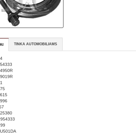
TINKA AUTOMOBILIAMS
AI
4
54333
54950R
59019R
1
75
615
996
67
25380
9954333
199
9U501DA