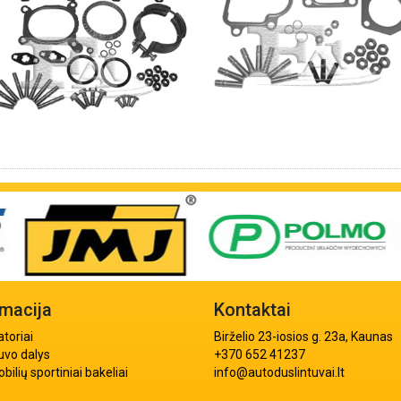
rmacija
Kontaktai
atoriai
Birželio 23-iosios g. 23a, Kaunas
uvo dalys
+370 652 41237
ilių sportiniai bakeliai
info@autoduslintuvai.lt