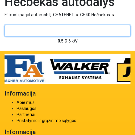
Hečbekas autodalys
Filtruoti pagal automobilį:
CHATENET
CH40 Hečbekas
×
×
0.5 D
6 kW
Informacija
Apie mus
Paslaugos
Partneriai
Pristatymo ir grąžinimo sąlygos
Informacija