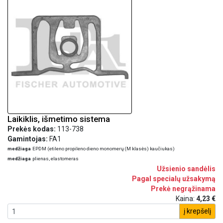
Laikiklis, išmetimo sistema
Prekės kodas:
113-738
Gamintojas:
FA1
medžiaga
EPDM (etileno propileno dieno monomerų (M klasės) kaučiukas)
medžiaga
plienas, elastomeras
Užsienio sandėlis
Pagal specialų užsakymą
Prekė negrąžinama
Kaina:
4,23 €
į krepšelį