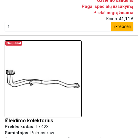
Užsienio sandėlis
Pagal specialų užsakymą
Prekė negrąžinama
Kaina:
41,11 €
į krepšelį
Naujiena!
Išleidimo kolektorius
Prekės kodas:
17.423
Gamintojas:
Polmostrow