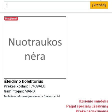
į krepšelį
Naujiena!
išleidimo kolektorius
Prekės kodas:
17439ALU
Gamintojas:
MARIX
Techninės informacijos numeris
Stock code : 61
Užsienio sandėlis
Pagal specialų užsakymą
Prekė negrąžinama