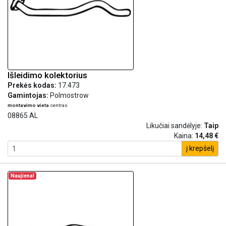
Išleidimo kolektorius
Prekės kodas:
17.473
Gamintojas:
Polmostrow
montavimo vieta
centras
08865 AL
Likučiai sandėlyje:
Taip
Kaina:
14,48 €
į krepšelį
Naujiena!