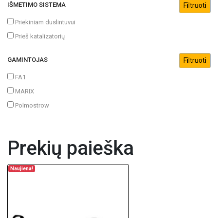
IŠMETIMO SISTEMA
Priekiniam duslintuvui
Prieš katalizatorių
GAMINTOJAS
FA1
MARIX
Polmostrow
Prekių paieška
Naujiena!