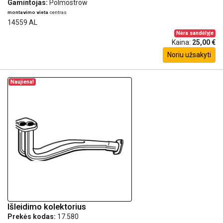
Gamintojas:
Polmostrow
montavimo vieta
centras
14559 AL
Nėra sandėlyje
Kaina:
25,00 €
Noriu užsakyti
Naujiena!
Išleidimo kolektorius
Prekės kodas:
17.580