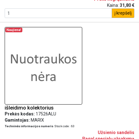
Kaina:
31,80 €
į krepšelį
Naujiena!
išleidimo kolektorius
Prekės kodas:
17526ALU
Gamintojas:
MARIX
Techninės informacijos numeris
Stock code : 63
Užsienio sandėlis
Pagal specialų užsakymą