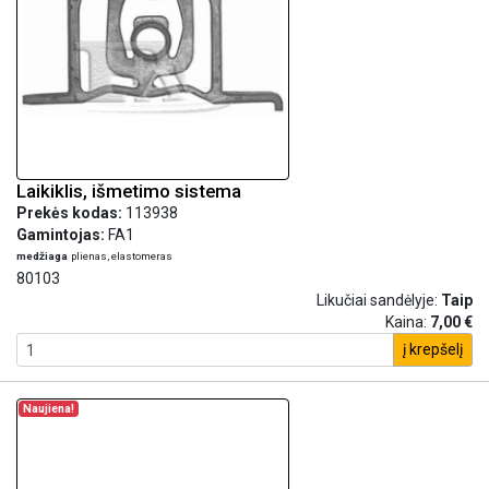
Laikiklis, išmetimo sistema
Prekės kodas:
113938
Gamintojas:
FA1
medžiaga
plienas, elastomeras
80103
Likučiai sandėlyje:
Taip
Kaina:
7,00 €
į krepšelį
Naujiena!