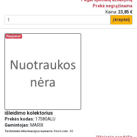
Prekė negrąžinama
Kaina:
23,85 €
į krepšelį
Naujiena!
išleidimo kolektorius
Prekės kodas:
17580ALU
Gamintojas:
MARIX
Techninės informacijos numeris
Stock code : 62