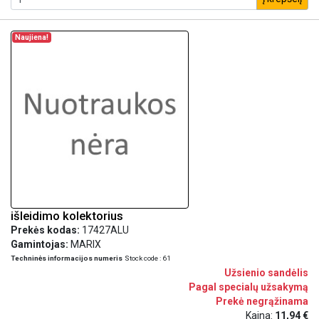
Naujiena!
išleidimo kolektorius
Prekės kodas:
17427ALU
Gamintojas:
MARIX
Techninės informacijos numeris
Stock code : 61
Užsienio sandėlis
Pagal specialų užsakymą
Prekė negrąžinama
Kaina:
11,94 €