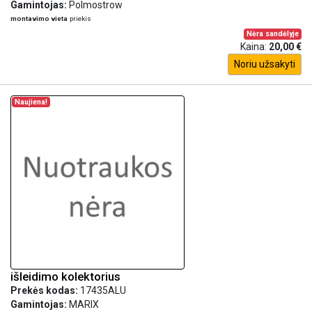
Gamintojas:
Polmostrow
montavimo vieta
priekis
Nėra sandėlyje
Kaina:
20,00 €
Noriu užsakyti
Naujiena!
išleidimo kolektorius
Prekės kodas:
17435ALU
Gamintojas:
MARIX