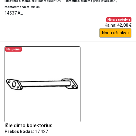
Išmetimo sistema
priekiniam duslintuvui
Išmetimo sistema
prieš katalizatorių
montavimo vieta
priekis
14537 AL
Nėra sandėlyje
Kaina:
42,00 €
Noriu užsakyti
Naujiena!
Išleidimo kolektorius
Prekės kodas:
17.427