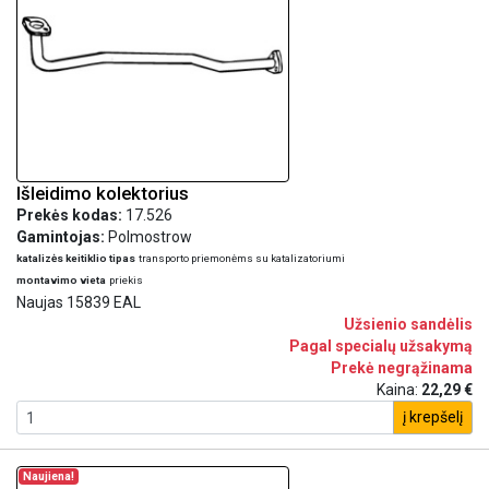
Išleidimo kolektorius
Prekės kodas:
17.526
Gamintojas:
Polmostrow
katalizės keitiklio tipas
transporto priemonėms su katalizatoriumi
montavimo vieta
priekis
Naujas 15839 EAL
Užsienio sandėlis
Pagal specialų užsakymą
Prekė negrąžinama
Kaina:
22,29 €
į krepšelį
Naujiena!