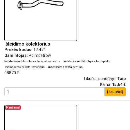
Išleidimo kolektorius
Prekės kodas:
17.474
Gamintojas:
Polmostrow
katalizės keitiklio tipas
be katalizatoriaus
katalizės keitiklio tipas
transporto
priemonėms be katalizatoriaus
montavimo vieta
centras
08870 P
Likučiai sandėlyje:
Taip
Kaina:
15,64 €
į krepšelį
Naujiena!