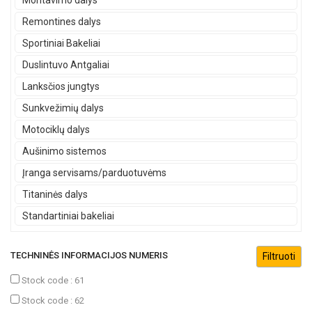
Montavimo dalys
Remontines dalys
Sportiniai Bakeliai
Duslintuvo Antgaliai
Lanksčios jungtys
Sunkvežimių dalys
Motociklų dalys
Aušinimo sistemos
Įranga servisams/parduotuvėms
Titaninės dalys
Standartiniai bakeliai
TECHNINĖS INFORMACIJOS NUMERIS
Stock code : 61
Stock code : 62