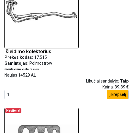
Išleidimo kolektorius
Prekės kodas:
17.515
Gamintojas:
Polmostrow
montavimo vieta
priekis
Naujas 14529 AL
Likučiai sandėlyje:
Taip
Kaina:
39,39 €
į krepšelį
Naujiena!