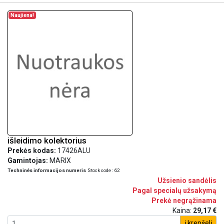
Naujiena!
išleidimo kolektorius
Prekės kodas:
17426ALU
Gamintojas:
MARIX
Techninės informacijos numeris
Stock code : 62
Užsienio sandėlis
Pagal specialų užsakymą
Prekė negrąžinama
Kaina:
29,17 €
į krepšelį