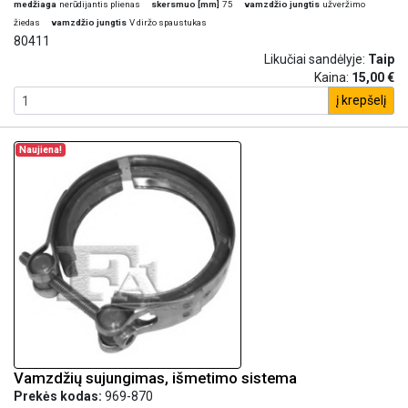
medžiaga
nerūdijantis plienas
skersmuo [mm]
75
vamzdžio jungtis
užveržimo
žiedas
vamzdžio jungtis
V diržo spaustukas
80411
Likučiai sandėlyje:
Taip
Kaina:
15,00 €
į krepšelį
Naujiena!
Vamzdžių sujungimas, išmetimo sistema
Prekės kodas:
969-870