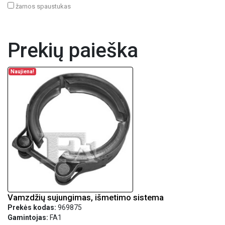
žarnos spaustukas
Prekių paieška
Naujiena!
Vamzdžių sujungimas, išmetimo sistema
Prekės kodas:
969875
Gamintojas:
FA1