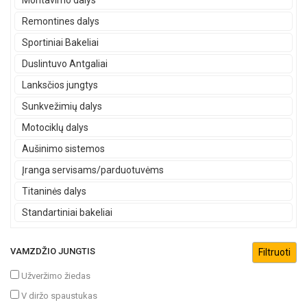
Montavimo dalys
Remontines dalys
Sportiniai Bakeliai
Duslintuvo Antgaliai
Lanksčios jungtys
Sunkvežimių dalys
Motociklų dalys
Aušinimo sistemos
Įranga servisams/parduotuvėms
Titaninės dalys
Standartiniai bakeliai
VAMZDŽIO JUNGTIS
Užveržimo žiedas
V diržo spaustukas