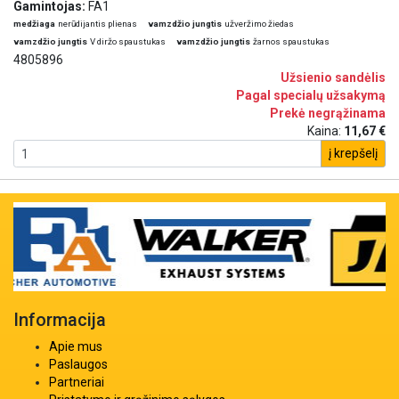
Gamintojas:
FA1
medžiaga
nerūdijantis plienas
vamzdžio jungtis
užveržimo žiedas
vamzdžio jungtis
V diržo spaustukas
vamzdžio jungtis
žarnos spaustukas
4805896
Užsienio sandėlis
Pagal specialų užsakymą
Prekė negrąžinama
Kaina:
11,67 €
į krepšelį
Informacija
Apie mus
Paslaugos
Partneriai