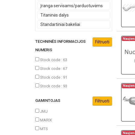
Įranga servisams/parduotuvėms
Titaninės dalys
Standartiniai bakeliai
Naujien
TECHNINĖS INFORMACIJOS
NUMERIS
Stock code : 63
Stock code : 67
Stock code : 91
Stock code : 93
Naujien
GAMINTOJAS
JMJ
MARIX
MTS
Naujien