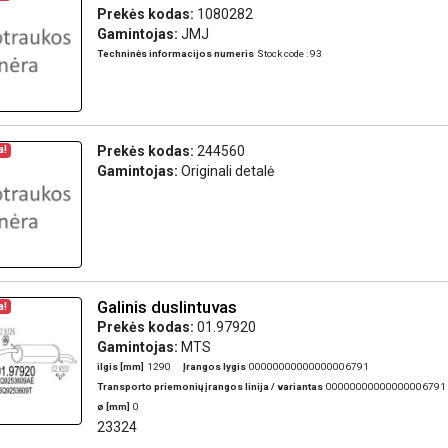
Prekės kodas:
1080282
Gamintojas:
JMJ
Techninės informacijos numeris
Stock code : 93
Prekės kodas:
244560
a!
Gamintojas:
Originali detalė
Galinis duslintuvas
a!
Prekės kodas:
01.97920
Gamintojas:
MTS
ilgis [mm]
1290
Įrangos lygis
00000000000000006791
Transporto priemonių įrangos linija / variantas
00000000000000006791
ø [mm]
0
23324