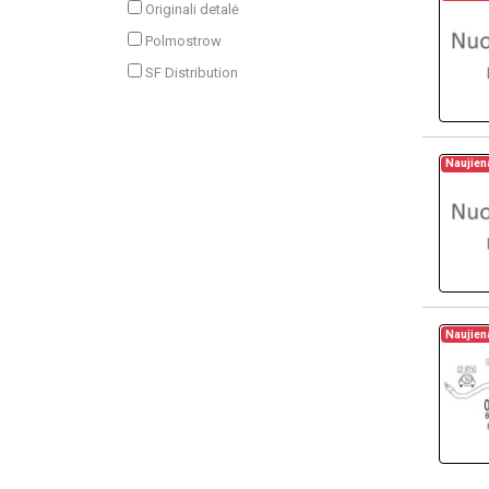
Originali detalė
Polmostrow
SF Distribution
Naujien
Naujien