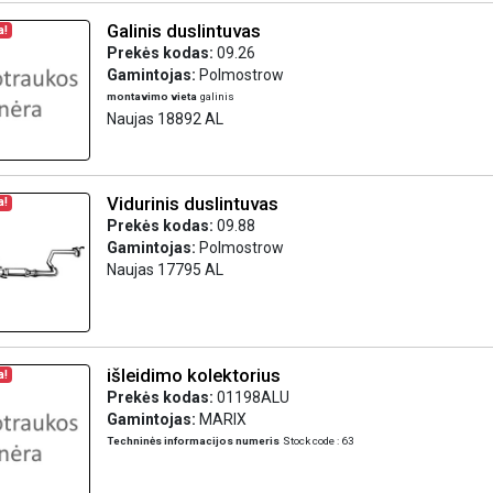
Galinis duslintuvas
a!
Prekės kodas:
09.26
Gamintojas:
Polmostrow
montavimo vieta
galinis
Naujas 18892 AL
Vidurinis duslintuvas
a!
Prekės kodas:
09.88
Gamintojas:
Polmostrow
Naujas 17795 AL
išleidimo kolektorius
a!
Prekės kodas:
01198ALU
Gamintojas:
MARIX
Techninės informacijos numeris
Stock code : 63