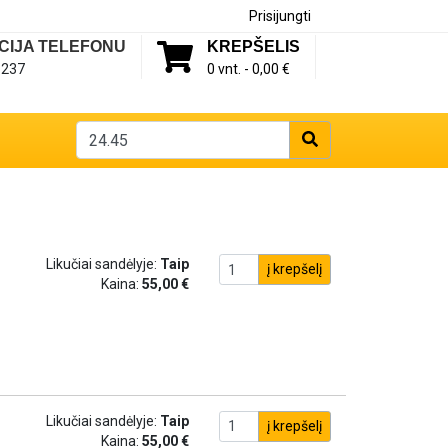
Prisijungti
CIJA TELEFONU
KREPŠELIS
1237
0 vnt. -
0,00 €
Likučiai sandėlyje:
Taip
į krepšelį
Kaina:
55,00 €
Likučiai sandėlyje:
Taip
į krepšelį
Kaina:
55,00 €