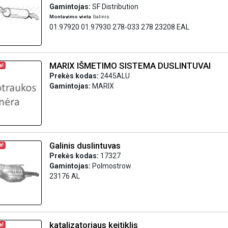
Gamintojas:
SF Distribution
Montavimo vieta
Galinis
01.97920 01.97930 278-033 278 23208 EAL
MARIX IŠMETIMO SISTEMA DUSLINTUVAI
a!
Prekės kodas:
2445ALU
Gamintojas:
MARIX
Galinis duslintuvas
a!
Prekės kodas:
17327
Gamintojas:
Polmostrow
23176 AL
katalizatoriaus keitiklis
a!