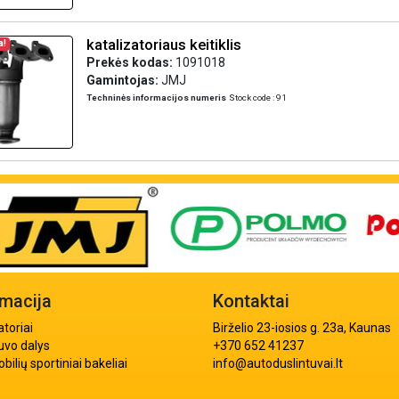
katalizatoriaus keitiklis
a!
Prekės kodas:
1091018
Gamintojas:
JMJ
Techninės informacijos numeris
Stock code : 91
rmacija
Kontaktai
atoriai
Birželio 23-iosios g. 23a, Kaunas
uvo dalys
+370 652 41237
ilių sportiniai bakeliai
info@autoduslintuvai.lt