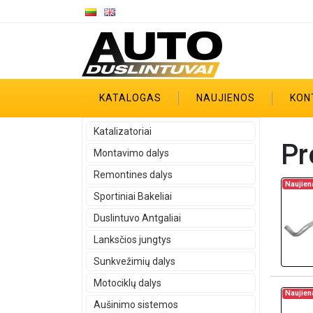
KATALOGAS
NAUJIENOS
KON
Katalizatoriai
Pr
Montavimo dalys
Remontines dalys
Naujien
Sportiniai Bakeliai
Duslintuvo Antgaliai
Lanksčios jungtys
Sunkvežimių dalys
Motociklų dalys
Naujien
Aušinimo sistemos