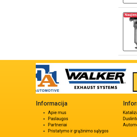
Naujien
Informacija
Info
Apie mus
Kataliz
Paslaugos
Duslint
Partneriai
Automob
Pristatymo ir grąžinimo sąlygos