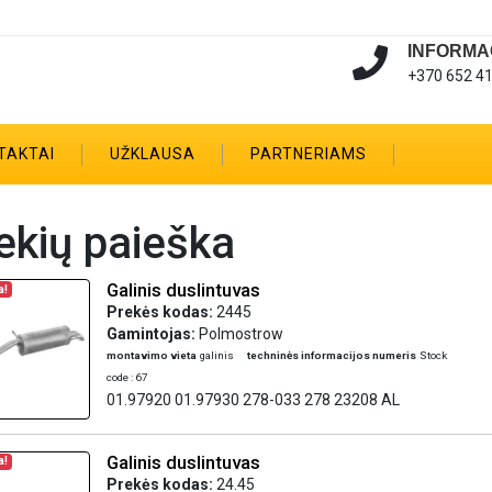
INFORMA
+370 652 4
TAKTAI
UŽKLAUSA
PARTNERIAMS
ekių paieška
Galinis duslintuvas
a!
Prekės kodas:
2445
Gamintojas:
Polmostrow
montavimo vieta
galinis
techninės informacijos numeris
Stock
code : 67
01.97920 01.97930 278-033 278 23208 AL
Galinis duslintuvas
a!
Prekės kodas:
24.45