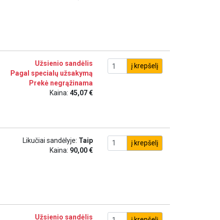
Užsienio sandėlis
į krepšelį
Pagal specialų užsakymą
Prekė negrąžinama
Kaina:
45,07 €
Likučiai sandėlyje:
Taip
į krepšelį
Kaina:
90,00 €
Užsienio sandėlis
į krepšelį