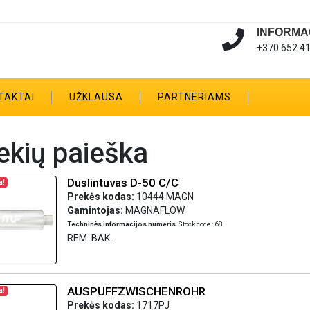
INFORMA
+370 652 4
TAKTAI
UŽKLAUSA
PARTNERIAMS
ekių paieška
Duslintuvas D-50 C/C
a!
Prekės kodas:
10444 MAGN
Gamintojas:
MAGNAFLOW
Techninės informacijos numeris
Stock code : 68
REM .BAK.
AUSPUFFZWISCHENROHR
a!
Prekės kodas:
1717PJ