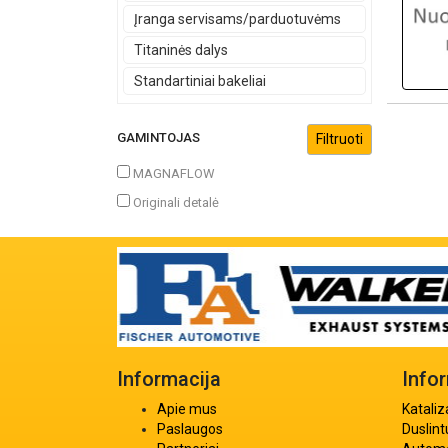
Įranga servisams/parduotuvėms
Titaninės dalys
Standartiniai bakeliai
GAMINTOJAS
MAGNAFLOW
Originali detalė
Informacija
Info
Apie mus
Kataliz
Paslaugos
Duslint