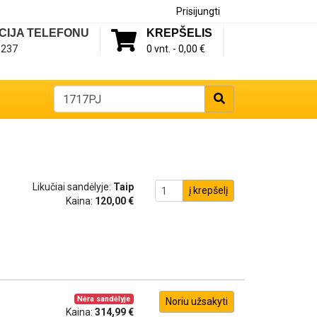
Prisijungti
CIJA TELEFONU
KREPŠELIS
1237
0 vnt. -
0,00 €
Likučiai sandėlyje:
Taip
į krepšelį
Kaina:
120,00 €
Nėra sandėlyje
Noriu užsakyti
Kaina:
314,99 €