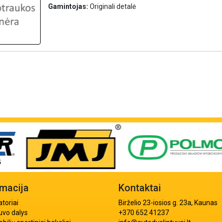
Gamintojas:
Originali detalė
rmacija
Kontaktai
atoriai
Birželio 23-iosios g. 23a, Kaunas
uvo dalys
+370 652 41237