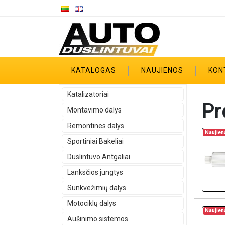
KATALOGAS
NAUJIENOS
KON
Katalizatoriai
Pr
Montavimo dalys
Remontines dalys
Naujien
Sportiniai Bakeliai
Duslintuvo Antgaliai
Lanksčios jungtys
Sunkvežimių dalys
Motociklų dalys
Naujien
Aušinimo sistemos