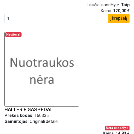
Likučiai sandėlyje:
Taip
Kaina:
120,00 €
į krepšelį
Naujiena!
HALTER F GASPEDAL
Prekės kodas:
160335
Gamintojas:
Originali detalė
Nėra sandėlyje
Kaina:
14,83 €