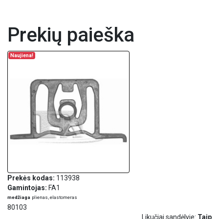
Prekių paieška
Naujiena!
Prekės kodas:
113938
Gamintojas:
FA1
medžiaga
plienas, elastomeras
80103
Likučiai sandėlyje:
Taip