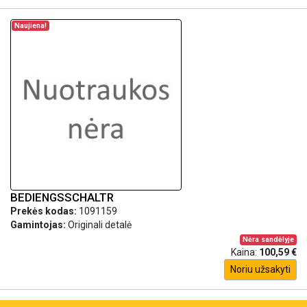
Naujiena!
BEDIENGSSCHALTR
Prekės kodas:
1091159
Gamintojas:
Originali detalė
Nėra sandėlyje
Kaina:
100,59 €
Noriu užsakyti