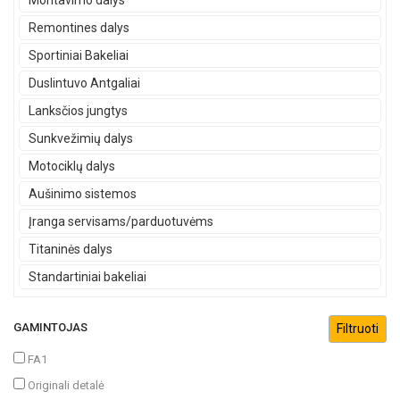
Montavimo dalys
Remontines dalys
Sportiniai Bakeliai
Duslintuvo Antgaliai
Lanksčios jungtys
Sunkvežimių dalys
Motociklų dalys
Aušinimo sistemos
Įranga servisams/parduotuvėms
Titaninės dalys
Standartiniai bakeliai
GAMINTOJAS
FA1
Originali detalė