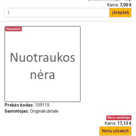
Kaina:
7,00 €
į krepšelį
Naujiena!
Prekės kodas:
109115
Gamintojas:
Originali detalė
Nėra sandėlyje
Kaina:
17,13 €
Noriu užsakyti