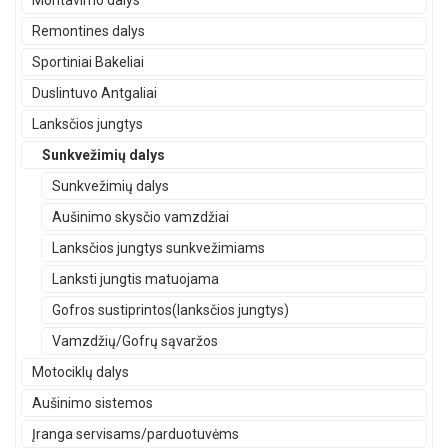
Montavimo dalys
Remontines dalys
Sportiniai Bakeliai
Duslintuvo Antgaliai
Lanksčios jungtys
Sunkvežimių dalys
Sunkvežimių dalys
Aušinimo skysčio vamzdžiai
Lanksčios jungtys sunkvežimiams
Lanksti jungtis matuojama
Gofros sustiprintos(lanksčios jungtys)
Vamzdžių/Gofrų sąvaržos
Motociklų dalys
Aušinimo sistemos
Įranga servisams/parduotuvėms