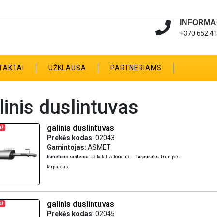
INFORMA
+370 652 4
TAKTAI
UŽKLAUSA
PARTNERIAMS
linis duslintuvas
galinis duslintuvas
a!
Prekės kodas:
02043
Gamintojas:
ASMET
Išmetimo sistema
Už katalizatoriaus
Tarpuratis
Trumpas
tarpuratis
galinis duslintuvas
a!
Prekės kodas:
02045