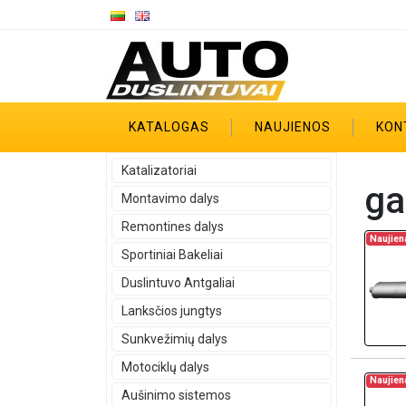
KATALOGAS
NAUJIENOS
KON
Katalizatoriai
ga
Montavimo dalys
Remontines dalys
Naujien
Sportiniai Bakeliai
Duslintuvo Antgaliai
Lanksčios jungtys
Sunkvežimių dalys
Motociklų dalys
Naujien
Aušinimo sistemos