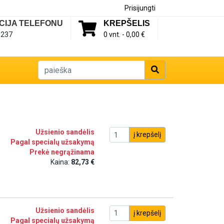
Prisijungti
CIJA TELEFONU
KREPŠELIS
1237
0 vnt. -
0,00 €
Užsienio sandėlis
į krepšelį
Pagal specialų užsakymą
Prekė negrąžinama
Kaina:
82,73 €
Užsienio sandėlis
į krepšelį
Pagal specialų užsakymą