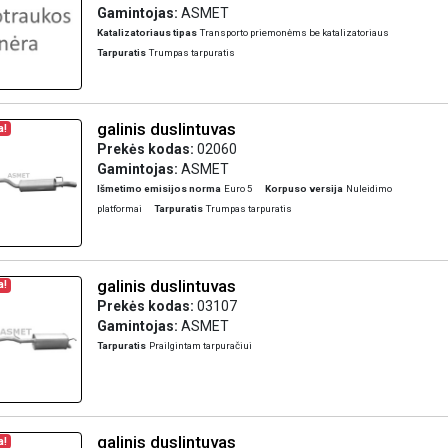
Gamintojas:
ASMET
Katalizatoriaus tipas
Transporto priemonėms be katalizatoriaus
Tarpuratis
Trumpas tarpuratis
galinis duslintuvas
a!
Prekės kodas:
02060
Gamintojas:
ASMET
Išmetimo emisijos norma
Euro 5
Korpuso versija
Nuleidimo
platformai
Tarpuratis
Trumpas tarpuratis
galinis duslintuvas
a!
Prekės kodas:
03107
Gamintojas:
ASMET
Tarpuratis
Prailgintam tarpuračiui
galinis duslintuvas
a!