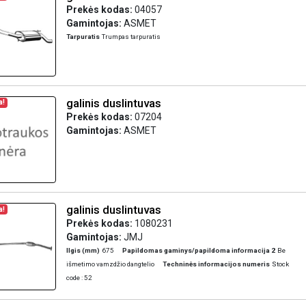
Prekės kodas:
04057
Gamintojas:
ASMET
Tarpuratis
Trumpas tarpuratis
galinis duslintuvas
a!
Prekės kodas:
07204
Gamintojas:
ASMET
galinis duslintuvas
a!
Prekės kodas:
1080231
Gamintojas:
JMJ
Ilgis (mm)
675
Papildomas gaminys/papildoma informacija 2
Be
išmetimo vamzdžio dangtelio
Techninės informacijos numeris
Stock
code : 52