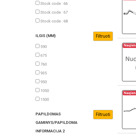
Stock code : 66
Stock code : 67
Stock code : 68
ILGIS (MM)
Naujien
590
675
760
935
950
1050
Naujien
1500
PAPILDOMAS
GAMINYS/PAPILDOMA
INFORMACIJA 2