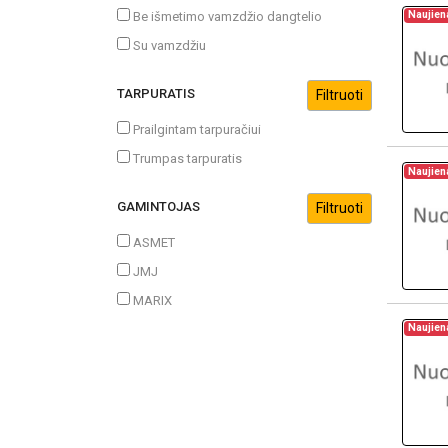
Naujien
Be išmetimo vamzdžio dangtelio
Su vamzdžiu
TARPURATIS
Prailgintam tarpuračiui
Trumpas tarpuratis
Naujien
GAMINTOJAS
ASMET
JMJ
MARIX
Naujien