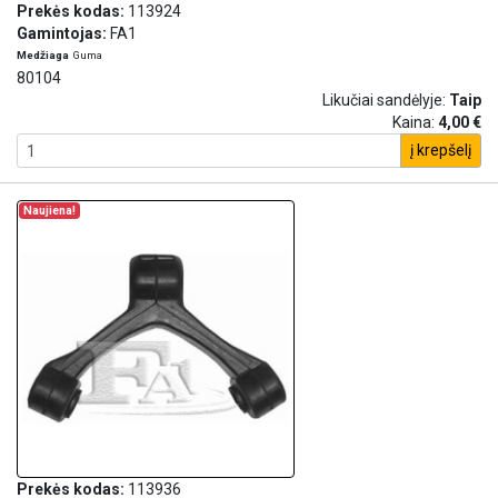
Prekės kodas:
113924
Gamintojas:
FA1
Medžiaga
Guma
80104
Likučiai sandėlyje:
Taip
Kaina:
4,00 €
į krepšelį
Naujiena!
Prekės kodas:
113936