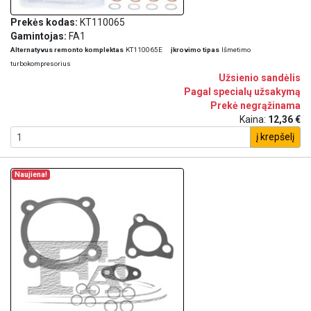
Prekės kodas:
KT110065
Gamintojas:
FA1
Alternatyvus remonto komplektas
KT110065E
įkrovimo tipas
Išmetimo
turbokompresorius
Užsienio sandėlis
Pagal specialų užsakymą
Prekė negrąžinama
Kaina:
12,36 €
į krepšelį
Naujiena!