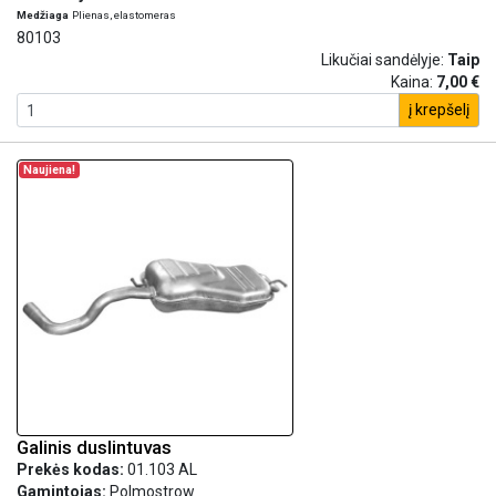
Medžiaga
Plienas, elastomeras
80103
Likučiai sandėlyje:
Taip
Kaina:
7,00 €
į krepšelį
Naujiena!
Galinis duslintuvas
Prekės kodas:
01.103 AL
Gamintojas:
Polmostrow