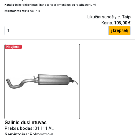
Katalizės keitiklio tipas
Transporto priemonėms su katalizatoriumi
Montavimo vieta
Galinis
Likučiai sandėlyje:
Taip
Kaina:
105,00 €
į krepšelį
Naujiena!
Galinis duslintuvas
Prekės kodas:
01.111 AL
Gamintojas:
Polmostrow