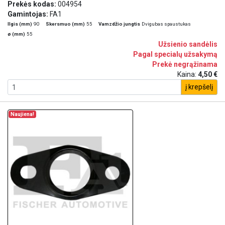
Prekės kodas:
004954
Gamintojas:
FA1
Ilgis (mm)
90
Skersmuo (mm)
55
Vamzdžio jungtis
Dvigubas spaustukas
ø (mm)
55
Užsienio sandėlis
Pagal specialų užsakymą
Prekė negrąžinama
Kaina:
4,50 €
į krepšelį
Naujiena!