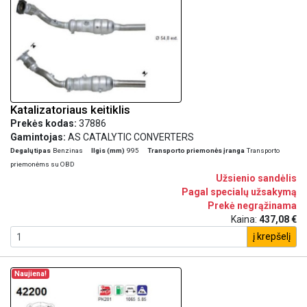
Katalizatoriaus keitiklis
Prekės kodas:
37886
Gamintojas:
AS CATALYTIC CONVERTERS
Degalų tipas
Benzinas
Ilgis (mm)
995
Transporto priemonės įranga
Transporto
priemonėms su OBD
Užsienio sandėlis
Pagal specialų užsakymą
Prekė negrąžinama
Kaina:
437,08 €
į krepšelį
Naujiena!