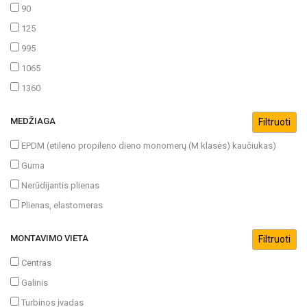
90
125
995
1065
1360
MEDŽIAGA
EPDM (etileno propileno dieno monomerų (M klasės) kaučiukas)
Guma
Nerūdijantis plienas
Plienas, elastomeras
MONTAVIMO VIETA
Centras
Galinis
Turbinos įvadas