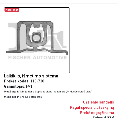
Naujiena!
Laikiklis, išmetimo sistema
Prekės kodas:
113-738
Gamintojas:
FA1
Medžiaga
EPDM (etileno propileno dieno monomerų (M klasės) kaučiukas)
Medžiaga
Plienas, elastomeras
Užsienio sandėlis
Pagal specialų užsakymą
Prekė negrąžinama