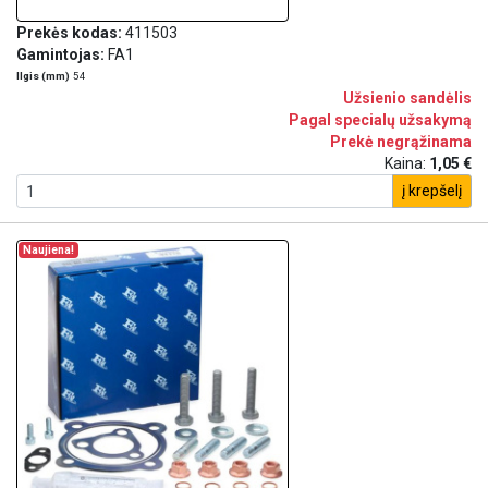
Prekės kodas:
411503
Gamintojas:
FA1
Ilgis (mm)
54
Užsienio sandėlis
Pagal specialų užsakymą
Prekė negrąžinama
Kaina:
1,05 €
į krepšelį
Naujiena!