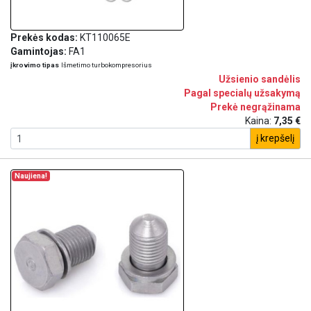
Prekės kodas:
KT110065E
Gamintojas:
FA1
įkrovimo tipas
Išmetimo turbokompresorius
Užsienio sandėlis
Pagal specialų užsakymą
Prekė negrąžinama
Kaina:
7,35 €
į krepšelį
Naujiena!