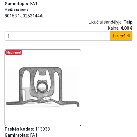
Gamintojas:
FA1
Medžiaga
Guma
80153 1J0253144A
Likučiai sandėlyje:
Taip
Kaina:
4,00 €
į krepšelį
Naujiena!
Prekės kodas:
113938
Gamintojas:
FA1