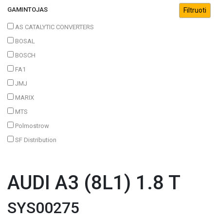
GAMINTOJAS
AS CATALYTIC CONVERTERS
BOSAL
BOSCH
FA1
JMJ
MARIX
MTS
Polmostrow
SF Distribution
AUDI A3 (8L1) 1.8 T
SYS00275