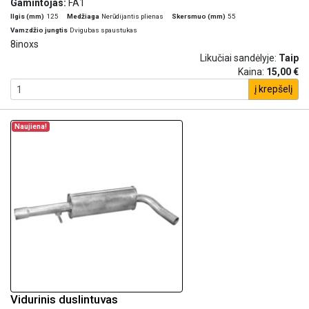
Gamintojas:
FA1
Ilgis (mm)
125
Medžiaga
Nerūdijantis plienas
Skersmuo (mm)
55
Vamzdžio jungtis
Dvigubas spaustukas
8inoxs
Likučiai sandėlyje:
Taip
Kaina:
15,00 €
į krepšelį
Naujiena!
Vidurinis duslintuvas