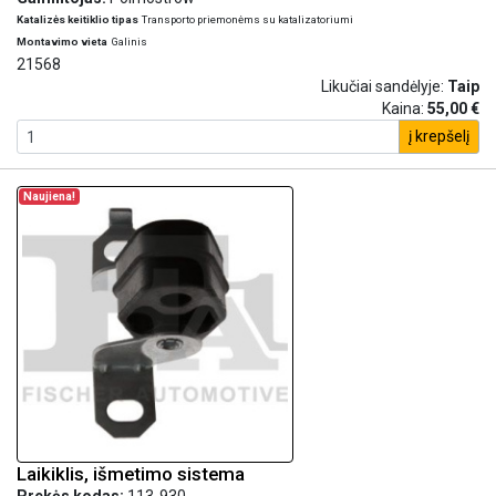
Katalizės keitiklio tipas
Transporto priemonėms su katalizatoriumi
Montavimo vieta
Galinis
21568
Likučiai sandėlyje:
Taip
Kaina:
55,00 €
į krepšelį
Naujiena!
Laikiklis, išmetimo sistema