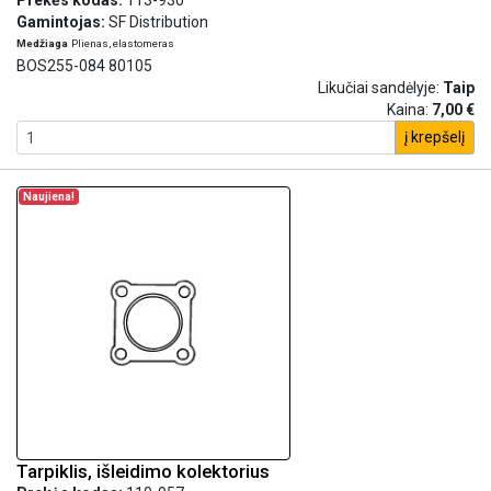
Prekės kodas:
113-930
Gamintojas:
SF Distribution
Medžiaga
Plienas, elastomeras
BOS255-084 80105
Likučiai sandėlyje:
Taip
Kaina:
7,00 €
į krepšelį
Naujiena!
Tarpiklis, išleidimo kolektorius