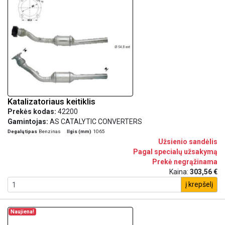
Katalizatoriaus keitiklis
Prekės kodas:
42200
Gamintojas:
AS CATALYTIC CONVERTERS
Degalų tipas
Benzinas
Ilgis (mm)
1065
Užsienio sandėlis
Pagal specialų užsakymą
Prekė negrąžinama
Kaina:
303,56 €
į krepšelį
Naujiena!