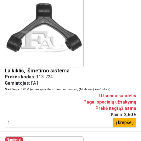
Laikiklis, išmetimo sistema
Prekės kodas:
113-724
Gamintojas:
FA1
Medžiaga
EPDM (etileno propileno dieno monomerų (M klasės) kaučiukas)
Užsienio sandėlis
Pagal specialų užsakymą
Prekė negrąžinama
Kaina:
2,60 €
į krepšelį
Naujiena!