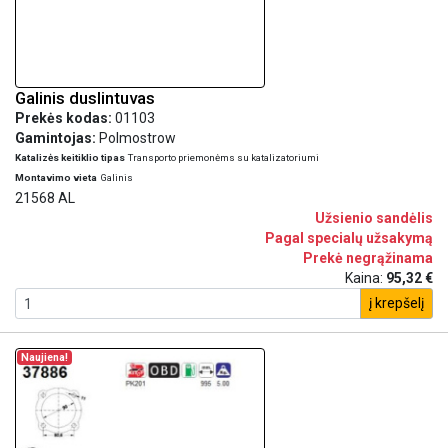
Galinis duslintuvas
Prekės kodas:
01103
Gamintojas:
Polmostrow
Katalizės keitiklio tipas
Transporto priemonėms su katalizatoriumi
Montavimo vieta
Galinis
21568 AL
Užsienio sandėlis
Pagal specialų užsakymą
Prekė negrąžinama
Kaina:
95,32 €
į krepšelį
Naujiena!