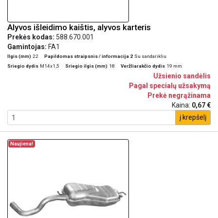
Alyvos išleidimo kaištis, alyvos karteris
Prekės kodas:
588.670.001
Gamintojas:
FA1
Ilgis (mm)
22
Papildomas straipsnis / informacija 2
Su sandarikliu
Sriegio dydis
M14x1,5
Sriegio ilgis (mm)
18
Veržliarakčio dydis
19 mm
Užsienio sandėlis
Pagal specialų užsakymą
Prekė negrąžinama
Kaina:
0,67 €
į krepšelį
Naujiena!