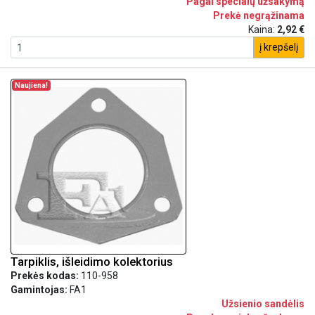
Pagal specialų užsakymą
Prekė negrąžinama
Kaina:
2,92 €
į krepšelį
Naujiena!
Tarpiklis, išleidimo kolektorius
Prekės kodas:
110-958
Gamintojas:
FA1
Užsienio sandėlis