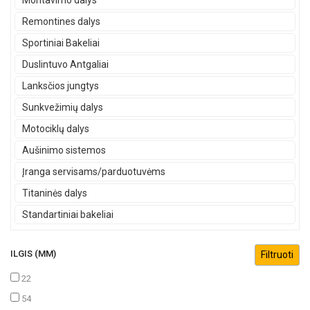
Montavimo dalys
Remontines dalys
Sportiniai Bakeliai
Duslintuvo Antgaliai
Lanksčios jungtys
Sunkvežimių dalys
Motociklų dalys
Aušinimo sistemos
Įranga servisams/parduotuvėms
Titaninės dalys
Standartiniai bakeliai
ILGIS (MM)
22
54