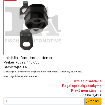
Laikiklis, išmetimo sistema
Prekės kodas:
113-730
Gamintojas:
FA1
Medžiaga
EPDM (etileno propileno dieno monomerų (M klasės) kaučiukas)
Medžiaga
Plienas, elastomeras
Užsienio sandėlis
Pagal specialų užsakymą
Prekė negrąžinama
Kaina:
3,41 €
į krepšelį