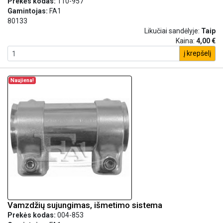
Prekės kodas:
110-957
Gamintojas:
FA1
80133
Likučiai sandėlyje:
Taip
Kaina:
4,00 €
į krepšelį
Naujiena!
Vamzdžių sujungimas, išmetimo sistema
Prekės kodas:
004-853