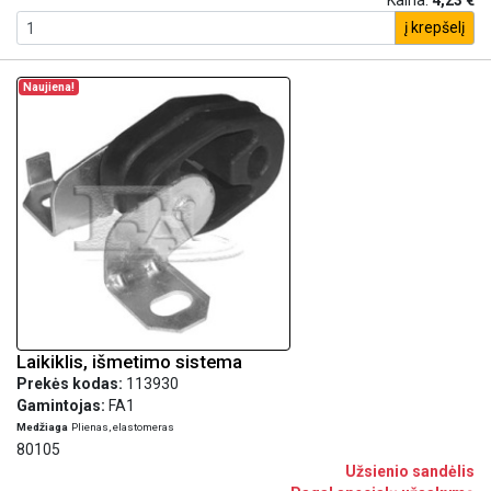
Kaina:
4,23 €
į krepšelį
Naujiena!
Laikiklis, išmetimo sistema
Prekės kodas:
113930
Gamintojas:
FA1
Medžiaga
Plienas, elastomeras
80105
Užsienio sandėlis