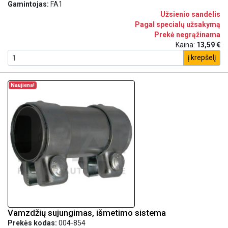
Gamintojas:
FA1
Užsienio sandėlis
Pagal specialų užsakymą
Prekė negrąžinama
Kaina:
13,59 €
į krepšelį
Naujiena!
Vamzdžių sujungimas, išmetimo sistema
Prekės kodas:
004-854