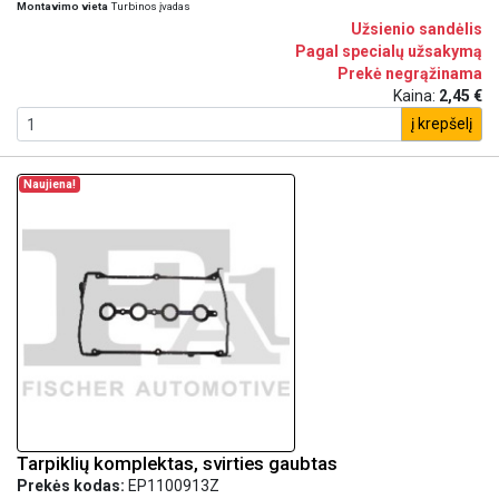
Montavimo vieta
Turbinos įvadas
Užsienio sandėlis
Pagal specialų užsakymą
Prekė negrąžinama
Kaina:
2,45 €
į krepšelį
Naujiena!
Tarpiklių komplektas, svirties gaubtas
Prekės kodas:
EP1100913Z