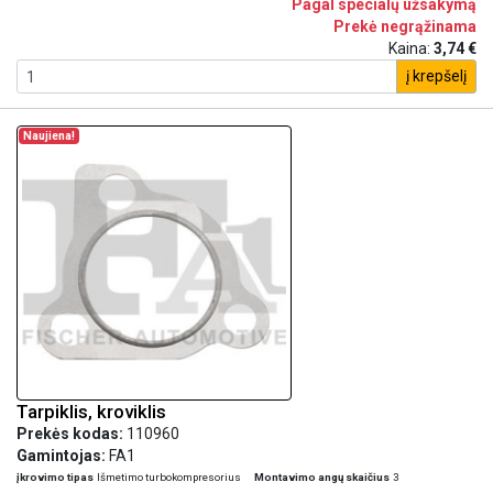
Pagal specialų užsakymą
Prekė negrąžinama
Kaina:
3,74 €
į krepšelį
Naujiena!
Tarpiklis, kroviklis
Prekės kodas:
110960
Gamintojas:
FA1
įkrovimo tipas
Išmetimo turbokompresorius
Montavimo angų skaičius
3