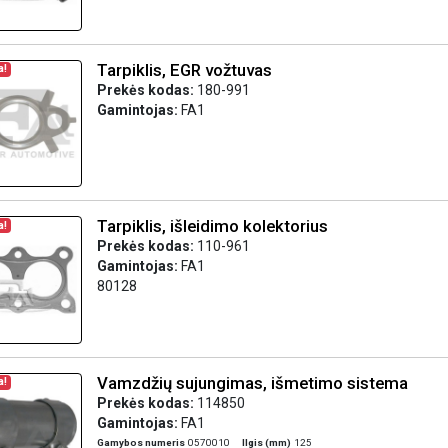
Tarpiklis, EGR vožtuvas
a!
Prekės kodas:
180-991
Gamintojas:
FA1
Tarpiklis, išleidimo kolektorius
a!
Prekės kodas:
110-961
Gamintojas:
FA1
80128
Vamzdžių sujungimas, išmetimo sistema
a!
Prekės kodas:
114850
Gamintojas:
FA1
Gamybos numeris
0570010
Ilgis (mm)
125