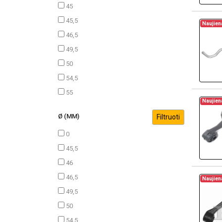
45
45,5
Naujien
46,5
49,5
50
54,5
55
Naujien
Ø (MM)
0
45,5
46
46,5
Naujien
49,5
50
54,5