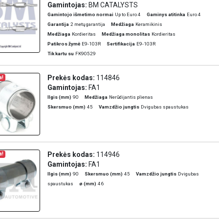
Gamintojas:
BM CATALYSTS
Gamintojo išmetimo normai
Up to Euro 4
Gaminys atitinka
Euro 4
Garantija
2 metų garantija
Medžiaga
Keramikinis
Medžiaga
Kordieritas
Medžiaga monolitas
Kordieritas
Patikros žymė
E9-103R
Sertifikacija
E9-103R
Tik kartu su
FK90529
Prekės kodas:
114846
a!
Gamintojas:
FA1
Ilgis (mm)
90
Medžiaga
Nerūdijantis plienas
Skersmuo (mm)
45
Vamzdžio jungtis
Dvigubas spaustukas
Prekės kodas:
114946
a!
Gamintojas:
FA1
Ilgis (mm)
90
Skersmuo (mm)
45
Vamzdžio jungtis
Dvigubas
spaustukas
ø (mm)
46