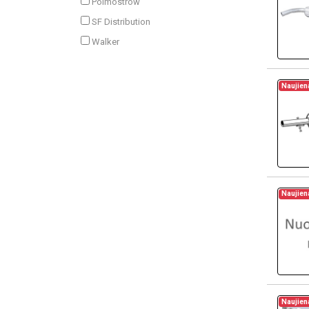
Polmostrow
SF Distribution
Walker
Naujien
Naujien
Naujien