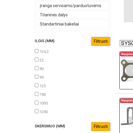
Įranga servisams/parduotuvėms
Titaninės dalys
Standartiniai bakeliai
ILGIS (MM)
124,2
Naujien
22
90
95
125
790
Naujien
1000
1290
SKERSMUO (MM)