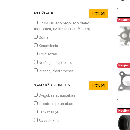
MEDŽIAGA
Naujien
EPDM (etileno propileno dieno
monomerų (M klasės) kaučiukas)
Guma
Keramikinis
Kordieritas
Nerūdijantis plienas
Naujien
Plienas, elastomeras
VAMZDŽIO JUNGTIS
Dvigubas spaustukas
Juostos spaustukas
Naujien
Lankstus (-i)
Spaustukas