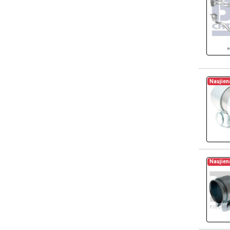
Naujien
Naujien