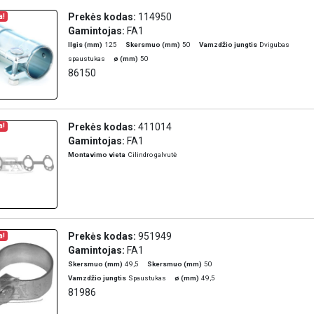
Prekės kodas:
114950
a!
Gamintojas:
FA1
Ilgis (mm)
125
Skersmuo (mm)
50
Vamzdžio jungtis
Dvigubas
spaustukas
ø (mm)
50
86150
Prekės kodas:
411014
a!
Gamintojas:
FA1
Montavimo vieta
Cilindro galvutė
Prekės kodas:
951949
a!
Gamintojas:
FA1
Skersmuo (mm)
49,5
Skersmuo (mm)
50
Vamzdžio jungtis
Spaustukas
ø (mm)
49,5
81986