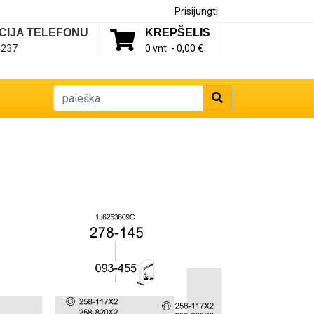
Prisijungti
CIJA TELEFONU
KREPŠELIS
1237
0 vnt. -
0,00 €