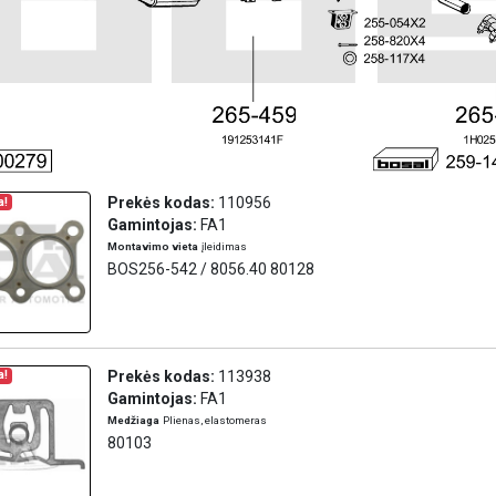
Prekės kodas:
110956
a!
Gamintojas:
FA1
Montavimo vieta
įleidimas
BOS256-542 / 8056.40 80128
Prekės kodas:
113938
a!
Gamintojas:
FA1
Medžiaga
Plienas, elastomeras
80103