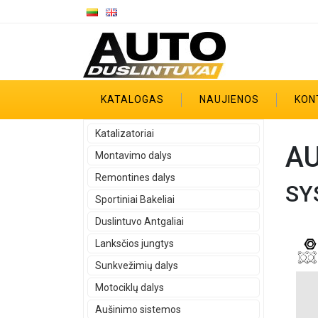
KATALOGAS
NAUJIENOS
KON
Katalizatoriai
AU
Montavimo dalys
Remontines dalys
SY
Sportiniai Bakeliai
Duslintuvo Antgaliai
Lanksčios jungtys
Sunkvežimių dalys
Motociklų dalys
Aušinimo sistemos