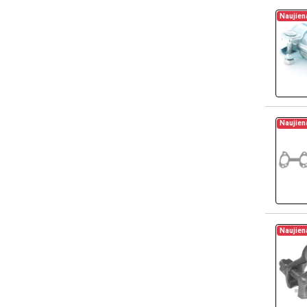
Naujien
Naujien
Naujien