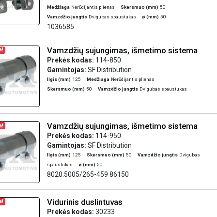
Medžiaga
Nerūdijantis plienas
Skersmuo (mm)
50
Vamzdžio jungtis
Dvigubas spaustukas
ø (mm)
50
1036585
Vamzdžių sujungimas, išmetimo sistema
a!
Prekės kodas:
114-850
Gamintojas:
SF Distribution
Ilgis (mm)
125
Medžiaga
Nerūdijantis plienas
Skersmuo (mm)
50
Vamzdžio jungtis
Dvigubas spaustukas
Vamzdžių sujungimas, išmetimo sistema
a!
Prekės kodas:
114-950
Gamintojas:
SF Distribution
Ilgis (mm)
125
Skersmuo (mm)
50
Vamzdžio jungtis
Dvigubas
spaustukas
ø (mm)
50
8020.5005/265-459 86150
Vidurinis duslintuvas
a!
Prekės kodas:
30233