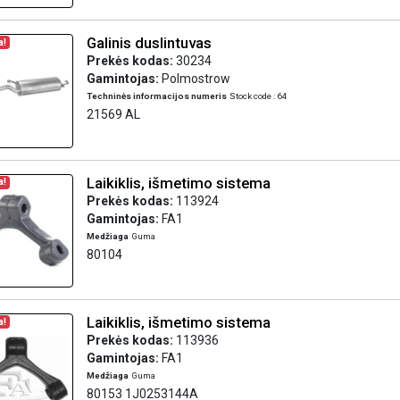
Galinis duslintuvas
a!
Prekės kodas:
30234
Gamintojas:
Polmostrow
Techninės informacijos numeris
Stock code : 64
21569 AL
Laikiklis, išmetimo sistema
a!
Prekės kodas:
113924
Gamintojas:
FA1
Medžiaga
Guma
80104
Laikiklis, išmetimo sistema
a!
Prekės kodas:
113936
Gamintojas:
FA1
Medžiaga
Guma
80153 1J0253144A