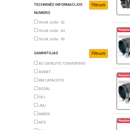
TECHNINĖS INFORMACIJOS
NUMERIS
Stock code : 52
Naujien
Stock code : 64
Stock code : 93
GAMINTOJAS
AS CATALYTIC CONVERTERS
ASMET
Naujien
BM CATALYSTS
BOSAL
FA1
JMJ
MARIX
Naujien
MTS