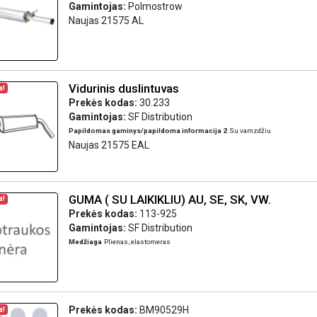
Gamintojas:
Polmostrow
Naujas 21575 AL
Vidurinis duslintuvas
a!
Prekės kodas:
30.233
Gamintojas:
SF Distribution
Papildomas gaminys/papildoma informacija 2
Su vamzdžiu
Naujas 21575 EAL
GUMA ( SU LAIKIKLIU) AU, SE, SK, VW.
a!
Prekės kodas:
113-925
Gamintojas:
SF Distribution
Medžiaga
Plienas, elastomeras
Prekės kodas:
BM90529H
a!