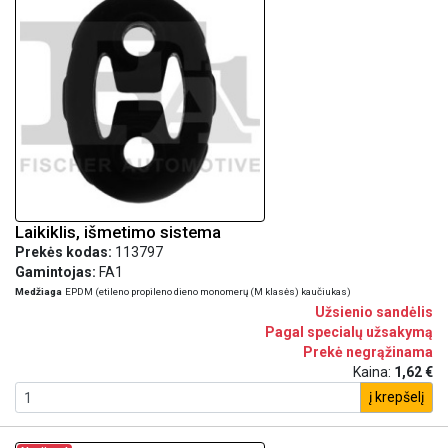
Laikiklis, išmetimo sistema
Prekės kodas:
113797
Gamintojas:
FA1
Medžiaga
EPDM (etileno propileno dieno monomerų (M klasės) kaučiukas)
Užsienio sandėlis
Pagal specialų užsakymą
Prekė negrąžinama
Kaina:
1,62 €
į krepšelį