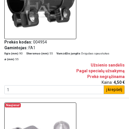
Prekės kodas:
004954
Gamintojas:
FA1
Ilgis (mm)
90
Skersmuo (mm)
55
Vamzdžio jungtis
Dvigubas spaustukas
ø (mm)
55
Užsienio sandėlis
Pagal specialų užsakymą
Prekė negrąžinama
Kaina:
4,50 €
į krepšelį
Naujiena!