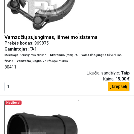
Vamzdžių sujungimas, išmetimo sistema
Prekės kodas:
969875
Gamintojas:
FA1
Medžiaga
Nerūdijantis plienas
Skersmuo (mm)
75
Vamzdžio jungtis
Užveržimo
žiedas
Vamzdžio jungtis
V diržo spaustukas
80411
Likučiai sandėlyje:
Taip
Kaina:
15,00 €
į krepšelį
Naujiena!