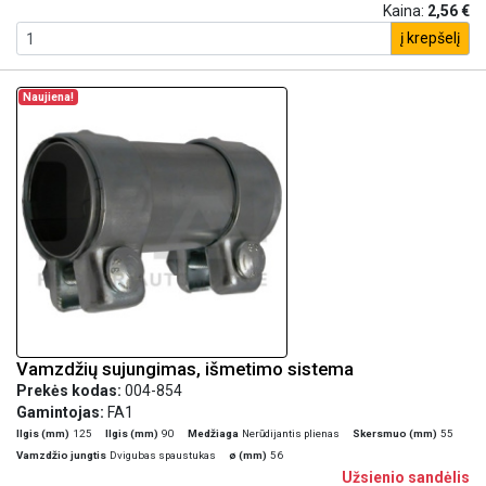
Kaina:
2,56 €
į krepšelį
Naujiena!
Vamzdžių sujungimas, išmetimo sistema
Prekės kodas:
004-854
Gamintojas:
FA1
Ilgis (mm)
125
Ilgis (mm)
90
Medžiaga
Nerūdijantis plienas
Skersmuo (mm)
55
Vamzdžio jungtis
Dvigubas spaustukas
ø (mm)
56
Užsienio sandėlis