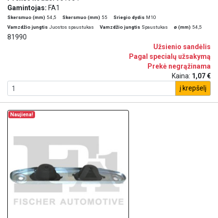
Gamintojas:
FA1
Skersmuo (mm)
54,5
Skersmuo (mm)
55
Sriegio dydis
M10
Vamzdžio jungtis
Juostos spaustukas
Vamzdžio jungtis
Spaustukas
ø (mm)
54,5
81990
Užsienio sandėlis
Pagal specialų užsakymą
Prekė negrąžinama
Kaina:
1,07 €
į krepšelį
Naujiena!