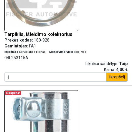
Tarpiklis, išleidimo kolektorius
Prekės kodas:
180-928
Gamintojas:
FA1
Medžiaga
Nerūdijantis plienas
Montavimo vieta
įleidimas
04L253115A
Likučiai sandėlyje:
Taip
Kaina:
4,00 €
į krepšelį
Naujiena!