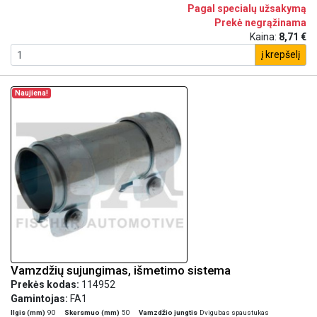
Pagal specialų užsakymą
Prekė negrąžinama
Kaina:
8,71 €
į krepšelį
Naujiena!
Vamzdžių sujungimas, išmetimo sistema
Prekės kodas:
114952
Gamintojas:
FA1
Ilgis (mm)
90
Skersmuo (mm)
50
Vamzdžio jungtis
Dvigubas spaustukas