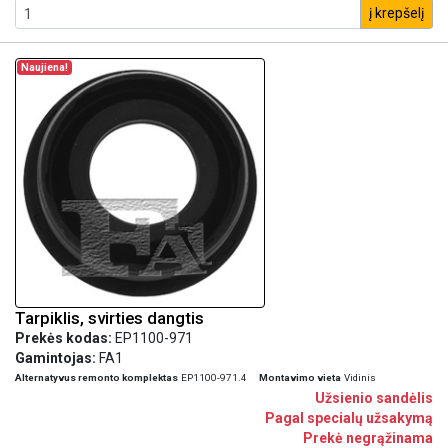
į krepšelį
Naujiena!
Tarpiklis, svirties dangtis
Prekės kodas:
EP1100-971
Gamintojas:
FA1
Alternatyvus remonto komplektas
EP1100-971.4
Montavimo vieta
Vidinis
Užsienio sandėlis
Pagal specialų užsakymą
Prekė negrąžinama