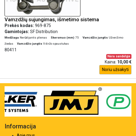
Vamzdžių sujungimas, išmetimo sistema
Prekės kodas:
969-875
Gamintojas:
SF Distribution
Medžiaga
Nerūdijantis plienas
Skersmuo (mm)
75
Vamzdžio jungtis
Užveržimo
žiedas
Vamzdžio jungtis
V diržo spaustukas
80411
Nėra sandėlyje
Kaina:
10,00 €
Noriu užsakyti
Informacija
Apie mus