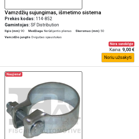
Vamzdžių sujungimas, išmetimo sistema
Prekės kodas:
114-852
Gamintojas:
SF Distribution
Ilgis (mm)
90
Medžiaga
Nerūdijantis plienas
Skersmuo (mm)
50
Vamzdžio jungtis
Dvigubas spaustukas
Nėra sandėlyje
Kaina:
9,00 €
Noriu užsakyti
Naujiena!