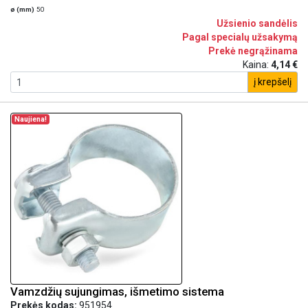
ø (mm)
50
Užsienio sandėlis
Pagal specialų užsakymą
Prekė negrąžinama
Kaina:
4,14 €
į krepšelį
Naujiena!
Vamzdžių sujungimas, išmetimo sistema
Prekės kodas:
951954