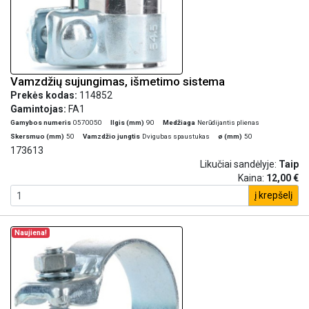
Vamzdžių sujungimas, išmetimo sistema
Prekės kodas:
114852
Gamintojas:
FA1
Gamybos numeris
0570050
Ilgis (mm)
90
Medžiaga
Nerūdijantis plienas
Skersmuo (mm)
50
Vamzdžio jungtis
Dvigubas spaustukas
ø (mm)
50
173613
Likučiai sandėlyje:
Taip
Kaina:
12,00 €
į krepšelį
Naujiena!