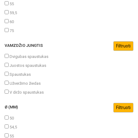
55
59,5
60
75
VAMZDŽIO JUNGTIS
Dvigubas spaustukas
Juostos spaustukas
Spaustukas
Užveržimo žiedas
V diržo spaustukas
Ø (MM)
50
54,5
55