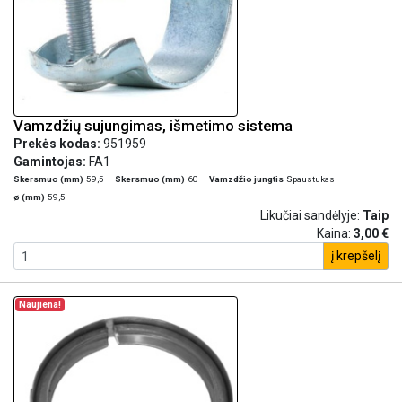
Vamzdžių sujungimas, išmetimo sistema
Prekės kodas:
951959
Gamintojas:
FA1
Skersmuo (mm)
59,5
Skersmuo (mm)
60
Vamzdžio jungtis
Spaustukas
ø (mm)
59,5
Likučiai sandėlyje:
Taip
Kaina:
3,00 €
į krepšelį
Naujiena!