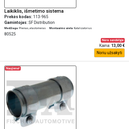
Laikiklis, išmetimo sistema
Prekės kodas:
113-965
Gamintojas:
SF Distribution
Medžiaga
Plienas, elastomeras
Montavimo vieta
Katalizatorius
80525
Nėra sandėlyje
Kaina:
13,00 €
Noriu užsakyti
Naujiena!