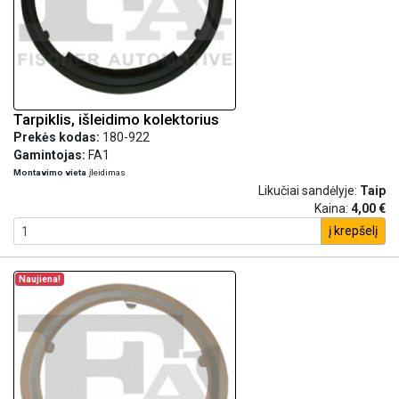
Tarpiklis, išleidimo kolektorius
Prekės kodas:
180-922
Gamintojas:
FA1
Montavimo vieta
įleidimas
Likučiai sandėlyje:
Taip
Kaina:
4,00 €
į krepšelį
Naujiena!