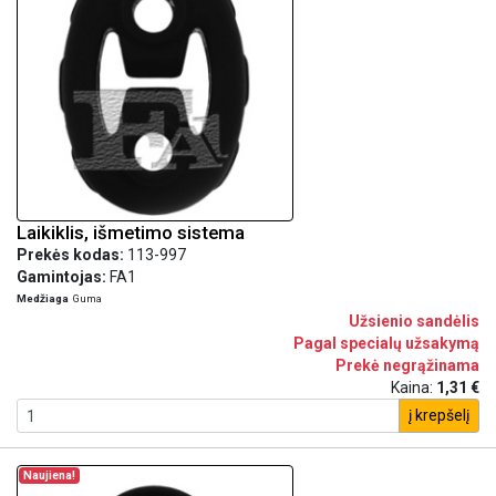
Laikiklis, išmetimo sistema
Prekės kodas:
113-997
Gamintojas:
FA1
Medžiaga
Guma
Užsienio sandėlis
Pagal specialų užsakymą
Prekė negrąžinama
Kaina:
1,31 €
į krepšelį
Naujiena!