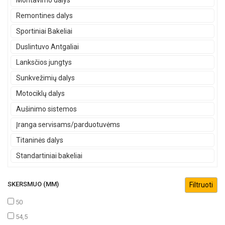
Montavimo dalys
Remontines dalys
Sportiniai Bakeliai
Duslintuvo Antgaliai
Lanksčios jungtys
Sunkvežimių dalys
Motociklų dalys
Aušinimo sistemos
Įranga servisams/parduotuvėms
Titaninės dalys
Standartiniai bakeliai
SKERSMUO (MM)
50
54,5