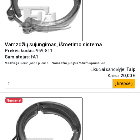
Vamzdžių sujungimas, išmetimo sistema
Prekės kodas:
969-811
Gamintojas:
FA1
Medžiaga
Nerūdijantis plienas
Vamzdžio jungtis
V diržo spaustukas
Likučiai sandėlyje:
Taip
Kaina:
20,00 €
į krepšelį
Naujiena!