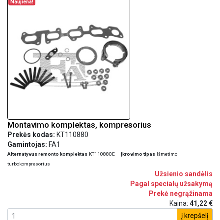
Naujiena!
Montavimo komplektas, kompresorius
Prekės kodas:
KT110880
Gamintojas:
FA1
Alternatyvus remonto komplektas
KT110880E
įkrovimo tipas
Išmetimo
turbokompresorius
Užsienio sandėlis
Pagal specialų užsakymą
Prekė negrąžinama
Kaina:
41,22 €
į krepšelį