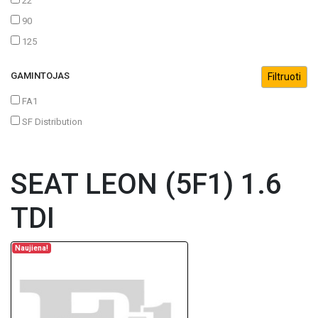
22
90
125
GAMINTOJAS
FA1
SF Distribution
SEAT LEON (5F1) 1.6
TDI
Naujiena!