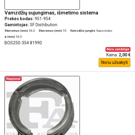
Vamzdžių sujungimas, išmetimo sistema
Prekės kodas:
951-954
Gamintojas:
SF Distribution
Skersmuo (mm)
54,5
Skersmuo (mm)
55
Vamzdžio jungtis
Spaustukas
ø (mm)
54,5
BOS250-354 81990
Nėra sandėlyje
Kaina:
2,00 €
Noriu užsakyti
Naujiena!