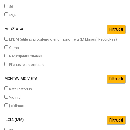
56
59,5
MEDŽIAGA
EPDM (etileno propileno dieno monomerų (M klasės) kaučiukas)
Guma
Nerūdijantis plienas
Plienas, elastomeras
MONTAVIMO VIETA
Katalizatorius
Vidinis
įleidimas
ILGIS (MM)