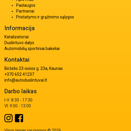
Paslaugos
Partneriai
Pristatymo ir grąžinimo sąlygos
Informacija
Katalizatoriai
Duslintuvo dalys
Automobilių sportiniai bakeliai
Kontaktai
Birželio 23-iosios g. 23a, Kaunas
+370 652 41237
info@autoduslintuvai.lt
Darbo laikas
I-V: 8:30 - 17:30
VI: 9:00 - 13:00
Visos teisės saugomos © 2026