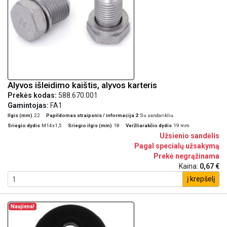
Alyvos išleidimo kaištis, alyvos karteris
Prekės kodas:
588.670.001
Gamintojas:
FA1
Ilgis (mm)
22
Papildomas straipsnis / informacija 2
Su sandarikliu
Sriegio dydis
M14x1,5
Sriegio ilgis (mm)
18
Veržliarakčio dydis
19 mm
Užsienio sandėlis
Pagal specialų užsakymą
Prekė negrąžinama
Kaina:
0,67 €
į krepšelį
Naujiena!