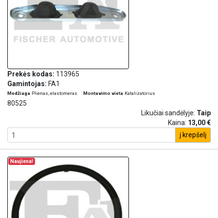
Prekės kodas:
113965
Gamintojas:
FA1
Medžiaga
Plienas, elastomeras
Montavimo vieta
Katalizatorius
80525
Likučiai sandėlyje:
Taip
Kaina:
13,00 €
į krepšelį
Naujiena!