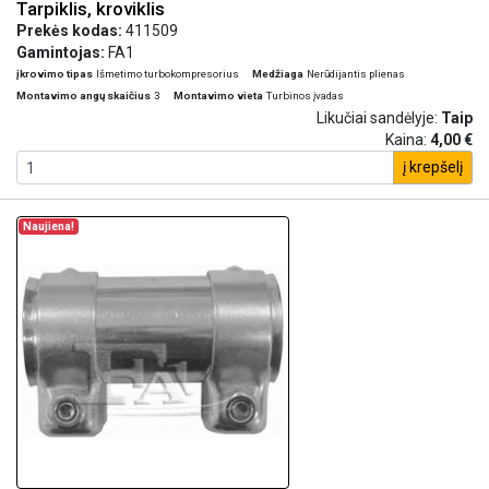
Tarpiklis, kroviklis
Prekės kodas:
411509
Gamintojas:
FA1
įkrovimo tipas
Išmetimo turbokompresorius
Medžiaga
Nerūdijantis plienas
Montavimo angų skaičius
3
Montavimo vieta
Turbinos įvadas
Likučiai sandėlyje:
Taip
Kaina:
4,00 €
į krepšelį
Naujiena!