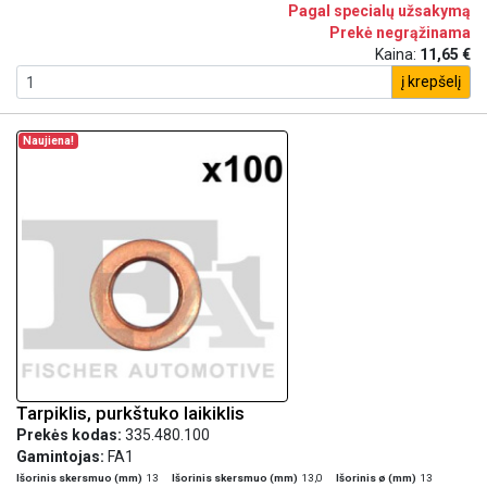
Pagal specialų užsakymą
Prekė negrąžinama
Kaina:
11,65 €
į krepšelį
Naujiena!
Tarpiklis, purkštuko laikiklis
Prekės kodas:
335.480.100
Gamintojas:
FA1
Išorinis skersmuo (mm)
13
Išorinis skersmuo (mm)
13,0
Išorinis ø (mm)
13