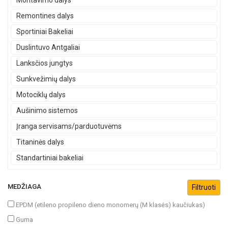
Montavimo dalys
Remontines dalys
Sportiniai Bakeliai
Duslintuvo Antgaliai
Lanksčios jungtys
Sunkvežimių dalys
Motociklų dalys
Aušinimo sistemos
Įranga servisams/parduotuvėms
Titaninės dalys
Standartiniai bakeliai
MEDŽIAGA
EPDM (etileno propileno dieno monomerų (M klasės) kaučiukas)
Guma