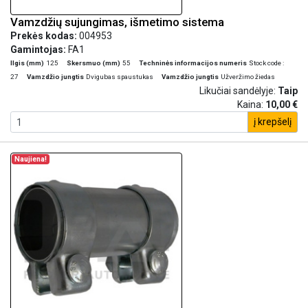
Vamzdžių sujungimas, išmetimo sistema
Prekės kodas:
004953
Gamintojas:
FA1
Ilgis (mm)
125
Skersmuo (mm)
55
Techninės informacijos numeris
Stock code :
27
Vamzdžio jungtis
Dvigubas spaustukas
Vamzdžio jungtis
Užveržimo žiedas
Likučiai sandėlyje:
Taip
Kaina:
10,00 €
į krepšelį
Naujiena!