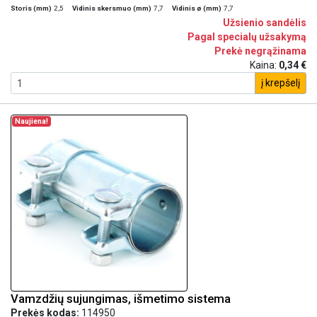
Storis (mm)
2,5
Vidinis skersmuo (mm)
7,7
Vidinis ø (mm)
7,7
Užsienio sandėlis
Pagal specialų užsakymą
Prekė negrąžinama
Kaina:
0,34 €
į krepšelį
Naujiena!
Vamzdžių sujungimas, išmetimo sistema
Prekės kodas:
114950