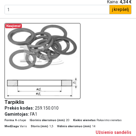
Kaina:
4,34 €
į krepšelį
Naujiena!
Tarpiklis
Prekės kodas:
259.150.010
Gamintojas:
FA1
Forma
A-shape
Išorinis skersmuo (mm)
20
Kiekio vienetas
Pakavimo vienetas
Medžiaga
Varis
Storis (mm)
1,5
Vidinis skersmuo (mm)
14
Užsienio sandėlis