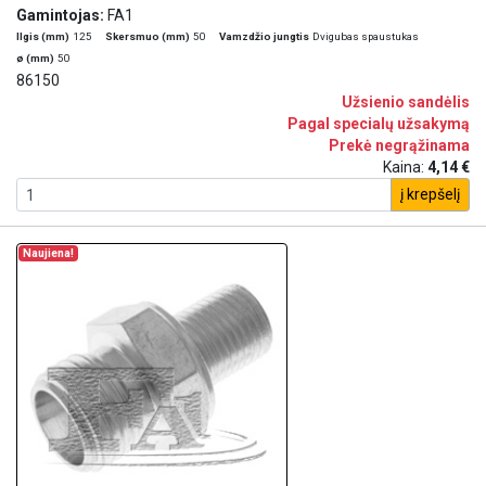
Gamintojas:
FA1
Ilgis (mm)
125
Skersmuo (mm)
50
Vamzdžio jungtis
Dvigubas spaustukas
ø (mm)
50
86150
Užsienio sandėlis
Pagal specialų užsakymą
Prekė negrąžinama
Kaina:
4,14 €
į krepšelį
Naujiena!