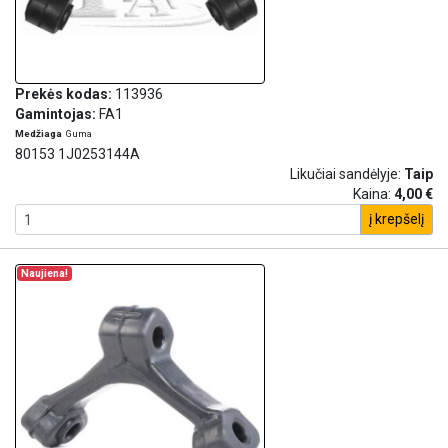
Prekės kodas:
113936
Gamintojas:
FA1
Medžiaga
Guma
80153 1J0253144A
Likučiai sandėlyje:
Taip
Kaina:
4,00 €
į krepšelį
Naujiena!