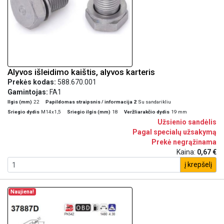
Alyvos išleidimo kaištis, alyvos karteris
Prekės kodas:
588.670.001
Gamintojas:
FA1
Ilgis (mm)
22
Papildomas straipsnis / informacija 2
Su sandarikliu
Sriegio dydis
M14x1,5
Sriegio ilgis (mm)
18
Veržliarakčio dydis
19 mm
Užsienio sandėlis
Pagal specialų užsakymą
Prekė negrąžinama
Kaina:
0,67 €
į krepšelį
Naujiena!