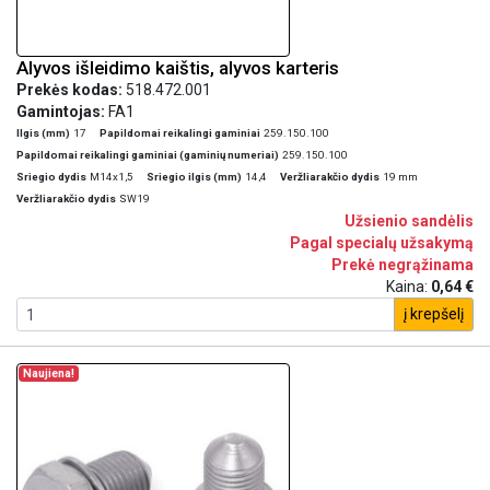
Alyvos išleidimo kaištis, alyvos karteris
Prekės kodas:
518.472.001
Gamintojas:
FA1
Ilgis (mm)
17
Papildomai reikalingi gaminiai
259.150.100
Papildomai reikalingi gaminiai (gaminių numeriai)
259.150.100
Sriegio dydis
M14x1,5
Sriegio ilgis (mm)
14,4
Veržliarakčio dydis
19 mm
Veržliarakčio dydis
SW19
Užsienio sandėlis
Pagal specialų užsakymą
Prekė negrąžinama
Kaina:
0,64 €
į krepšelį
Naujiena!