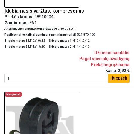
Įdubiamasis varžtas, kompresorius
Prekės kodas:
98910004
Gamintojas:
FA1
Alternatyvus remonto komplektas
989-10-004.011
Papildomai reikalingi gaminiai (gaminių numeriai)
527.870.100
Sriegio matas 1
M10x1,0x12
Sriegio matas 1
M10x1.0x12
Sriegio matas 2
M14x1,5x10
Sriegio matas 2
M14x1.5x10
Užsienio sandėlis
Pagal specialų užsakymą
Prekė negrąžinama
Kaina:
2,92 €
į krepšelį
Naujiena!