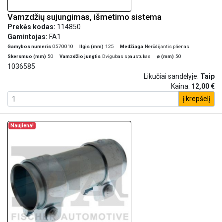
Vamzdžių sujungimas, išmetimo sistema
Prekės kodas:
114850
Gamintojas:
FA1
Gamybos numeris
0570010
Ilgis (mm)
125
Medžiaga
Nerūdijantis plienas
Skersmuo (mm)
50
Vamzdžio jungtis
Dvigubas spaustukas
ø (mm)
50
1036585
Likučiai sandėlyje:
Taip
Kaina:
12,00 €
į krepšelį
Naujiena!