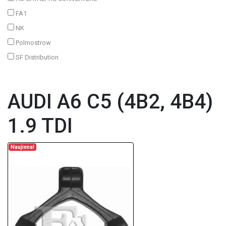
FA1
NK
Polmostrow
SF Distribution
AUDI A6 C5 (4B2, 4B4)
1.9 TDI
Naujiena!