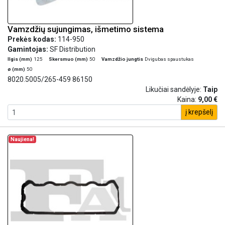
Vamzdžių sujungimas, išmetimo sistema
Prekės kodas:
114-950
Gamintojas:
SF Distribution
Ilgis (mm)
125
Skersmuo (mm)
50
Vamzdžio jungtis
Dvigubas spaustukas
ø (mm)
50
8020.5005/265-459 86150
Likučiai sandėlyje:
Taip
Kaina:
9,00 €
į krepšelį
Naujiena!