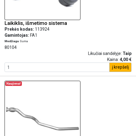
Laikiklis, išmetimo sistema
Prekės kodas:
113924
Gamintojas:
FA1
Medžiaga
Guma
80104
Likučiai sandėlyje:
Taip
Kaina:
4,00 €
į krepšelį
Naujiena!