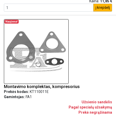
Kaina:
11,85 €
į krepšelį
Naujiena!
Montavimo komplektas, kompresorius
Prekės kodas:
KT110011E
Gamintojas:
FA1
Užsienio sandėlis
Pagal specialų užsakymą
Prekė negrąžinama