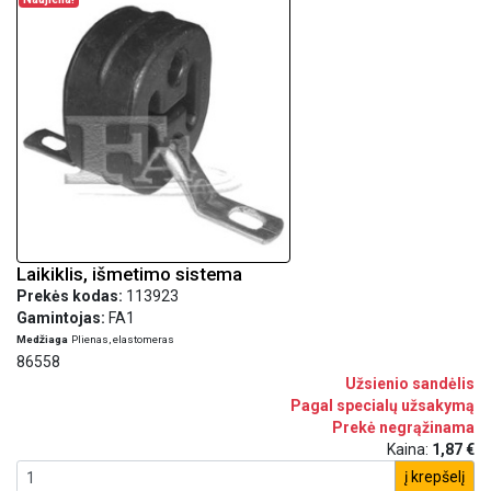
Laikiklis, išmetimo sistema
Prekės kodas:
113923
Gamintojas:
FA1
Medžiaga
Plienas, elastomeras
86558
Užsienio sandėlis
Pagal specialų užsakymą
Prekė negrąžinama
Kaina:
1,87 €
į krepšelį