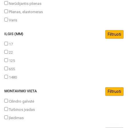
Nerūdijantis plienas
Plienas, elastomeras
Varis
ILGIS (MM)
17
22
125
655
1480
MONTAVIMO VIETA
Cilindro galvutė
Turbinos įvadas
įleidimas