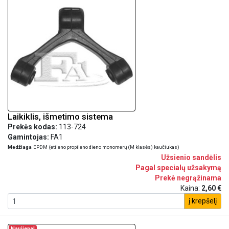
Laikiklis, išmetimo sistema
Prekės kodas:
113-724
Gamintojas:
FA1
Medžiaga
EPDM (etileno propileno dieno monomerų (M klasės) kaučiukas)
Užsienio sandėlis
Pagal specialų užsakymą
Prekė negrąžinama
Kaina:
2,60 €
į krepšelį
Naujiena!