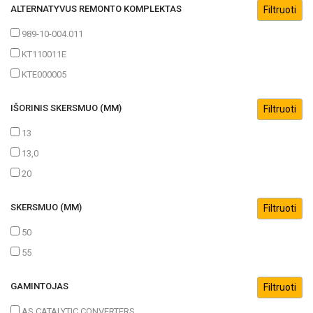
ALTERNATYVUS REMONTO KOMPLEKTAS
989-10-004.011
KT110011E
KTE000005
IŠORINIS SKERSMUO (MM)
13
13,0
20
SKERSMUO (MM)
50
55
GAMINTOJAS
AS CATALYTIC CONVERTERS