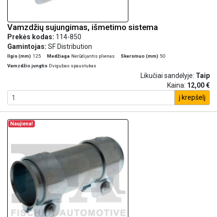
Vamzdžių sujungimas, išmetimo sistema
Prekės kodas:
114-850
Gamintojas:
SF Distribution
Ilgis (mm)
125
Medžiaga
Nerūdijantis plienas
Skersmuo (mm)
50
Vamzdžio jungtis
Dvigubas spaustukas
Likučiai sandėlyje:
Taip
Kaina:
12,00 €
į krepšelį
Naujiena!