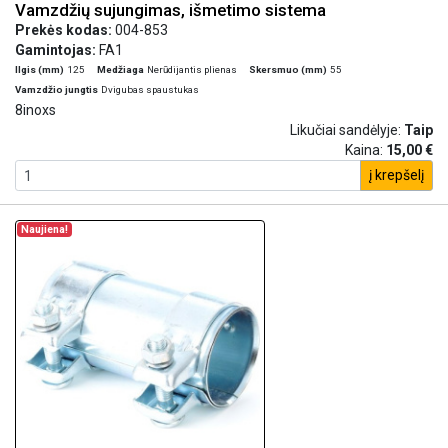
Vamzdžių sujungimas, išmetimo sistema
Prekės kodas:
004-853
Gamintojas:
FA1
Ilgis (mm)
125
Medžiaga
Nerūdijantis plienas
Skersmuo (mm)
55
Vamzdžio jungtis
Dvigubas spaustukas
8inoxs
Likučiai sandėlyje:
Taip
Kaina:
15,00 €
į krepšelį
Naujiena!