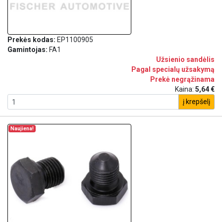
Prekės kodas:
EP1100905
Gamintojas:
FA1
Užsienio sandėlis
Pagal specialų užsakymą
Prekė negrąžinama
Kaina:
5,64 €
į krepšelį
Naujiena!