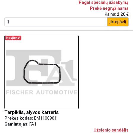
Pagal specialų užsakymą
Prekė negrąžinama
Kaina:
2,20 €
į krepšelį
Naujiena!
Tarpiklis, alyvos karteris
Prekės kodas:
EM1100901
Gamintojas:
FA1
Užsienio sandėlis