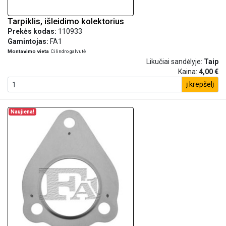
Tarpiklis, išleidimo kolektorius
Prekės kodas:
110933
Gamintojas:
FA1
Montavimo vieta
Cilindro galvutė
Likučiai sandėlyje:
Taip
Kaina:
4,00 €
į krepšelį
Naujiena!