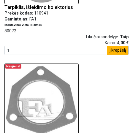
Tarpiklis, išleidimo kolektorius
Prekės kodas:
110941
Gamintojas:
FA1
Montavimo vieta
įleidimas
80072
Likučiai sandėlyje:
Taip
Kaina:
4,00 €
į krepšelį
Naujiena!