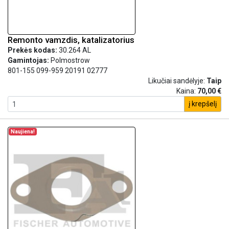
Remonto vamzdis, katalizatorius
Prekės kodas:
30.264 AL
Gamintojas:
Polmostrow
801-155 099-959 20191 02777
Likučiai sandėlyje:
Taip
Kaina:
70,00 €
į krepšelį
Naujiena!