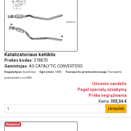
Katalizatoriaus keitiklis
Prekės kodas:
37887D
Gamintojas:
AS CATALYTIC CONVERTERS
Degalų tipas
Dyzelinas
Ilgis (mm)
1480
Transporto priemonės įranga
Transporto
priemonėms su OBD
Užsienio sandėlis
Pagal specialų užsakymą
Prekė negrąžinama
Kaina:
303,56 €
į krepšelį
Naujiena!