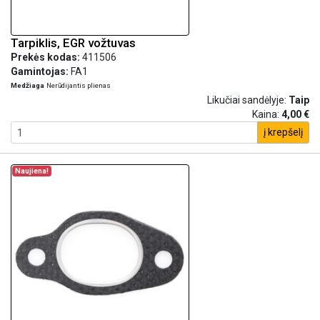
Tarpiklis, EGR vožtuvas
Prekės kodas:
411506
Gamintojas:
FA1
Medžiaga
Nerūdijantis plienas
Likučiai sandėlyje:
Taip
Kaina:
4,00 €
į krepšelį
Naujiena!