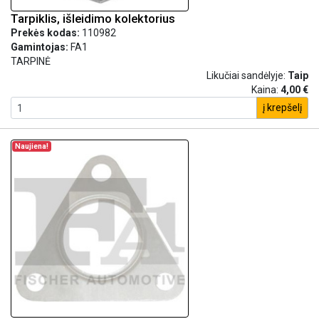
Tarpiklis, išleidimo kolektorius
Prekės kodas:
110982
Gamintojas:
FA1
TARPINĖ
Likučiai sandėlyje:
Taip
Kaina:
4,00 €
į krepšelį
Naujiena!