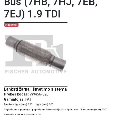
Bus (7HB, 7HJ, 7EB,
7EJ) 1.9 TDI
Naujiena!
Lanksti žarna, išmetimo sistema
Prekės kodas:
VW456-320
Gamintojas:
FA1
Bendras ilgis (mm)
320
Ilgis (mm)
200
Papildomas gaminys / papildoma informacija
Su stiprintuvu
Skersmuo (mm)
55,7
Vamzdžio jungtis
Lankstus (-i)