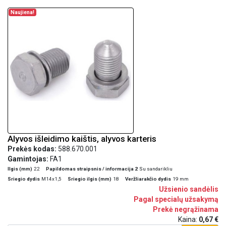
Naujiena!
Alyvos išleidimo kaištis, alyvos karteris
Prekės kodas:
588.670.001
Gamintojas:
FA1
Ilgis (mm)
22
Papildomas straipsnis / informacija 2
Su sandarikliu
Sriegio dydis
M14x1,5
Sriegio ilgis (mm)
18
Veržliarakčio dydis
19 mm
Užsienio sandėlis
Pagal specialų užsakymą
Prekė negrąžinama
Kaina:
0,67 €