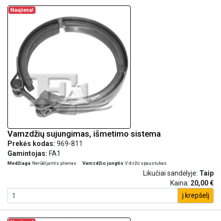
Naujiena!
Vamzdžių sujungimas, išmetimo sistema
Prekės kodas:
969-811
Gamintojas:
FA1
Medžiaga
Nerūdijantis plienas
Vamzdžio jungtis
V diržo spaustukas
Likučiai sandėlyje:
Taip
Kaina:
20,00 €
į krepšelį