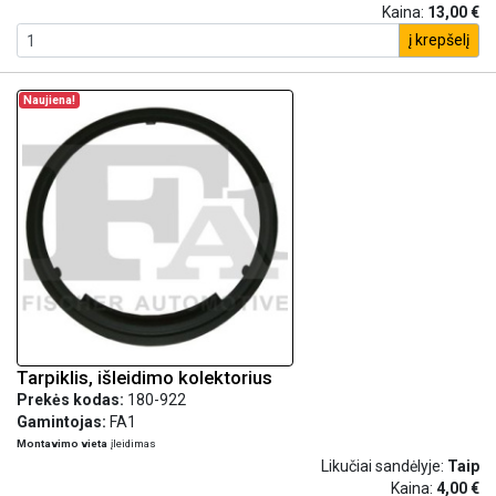
Kaina:
13,00 €
į krepšelį
Naujiena!
Tarpiklis, išleidimo kolektorius
Prekės kodas:
180-922
Gamintojas:
FA1
Montavimo vieta
įleidimas
Likučiai sandėlyje:
Taip
Kaina:
4,00 €