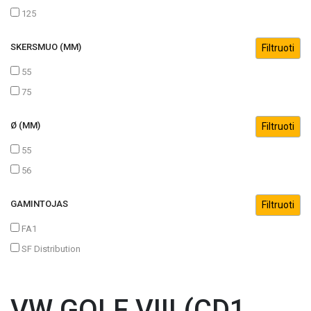
125
SKERSMUO (MM)
55
75
Ø (MM)
55
56
GAMINTOJAS
FA1
SF Distribution
VW GOLF VIII (CD1,