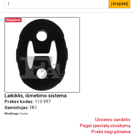
į krepšelį
Naujiena!
Laikiklis, išmetimo sistema
Prekės kodas:
113-997
Gamintojas:
FA1
Medžiaga
Guma
Užsienio sandėlis
Pagal specialų užsakymą
Prekė negrąžinama