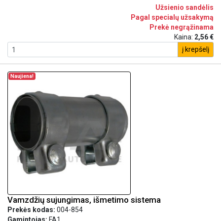
Užsienio sandėlis
Pagal specialų užsakymą
Prekė negrąžinama
Kaina:
2,56 €
į krepšelį
Naujiena!
Vamzdžių sujungimas, išmetimo sistema
Prekės kodas:
004-854
Gamintojas:
FA1