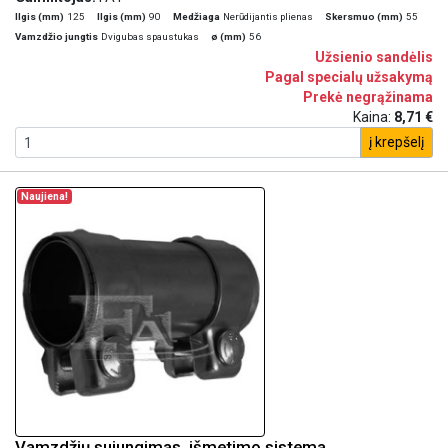
Ilgis (mm)
125
Ilgis (mm)
90
Medžiaga
Nerūdijantis plienas
Skersmuo (mm)
55
Vamzdžio jungtis
Dvigubas spaustukas
ø (mm)
56
Užsienio sandėlis
Pagal specialų užsakymą
Prekė negrąžinama
Kaina:
8,71 €
į krepšelį
Naujiena!
Vamzdžių sujungimas, išmetimo sistema