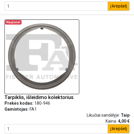
į krepšelį
Naujiena!
Tarpiklis, išleidimo kolektorius
Prekės kodas:
180-946
Gamintojas:
FA1
Likučiai sandėlyje:
Taip
Kaina:
4,00 €
į krepšelį