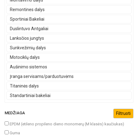
Montavimo dalys
Remontines dalys
Sportiniai Bakeliai
Duslintuvo Antgaliai
Lanksčios jungtys
Sunkvežimių dalys
Motociklų dalys
Aušinimo sistemos
Įranga servisams/parduotuvėms
Titaninės dalys
Standartiniai bakeliai
MEDŽIAGA
EPDM (etileno propileno dieno monomerų (M klasės) kaučiukas)
Guma