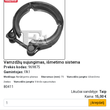
Naujiena!
Vamzdžių sujungimas, išmetimo sistema
Prekės kodas:
969875
Gamintojas:
FA1
Medžiaga
Nerūdijantis plienas
Skersmuo (mm)
75
Vamzdžio jungtis
Užveržimo
žiedas
Vamzdžio jungtis
V diržo spaustukas
80411
Likučiai sandėlyje:
Taip
Kaina:
15,00 €
į krepšelį