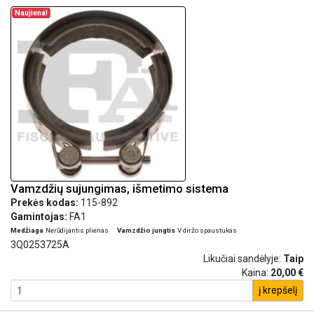
Naujiena!
Vamzdžių sujungimas, išmetimo sistema
Prekės kodas:
115-892
Gamintojas:
FA1
Medžiaga
Nerūdijantis plienas
Vamzdžio jungtis
V diržo spaustukas
3Q0253725A
Likučiai sandėlyje:
Taip
Kaina:
20,00 €
į krepšelį