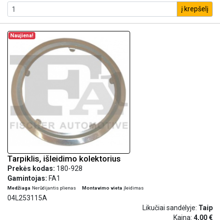
į krepšelį
Naujiena!
Tarpiklis, išleidimo kolektorius
Prekės kodas:
180-928
Gamintojas:
FA1
Medžiaga
Nerūdijantis plienas
Montavimo vieta
įleidimas
04L253115A
Likučiai sandėlyje:
Taip
Kaina:
4,00 €