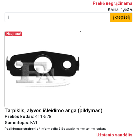
Prekė negrąžinama
Kaina:
1,62 €
į krepšelį
Naujiena!
Tarpiklis, alyvos išleidimo anga (pildymas)
Prekės kodas:
411-528
Gamintojas:
FA1
Papildomas straipsnis / informacija 2
Su pagalbine montavimo rankena
Užsienio sandėlis