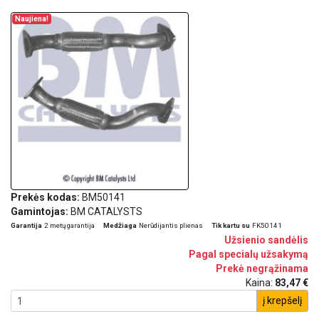
Naujiena!
Prekės kodas:
BM50141
Gamintojas:
BM CATALYSTS
Garantija
2 metų garantija
Medžiaga
Nerūdijantis plienas
Tik kartu su
FK50141
Užsienio sandėlis
Pagal specialų užsakymą
Prekė negrąžinama
Kaina:
83,47 €
į krepšelį