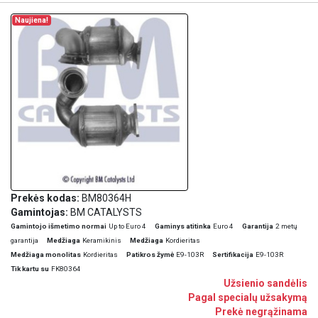
Naujiena!
Prekės kodas:
BM80364H
Gamintojas:
BM CATALYSTS
Gamintojo išmetimo normai
Up to Euro 4
Gaminys atitinka
Euro 4
Garantija
2 metų
garantija
Medžiaga
Keramikinis
Medžiaga
Kordieritas
Medžiaga monolitas
Kordieritas
Patikros žymė
E9-103R
Sertifikacija
E9-103R
Tik kartu su
FK80364
Užsienio sandėlis
Pagal specialų užsakymą
Prekė negrąžinama