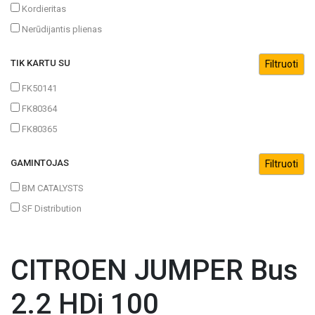
Kordieritas
Nerūdijantis plienas
TIK KARTU SU
FK50141
FK80364
FK80365
GAMINTOJAS
BM CATALYSTS
SF Distribution
CITROEN JUMPER Bus
2.2 HDi 100