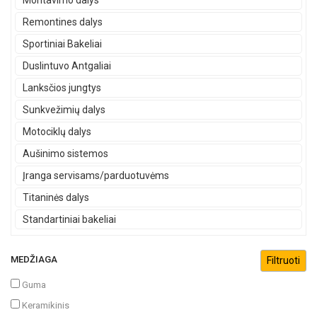
Montavimo dalys
Remontines dalys
Sportiniai Bakeliai
Duslintuvo Antgaliai
Lanksčios jungtys
Sunkvežimių dalys
Motociklų dalys
Aušinimo sistemos
Įranga servisams/parduotuvėms
Titaninės dalys
Standartiniai bakeliai
MEDŽIAGA
Guma
Keramikinis