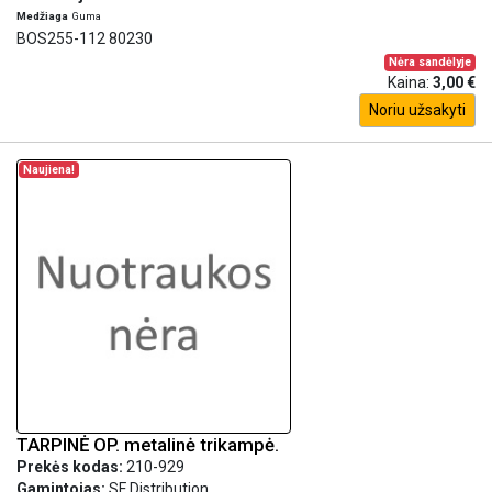
Medžiaga
Guma
BOS255-112 80230
Nėra sandėlyje
Kaina:
3,00 €
Noriu užsakyti
Naujiena!
TARPINĖ OP. metalinė trikampė.
Prekės kodas:
210-929
Gamintojas:
SF Distribution