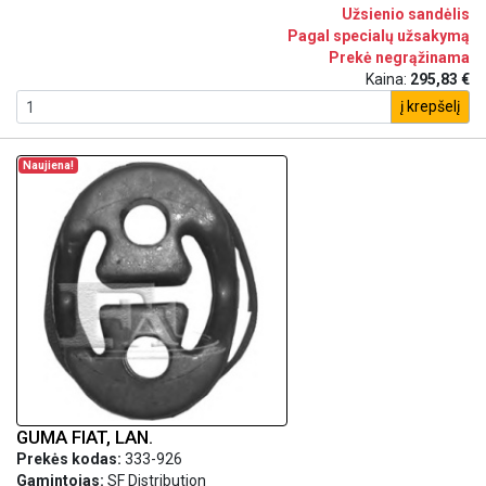
Užsienio sandėlis
Pagal specialų užsakymą
Prekė negrąžinama
Kaina:
295,83 €
į krepšelį
Naujiena!
GUMA FIAT, LAN.
Prekės kodas:
333-926
Gamintojas:
SF Distribution