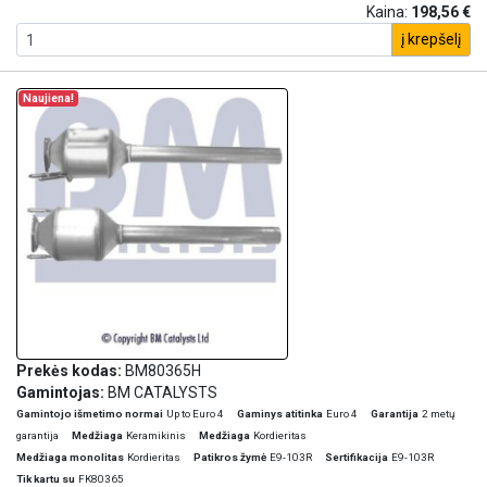
Kaina:
198,56 €
į krepšelį
Naujiena!
Prekės kodas:
BM80365H
Gamintojas:
BM CATALYSTS
Gamintojo išmetimo normai
Up to Euro 4
Gaminys atitinka
Euro 4
Garantija
2 metų
garantija
Medžiaga
Keramikinis
Medžiaga
Kordieritas
Medžiaga monolitas
Kordieritas
Patikros žymė
E9-103R
Sertifikacija
E9-103R
Tik kartu su
FK80365