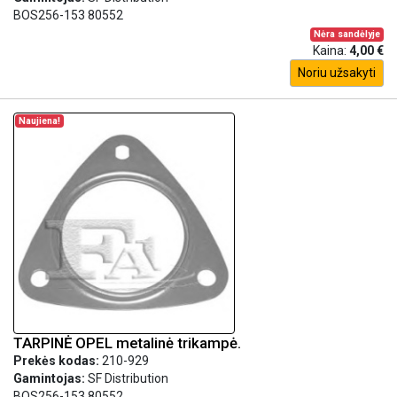
BOS256-153 80552
Nėra sandėlyje
Kaina:
4,00 €
Noriu užsakyti
Naujiena!
TARPINĖ OPEL metalinė trikampė.
Prekės kodas:
210-929
Gamintojas:
SF Distribution
BOS256-153 80552