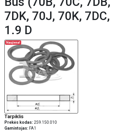
Bus (70B, 70C, 7DB,
7DK, 70J, 70K, 7DC,
1.9 D
Naujiena!
Tarpiklis
Prekės kodas:
259.150.010
Gamintojas:
FA1