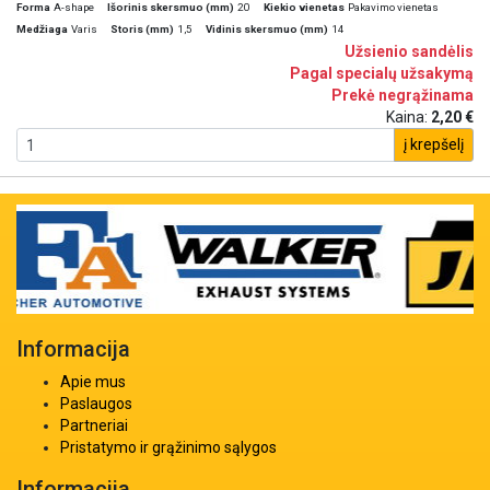
Forma
A-shape
Išorinis skersmuo (mm)
20
Kiekio vienetas
Pakavimo vienetas
Medžiaga
Varis
Storis (mm)
1,5
Vidinis skersmuo (mm)
14
Užsienio sandėlis
Pagal specialų užsakymą
Prekė negrąžinama
Kaina:
2,20 €
į krepšelį
Informacija
Apie mus
Paslaugos
Partneriai
Pristatymo ir grąžinimo sąlygos
Informacija