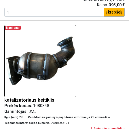
Kaina:
395,00 €
į krepšelį
Naujiena!
katalizatoriaus keitiklis
Prekės kodas:
1080348
Gamintojas:
JMJ
Ilgis (mm)
290
Papildomas gaminys/papildoma informacija 2
Be vamzdžio
Techninės informacijos numeris
Stock code : 91
Užsienio sandėlis