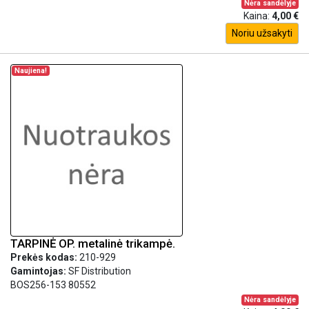
Nėra sandėlyje
Kaina:
4,00 €
Noriu užsakyti
Naujiena!
TARPINĖ OP. metalinė trikampė.
Prekės kodas:
210-929
Gamintojas:
SF Distribution
BOS256-153 80552
Nėra sandėlyje