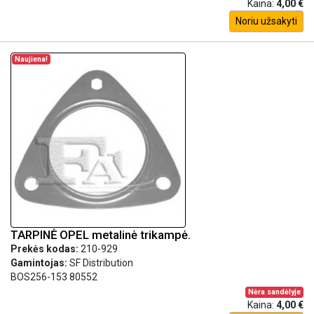
Kaina:
4,00 €
Noriu užsakyti
Naujiena!
TARPINĖ OPEL metalinė trikampė.
Prekės kodas:
210-929
Gamintojas:
SF Distribution
BOS256-153 80552
Nėra sandėlyje
Kaina:
4,00 €