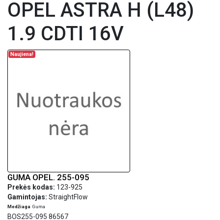
OPEL ASTRA H (L48)
1.9 CDTI 16V
Naujiena!
GUMA OPEL. 255-095
Prekės kodas:
123-925
Gamintojas:
StraightFlow
Medžiaga
Guma
BOS255-095 86567