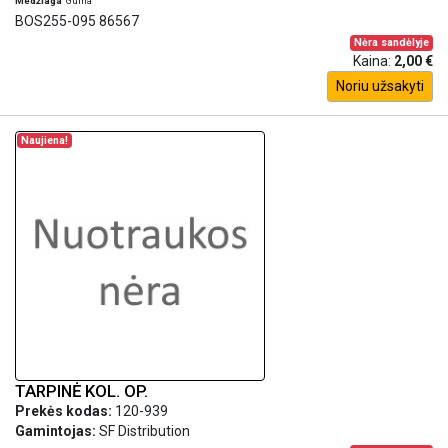
Medžiaga
Guma
BOS255-095 86567
Nėra sandėlyje
Kaina:
2,00 €
Noriu užsakyti
Naujiena!
TARPINĖ KOL. OP.
Prekės kodas:
120-939
Gamintojas:
SF Distribution