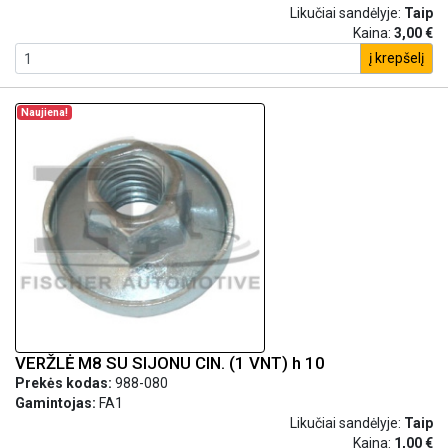
Likučiai sandėlyje:
Taip
Kaina:
3,00 €
į krepšelį
Naujiena!
VERŽLĖ M8 SU SIJONU CIN. (1 VNT) h 10
Prekės kodas:
988-080
Gamintojas:
FA1
Likučiai sandėlyje:
Taip
Kaina:
1,00 €