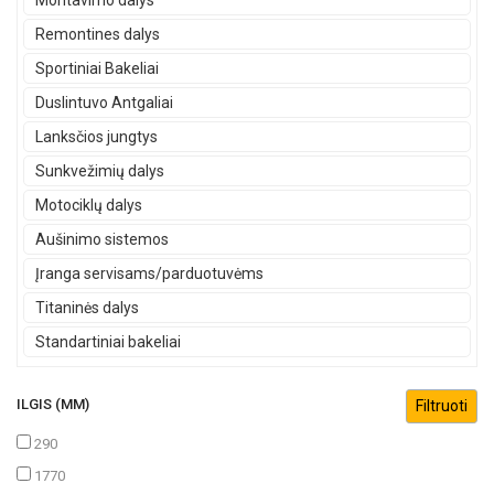
Montavimo dalys
Remontines dalys
Sportiniai Bakeliai
Duslintuvo Antgaliai
Lanksčios jungtys
Sunkvežimių dalys
Motociklų dalys
Aušinimo sistemos
Įranga servisams/parduotuvėms
Titaninės dalys
Standartiniai bakeliai
ILGIS (MM)
290
1770