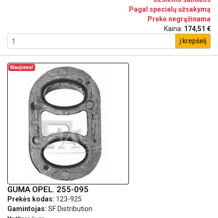
Pagal specialų užsakymą
Prekė negrąžinama
Kaina:
174,51 €
į krepšelį
Naujiena!
GUMA OPEL. 255-095
Prekės kodas:
123-925
Gamintojas:
SF Distribution