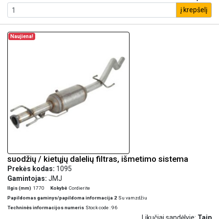
į krepšelį
Naujiena!
suodžių / kietųjų dalelių filtras, išmetimo sistema
Prekės kodas:
1095
Gamintojas:
JMJ
Ilgis (mm)
1770
Kokybė
Cordierite
Papildomas gaminys/papildoma informacija 2
Su vamzdžiu
Techninės informacijos numeris
Stock code : 96
Likučiai sandėlyje:
Taip