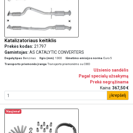
Katalizatoriaus keitiklis
Prekės kodas:
21797
Gamintojas:
AS CATALYTIC CONVERTERS
Degalų tipas
Benzinas
Ilgis (mm)
1300
Išmetimo emisijos norma
Euro 5
Transporto priemonės įranga
Transporto priemonėms su OBD
Užsienio sandėlis
Pagal specialų užsakymą
Prekė negrąžinama
Kaina:
367,50 €
į krepšelį
Naujiena!