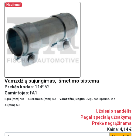
Naujiena!
Vamzdžių sujungimas, išmetimo sistema
Prekės kodas:
114952
Gamintojas:
FA1
Ilgis (mm)
90
Skersmuo (mm)
50
Vamzdžio jungtis
Dvigubas spaustukas
ø (mm)
50
Užsienio sandėlis
Pagal specialų užsakymą
Prekė negrąžinama
Kaina:
4,14 €