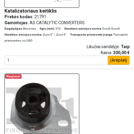
Katalizatoriaus keitiklis
Prekės kodas:
21791
Gamintojas:
AS CATALYTIC CONVERTERS
Degalų tipas
Benzinas
Ilgis (mm)
370
Išmetimo emisijos norma
Euro5/Euro6
Išmetimo emisijos norma
„Euro 5“ / „Euro 6“
Transporto priemonės įranga
Transporto
priemonėms su OBD
Likučiai sandėlyje:
Taip
Kaina:
300,00 €
į krepšelį
Naujiena!