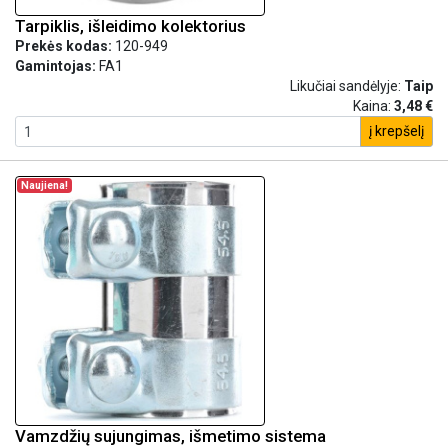
Tarpiklis, išleidimo kolektorius
Prekės kodas:
120-949
Gamintojas:
FA1
Likučiai sandėlyje:
Taip
Kaina:
3,48 €
į krepšelį
Naujiena!
Vamzdžių sujungimas, išmetimo sistema