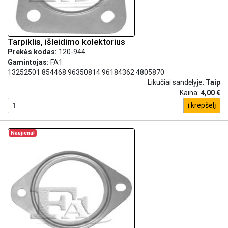
Tarpiklis, išleidimo kolektorius
Prekės kodas:
120-944
Gamintojas:
FA1
13252501 854468 96350814 96184362 4805870
Likučiai sandėlyje:
Taip
Kaina:
4,00 €
į krepšelį
Naujiena!