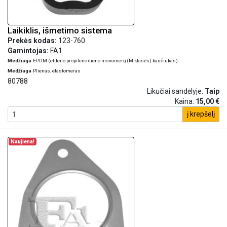
Laikiklis, išmetimo sistema
Prekės kodas:
123-760
Gamintojas:
FA1
Medžiaga
EPDM (etileno propileno dieno monomerų (M klasės) kaučiukas)
Medžiaga
Plienas, elastomeras
80788
Likučiai sandėlyje:
Taip
Kaina:
15,00 €
į krepšelį
Naujiena!