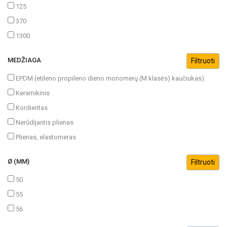
125
370
1300
MEDŽIAGA
EPDM (etileno propileno dieno monomerų (M klasės) kaučiukas)
Keramikinis
Kordieritas
Nerūdijantis plienas
Plienas, elastomeras
Ø (MM)
50
55
56