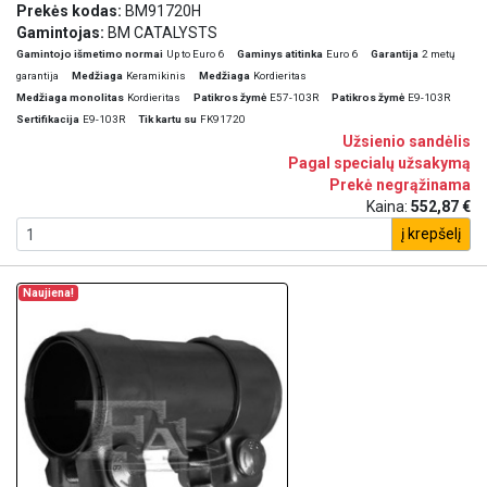
Prekės kodas:
BM91720H
Gamintojas:
BM CATALYSTS
Gamintojo išmetimo normai
Up to Euro 6
Gaminys atitinka
Euro 6
Garantija
2 metų
garantija
Medžiaga
Keramikinis
Medžiaga
Kordieritas
Medžiaga monolitas
Kordieritas
Patikros žymė
E57-103R
Patikros žymė
E9-103R
Sertifikacija
E9-103R
Tik kartu su
FK91720
Užsienio sandėlis
Pagal specialų užsakymą
Prekė negrąžinama
Kaina:
552,87 €
į krepšelį
Naujiena!