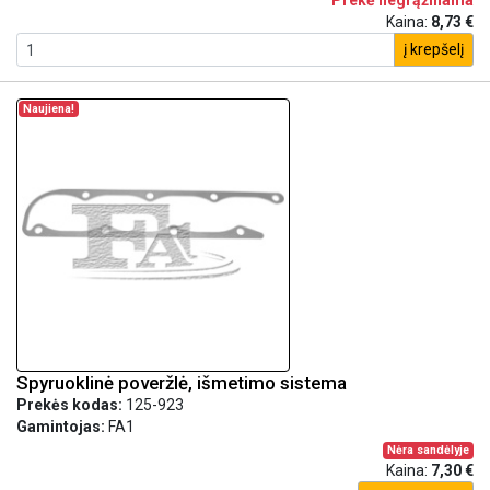
Prekė negrąžinama
Kaina:
8,73 €
į krepšelį
Naujiena!
Spyruoklinė poveržlė, išmetimo sistema
Prekės kodas:
125-923
Gamintojas:
FA1
Nėra sandėlyje
Kaina:
7,30 €