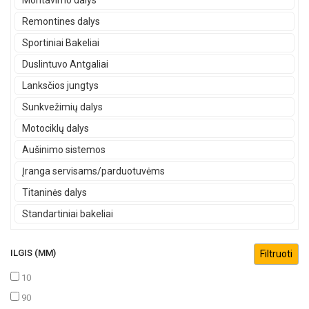
Montavimo dalys
Remontines dalys
Sportiniai Bakeliai
Duslintuvo Antgaliai
Lanksčios jungtys
Sunkvežimių dalys
Motociklų dalys
Aušinimo sistemos
Įranga servisams/parduotuvėms
Titaninės dalys
Standartiniai bakeliai
ILGIS (MM)
10
90