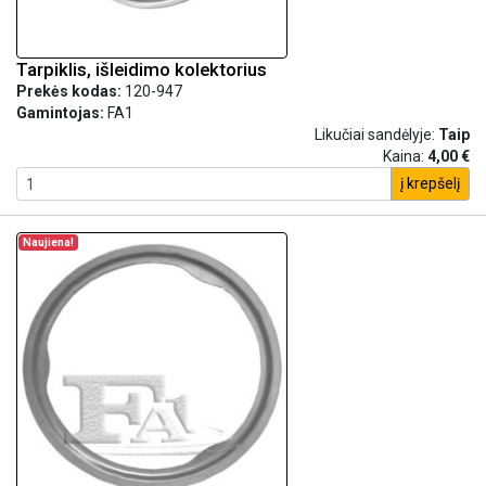
Tarpiklis, išleidimo kolektorius
Prekės kodas:
120-947
Gamintojas:
FA1
Likučiai sandėlyje:
Taip
Kaina:
4,00 €
į krepšelį
Naujiena!