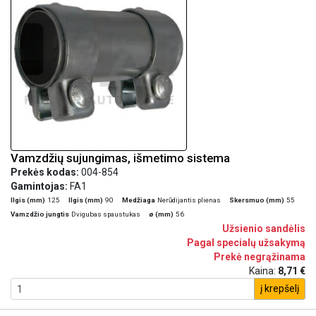
Vamzdžių sujungimas, išmetimo sistema
Prekės kodas:
004-854
Gamintojas:
FA1
Ilgis (mm)
125
Ilgis (mm)
90
Medžiaga
Nerūdijantis plienas
Skersmuo (mm)
55
Vamzdžio jungtis
Dvigubas spaustukas
ø (mm)
56
Užsienio sandėlis
Pagal specialų užsakymą
Prekė negrąžinama
Kaina:
8,71 €
į krepšelį