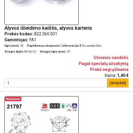
Alyvos išleidimo kaištis, alyvos karteris
Prekės kodas:
822.360.001
Gamintojas:
FA1
Ilgis (mm)
10
Papildomas straipsnis / informacija 2
Su sandarikliu
Sriegio dydis
M14x1,5
Sriegio ilgis (mm)
10
Užsienio sandėlis
Pagal specialų užsakymą
Prekė negrąžinama
Kaina:
1,40 €
į krepšelį
Naujiena!