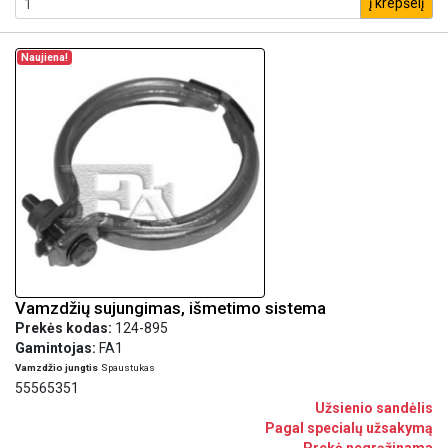
į krepšelį
Naujiena!
Vamzdžių sujungimas, išmetimo sistema
Prekės kodas:
124-895
Gamintojas:
FA1
Vamzdžio jungtis
Spaustukas
55565351
Užsienio sandėlis
Pagal specialų užsakymą