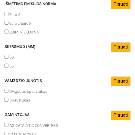
IŠMETIMO EMISIJOS NORMA
Euro 5
Euro5/Euro6
„Euro 5“ / „Euro 6“
SKERSMUO (MM)
50
55
VAMZDŽIO JUNGTIS
Dvigubas spaustukas
Spaustukas
GAMINTOJAS
AS CATALYTIC CONVERTERS
BM CATALYSTS