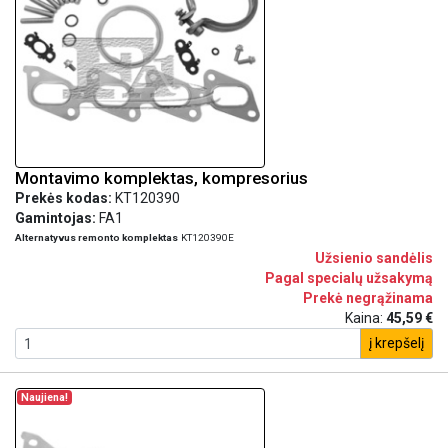
Montavimo komplektas, kompresorius
Prekės kodas:
KT120390
Gamintojas:
FA1
Alternatyvus remonto komplektas
KT120390E
Užsienio sandėlis
Pagal specialų užsakymą
Prekė negrąžinama
Kaina:
45,59 €
į krepšelį
Naujiena!