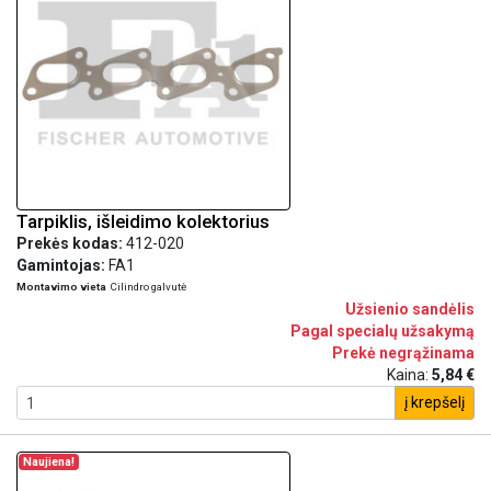
Tarpiklis, išleidimo kolektorius
Prekės kodas:
412-020
Gamintojas:
FA1
Montavimo vieta
Cilindro galvutė
Užsienio sandėlis
Pagal specialų užsakymą
Prekė negrąžinama
Kaina:
5,84 €
į krepšelį
Naujiena!