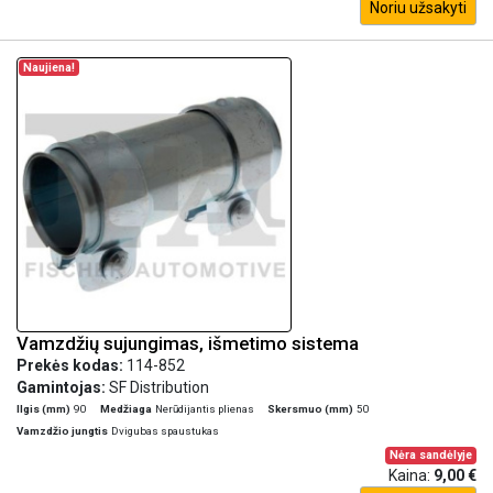
Noriu užsakyti
Naujiena!
Vamzdžių sujungimas, išmetimo sistema
Prekės kodas:
114-852
Gamintojas:
SF Distribution
Ilgis (mm)
90
Medžiaga
Nerūdijantis plienas
Skersmuo (mm)
50
Vamzdžio jungtis
Dvigubas spaustukas
Nėra sandėlyje
Kaina:
9,00 €