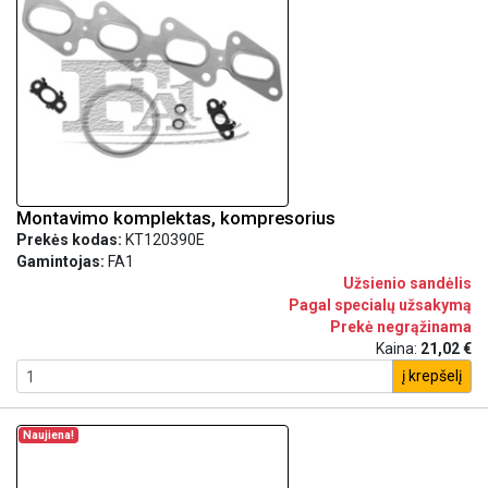
Montavimo komplektas, kompresorius
Prekės kodas:
KT120390E
Gamintojas:
FA1
Užsienio sandėlis
Pagal specialų užsakymą
Prekė negrąžinama
Kaina:
21,02 €
į krepšelį
Naujiena!