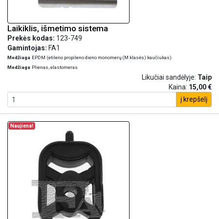
Laikiklis, išmetimo sistema
Prekės kodas:
123-749
Gamintojas:
FA1
Medžiaga
EPDM (etileno propileno dieno monomerų (M klasės) kaučiukas)
Medžiaga
Plienas, elastomeras
Likučiai sandėlyje:
Taip
Kaina:
15,00 €
į krepšelį
Naujiena!