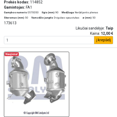
Prekės kodas:
114852
Gamintojas:
FA1
Gamybos numeris
0570050
Ilgis (mm)
90
Medžiaga
Nerūdijantis plienas
Skersmuo (mm)
50
Vamzdžio jungtis
Dvigubas spaustukas
ø (mm)
50
173613
Likučiai sandėlyje:
Taip
Kaina:
12,00 €
į krepšelį
Naujiena!