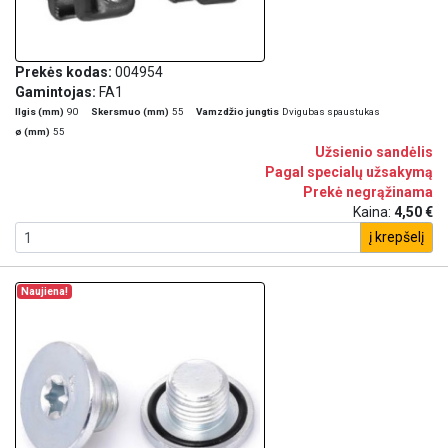
Prekės kodas:
004954
Gamintojas:
FA1
Ilgis (mm)
90
Skersmuo (mm)
55
Vamzdžio jungtis
Dvigubas spaustukas
ø (mm)
55
Užsienio sandėlis
Pagal specialų užsakymą
Prekė negrąžinama
Kaina:
4,50 €
į krepšelį
Naujiena!