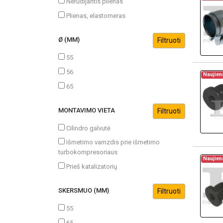
Nerūdijantis plienas
Plienas, elastomeras
Ø (MM)
55
56
Naujien
65
MONTAVIMO VIETA
Cilindro galvutė
Išmetimo vamzdis prie išmetimo
turbokompresoriaus
Naujien
Prieš katalizatorių
SKERSMUO (MM)
55
65