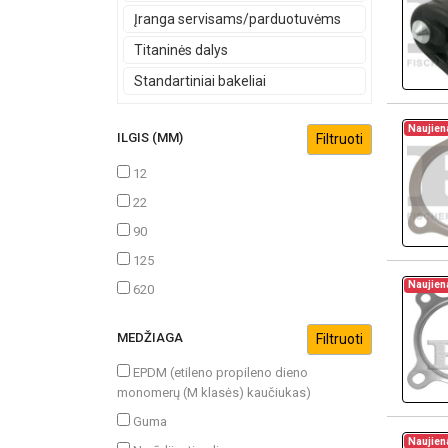
Įranga servisams/parduotuvėms
Titaninės dalys
Standartiniai bakeliai
Naujien
ILGIS (MM)
12
22
90
125
Naujien
620
MEDŽIAGA
EPDM (etileno propileno dieno
monomerų (M klasės) kaučiukas)
Guma
Naujien