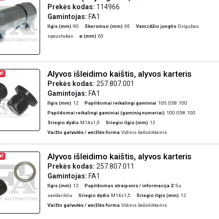
Prekės kodas:
114966
Gamintojas:
FA1
Ilgis (mm)
90
Skersmuo (mm)
65
Vamzdžio jungtis
Dvigubas
spaustukas
ø (mm)
65
Alyvos išleidimo kaištis, alyvos karteris
a!
Prekės kodas:
257.807.001
Gamintojas:
FA1
Ilgis (mm)
12
Papildomai reikalingi gaminiai
100.058.100
Papildomai reikalingi gaminiai (gaminių numeriai)
100.058.100
Sriegio dydis
M14x1,5
Sriegio ilgis (mm)
12
Varžto galvutės / veržlės forma
Vidinis šešioliktainis
Alyvos išleidimo kaištis, alyvos karteris
a!
Prekės kodas:
257.807.011
Gamintojas:
FA1
Ilgis (mm)
12
Papildomas straipsnis / informacija 2
Su
sandarikliu
Sriegio dydis
M14x1,5
Sriegio ilgis (mm)
12
Varžto galvutės / veržlės forma
Vidinis šešioliktainis