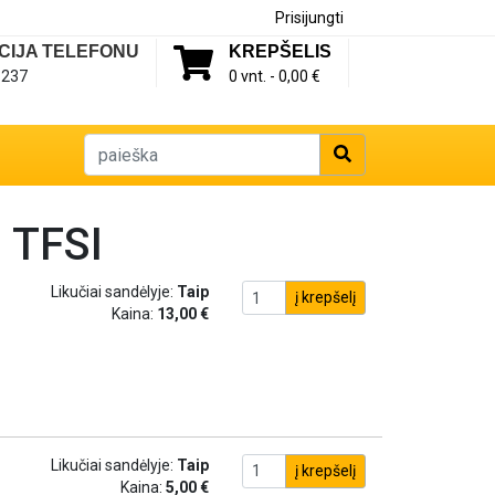
Prisijungti
CIJA TELEFONU
KREPŠELIS
1237
0 vnt. -
0,00 €
 TFSI
Likučiai sandėlyje:
Taip
į krepšelį
Kaina:
13,00 €
Likučiai sandėlyje:
Taip
į krepšelį
Kaina:
5,00 €