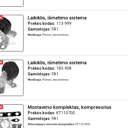
Laikiklis, išmetimo sistema
a!
Prekės kodas:
113-999
Gamintojas:
FA1
Medžiaga
Plienas, elastomeras
Laikiklis, išmetimo sistema
a!
Prekės kodas:
183-908
Gamintojas:
FA1
Medžiaga
Plienas, elastomeras
Montavimo komplektas, kompresorius
a!
Prekės kodas:
KT110700
Gamintojas:
FA1
Alternatyvus remonto komplektas
KT110700E