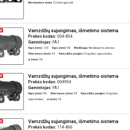
Montavimo vieta
Cilindro galvutė
Vamzdžių sujungimas, išmetimo sistema
a!
Prekės kodas:
004-854
Gamintojas:
FA1
Ilgis (mm)
125
Ilgis (mm)
90
Medžiaga
Nerūdijantis plienas
Skersmuo (mm)
55
Vamzdžio jungtis
Dvigubas spaustukas
ø (mm)
56
Vamzdžių sujungimas, išmetimo sistema
a!
Prekės kodas:
004954
Gamintojas:
FA1
Ilgis (mm)
90
Skersmuo (mm)
55
Vamzdžio jungtis
Dvigubas
spaustukas
ø (mm)
55
Vamzdžių sujungimas, išmetimo sistema
a!
Prekės kodas:
114-866