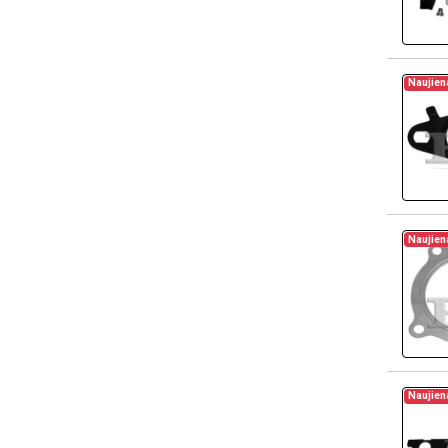
Naujien
Naujien
Naujien