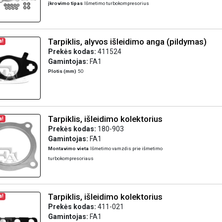
įkrovimo tipas
Išmetimo turbokompresorius
Tarpiklis, alyvos išleidimo anga (pildymas)
a!
Prekės kodas:
411524
Gamintojas:
FA1
Plotis (mm)
50
Tarpiklis, išleidimo kolektorius
a!
Prekės kodas:
180-903
Gamintojas:
FA1
Montavimo vieta
Išmetimo vamzdis prie išmetimo
turbokompresoriaus
Tarpiklis, išleidimo kolektorius
a!
Prekės kodas:
411-021
Gamintojas:
FA1