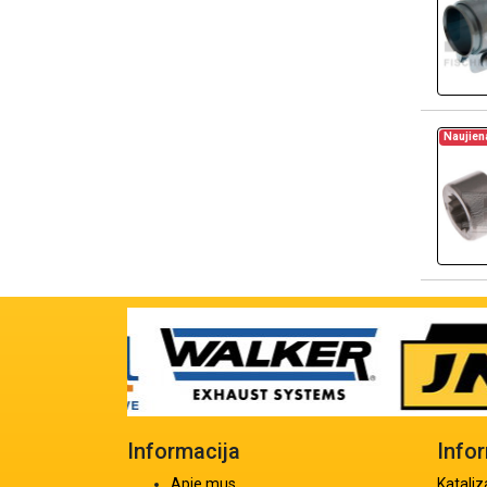
Naujien
Informacija
Info
Apie mus
Kataliz