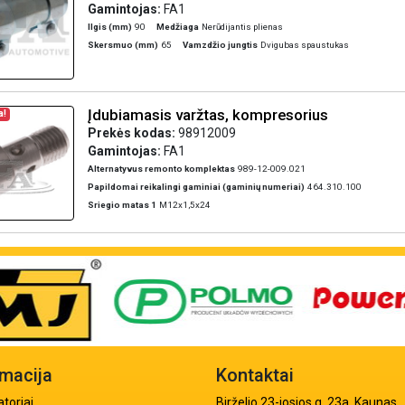
Gamintojas:
FA1
Ilgis (mm)
90
Medžiaga
Nerūdijantis plienas
Skersmuo (mm)
65
Vamzdžio jungtis
Dvigubas spaustukas
Įdubiamasis varžtas, kompresorius
a!
Prekės kodas:
98912009
Gamintojas:
FA1
Alternatyvus remonto komplektas
989-12-009.021
Papildomai reikalingi gaminiai (gaminių numeriai)
464.310.100
Sriegio matas 1
M12x1,5x24
rmacija
Kontaktai
atoriai
Birželio 23-iosios g. 23a, Kaunas