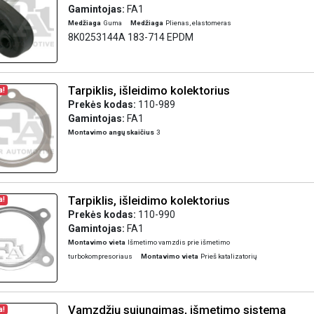
Gamintojas:
FA1
Medžiaga
Guma
Medžiaga
Plienas, elastomeras
8K0253144A 183-714 EPDM
Tarpiklis, išleidimo kolektorius
a!
Prekės kodas:
110-989
Gamintojas:
FA1
Montavimo angų skaičius
3
Tarpiklis, išleidimo kolektorius
a!
Prekės kodas:
110-990
Gamintojas:
FA1
Montavimo vieta
Išmetimo vamzdis prie išmetimo
turbokompresoriaus
Montavimo vieta
Prieš katalizatorių
Vamzdžių sujungimas, išmetimo sistema
a!