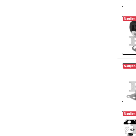
Naujien
Naujien
Naujien