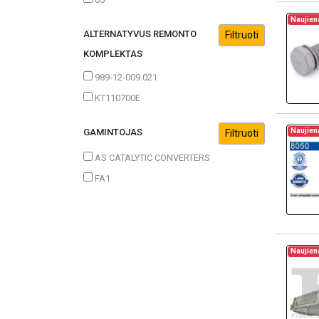
Naujien
ALTERNATYVUS REMONTO
KOMPLEKTAS
989-12-009.021
KT110700E
Naujien
GAMINTOJAS
AS CATALYTIC CONVERTERS
FA1
Naujien