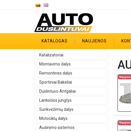
KATALOGAS
NAUJIENOS
KON
Katalizatoriai
AU
Montavimo dalys
Remontines dalys
Naujien
Sportiniai Bakeliai
Duslintuvo Antgaliai
Lanksčios jungtys
Sunkvežimių dalys
Motociklų dalys
Naujien
Aušinimo sistemos