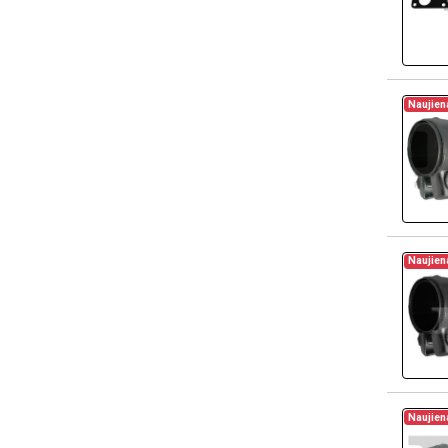
Naujien
Naujien
Naujien