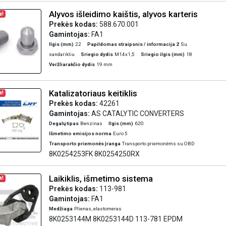
Alyvos išleidimo kaištis, alyvos karteris
a!
Prekės kodas:
588.670.001
Gamintojas:
FA1
Ilgis (mm)
22
Papildomas straipsnis / informacija 2
Su
sandarikliu
Sriegio dydis
M14x1,5
Sriegio ilgis (mm)
18
Veržliarakčio dydis
19 mm
Katalizatoriaus keitiklis
a!
Prekės kodas:
42261
Gamintojas:
AS CATALYTIC CONVERTERS
Degalų tipas
Benzinas
Ilgis (mm)
620
Išmetimo emisijos norma
Euro 5
Transporto priemonės įranga
Transporto priemonėms su OBD
8K0254253FK 8K0254250RX
Laikiklis, išmetimo sistema
a!
Prekės kodas:
113-981
Gamintojas:
FA1
Medžiaga
Plienas, elastomeras
8K0253144M 8K0253144D 113-781 EPDM