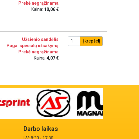
Prekė negrąžinama
Kaina:
10,06 €
Užsienio sandėlis
į krepšelį
Pagal specialų užsakymą
Prekė negrąžinama
Kaina:
4,07 €
Darbo laikas
I-V: 8:30 - 17:30