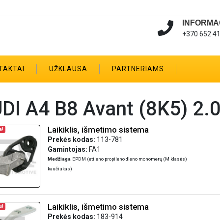
INFORMA
+370 652 4
TAKTAI
UŽKLAUSA
PARTNERIAMS
DI A4 B8 Avant (8K5) 2.0
Laikiklis, išmetimo sistema
a!
Prekės kodas:
113-781
Gamintojas:
FA1
Medžiaga
EPDM (etileno propileno dieno monomerų (M klasės)
kaučiukas)
Laikiklis, išmetimo sistema
a!
Prekės kodas:
183-914