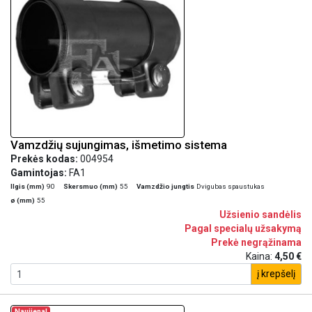
Vamzdžių sujungimas, išmetimo sistema
Prekės kodas:
004954
Gamintojas:
FA1
Ilgis (mm)
90
Skersmuo (mm)
55
Vamzdžio jungtis
Dvigubas spaustukas
ø (mm)
55
Užsienio sandėlis
Pagal specialų užsakymą
Prekė negrąžinama
Kaina:
4,50 €
į krepšelį
Naujiena!