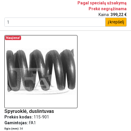
Pagal specialų užsakymą
Prekė negrąžinama
Kaina:
399,22 €
į krepšelį
Naujiena!
Spyruoklė, duslintuvas
Prekės kodas:
115-901
Gamintojas:
FA1
Ilgis (mm)
34