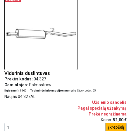
Vidurinis duslintuvas
Prekės kodas:
04.327
Gamintojas:
Polmostrow
Ilgis (mm)
1565
Techninės informacijos numeris
Stock code : 65
Naujas 04.327AL
Užsienio sandėlis
Pagal specialų užsakymą
Prekė negrąžinama
Kaina:
52,00 €
į krepšelį