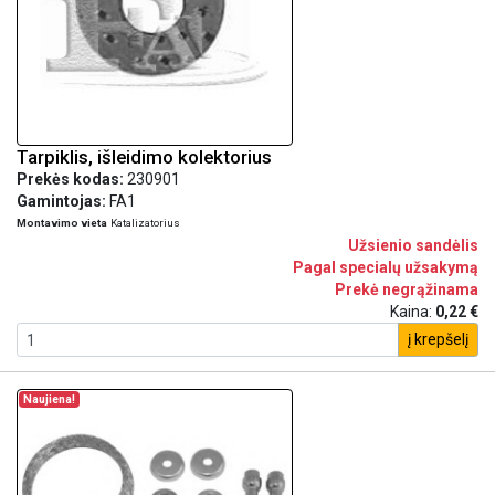
Tarpiklis, išleidimo kolektorius
Prekės kodas:
230901
Gamintojas:
FA1
Montavimo vieta
Katalizatorius
Užsienio sandėlis
Pagal specialų užsakymą
Prekė negrąžinama
Kaina:
0,22 €
į krepšelį
Naujiena!