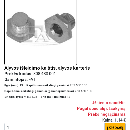
Alyvos išleidimo kaištis, alyvos karteris
Prekės kodas:
308.480.001
Gamintojas:
FA1
Ilgis (mm)
13
Papildomai reikalingi gaminiai
253.550.100
Papildomai reikalingi gaminiai (gaminių numeriai)
253.550.100
Sriegio dydis
M14x1,25
Sriegio ilgis (mm)
13
Užsienio sandėlis
Pagal specialų užsakymą
Prekė negrąžinama
Kaina:
1,14 €
į krepšelį