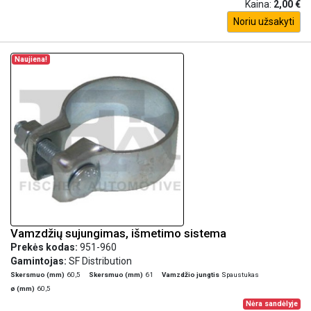
Kaina:
2,00 €
Noriu užsakyti
Naujiena!
Vamzdžių sujungimas, išmetimo sistema
Prekės kodas:
951-960
Gamintojas:
SF Distribution
Skersmuo (mm)
60,5
Skersmuo (mm)
61
Vamzdžio jungtis
Spaustukas
ø (mm)
60,5
Nėra sandėlyje