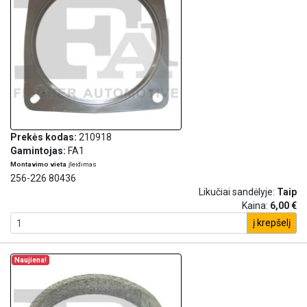
Prekės kodas:
210918
Gamintojas:
FA1
Montavimo vieta
įleidimas
256-226 80436
Likučiai sandėlyje:
Taip
Kaina:
6,00 €
į krepšelį
Naujiena!