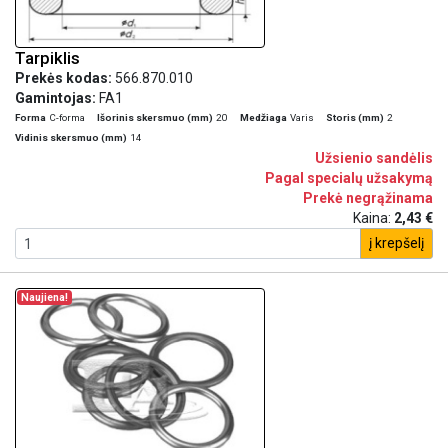
Tarpiklis
Prekės kodas:
566.870.010
Gamintojas:
FA1
Forma
C-forma
Išorinis skersmuo (mm)
20
Medžiaga
Varis
Storis (mm)
2
Vidinis skersmuo (mm)
14
Užsienio sandėlis
Pagal specialų užsakymą
Prekė negrąžinama
Kaina:
2,43 €
į krepšelį
Naujiena!