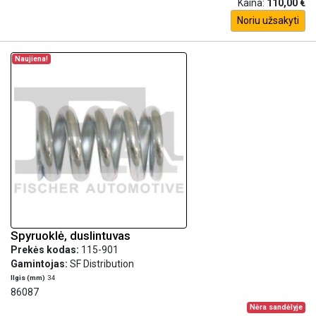
Kaina:
110,00 €
Noriu užsakyti
Naujiena!
Spyruoklė, duslintuvas
Prekės kodas:
115-901
Gamintojas:
SF Distribution
Ilgis (mm)
34
86087
Nėra sandėlyje