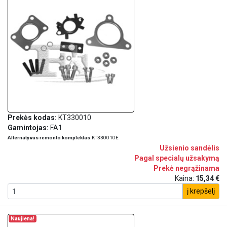
Prekės kodas:
KT330010
Gamintojas:
FA1
Alternatyvus remonto komplektas
KT330010E
Užsienio sandėlis
Pagal specialų užsakymą
Prekė negrąžinama
Kaina:
15,34 €
į krepšelį
Naujiena!