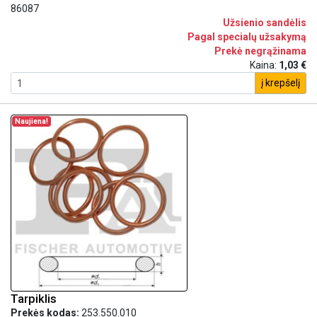
86087
Užsienio sandėlis
Pagal specialų užsakymą
Prekė negrąžinama
Kaina:
1,03 €
į krepšelį
Naujiena!
Tarpiklis
Prekės kodas:
253.550.010