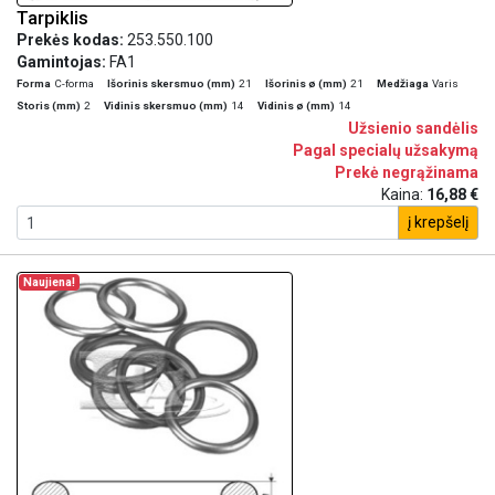
Tarpiklis
Prekės kodas:
253.550.100
Gamintojas:
FA1
Forma
C-forma
Išorinis skersmuo (mm)
21
Išorinis ø (mm)
21
Medžiaga
Varis
Storis (mm)
2
Vidinis skersmuo (mm)
14
Vidinis ø (mm)
14
Užsienio sandėlis
Pagal specialų užsakymą
Prekė negrąžinama
Kaina:
16,88 €
į krepšelį
Naujiena!