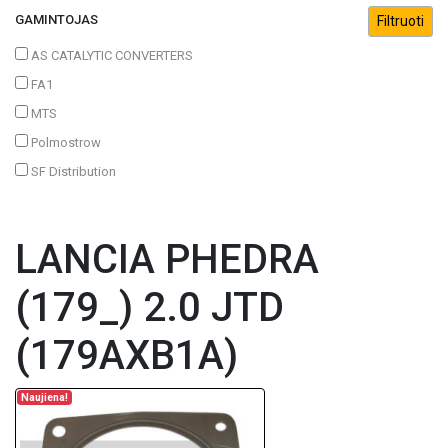
GAMINTOJAS
AS CATALYTIC CONVERTERS
FA1
MTS
Polmostrow
SF Distribution
LANCIA PHEDRA
(179_) 2.0 JTD
(179AXB1A)
Naujiena!