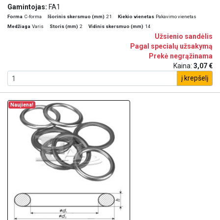
Gamintojas:
FA1
Forma
C-forma
Išorinis skersmuo (mm)
21
Kiekio vienetas
Pakavimo vienetas
Medžiaga
Varis
Storis (mm)
2
Vidinis skersmuo (mm)
14
Užsienio sandėlis
Pagal specialų užsakymą
Prekė negrąžinama
Kaina:
3,07 €
į krepšelį
Naujiena!