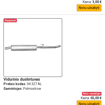
Kaina:
3,00 €
Noriu užsakyti
Naujiena!
Vidurinis duslintuvas
Prekės kodas:
04.327 AL
Gamintojas:
Polmostrow
Nėra sandėlyje
Kaina:
65,00 €
Noriu užsakyti