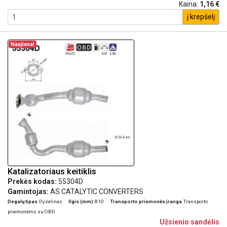
Kaina:
1,16 €
į krepšelį
Naujiena!
Katalizatoriaus keitiklis
Prekės kodas:
55304D
Gamintojas:
AS CATALYTIC CONVERTERS
Degalų tipas
Dyzelinas
Ilgis (mm)
810
Transporto priemonės įranga
Transporto
priemonėms su OBD
Užsienio sandėlis