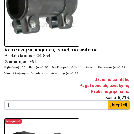
Vamzdžių sujungimas, išmetimo sistema
Prekės kodas:
004-854
Gamintojas:
FA1
Ilgis (mm)
125
Ilgis (mm)
90
Medžiaga
Nerūdijantis plienas
Skersmuo (mm)
55
Vamzdžio jungtis
Dvigubas spaustukas
ø (mm)
56
Užsienio sandėlis
Pagal specialų užsakymą
Prekė negrąžinama
Kaina:
8,71 €
į krepšelį
Naujiena!