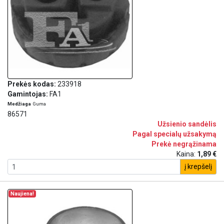
Prekės kodas:
233918
Gamintojas:
FA1
Medžiaga
Guma
86571
Užsienio sandėlis
Pagal specialų užsakymą
Prekė negrąžinama
Kaina:
1,89 €
į krepšelį
Naujiena!