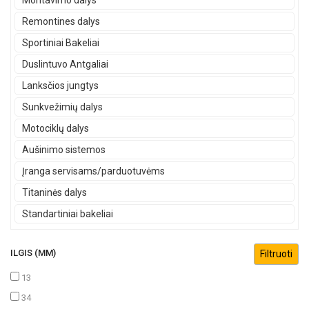
Montavimo dalys
Remontines dalys
Sportiniai Bakeliai
Duslintuvo Antgaliai
Lanksčios jungtys
Sunkvežimių dalys
Motociklų dalys
Aušinimo sistemos
Įranga servisams/parduotuvėms
Titaninės dalys
Standartiniai bakeliai
ILGIS (MM)
13
34