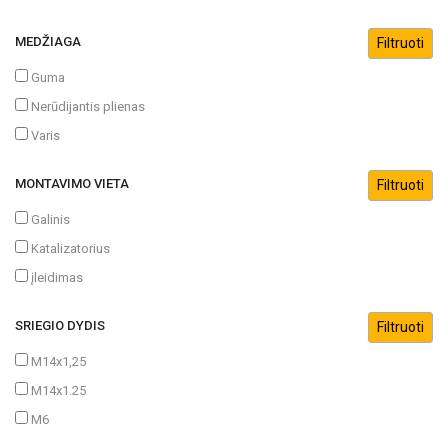
MEDŽIAGA
Guma
Nerūdijantis plienas
Varis
MONTAVIMO VIETA
Galinis
Katalizatorius
įleidimas
SRIEGIO DYDIS
M14x1,25
M14x1.25
M6