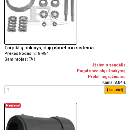
Tarpiklių rinkinys, dujų išmetimo sistema
Prekės kodas:
218-984
Gamintojas:
FA1
Užsienio sandėlis
Pagal specialų užsakymą
Prekė negrąžinama
Kaina:
8,04 €
į krepšelį
Naujiena!