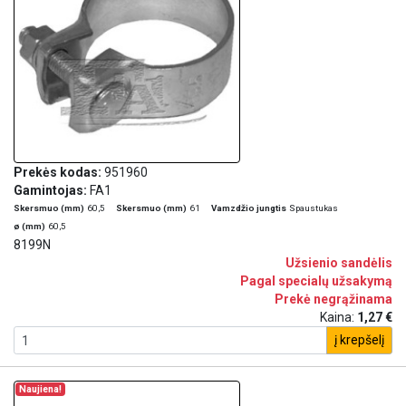
Prekės kodas:
951960
Gamintojas:
FA1
Skersmuo (mm)
60,5
Skersmuo (mm)
61
Vamzdžio jungtis
Spaustukas
ø (mm)
60,5
8199N
Užsienio sandėlis
Pagal specialų užsakymą
Prekė negrąžinama
Kaina:
1,27 €
į krepšelį
Naujiena!