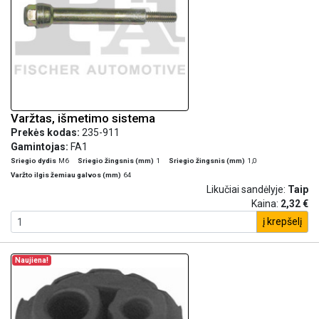
Varžtas, išmetimo sistema
Prekės kodas:
235-911
Gamintojas:
FA1
Sriegio dydis
M6
Sriegio žingsnis (mm)
1
Sriegio žingsnis (mm)
1,0
Varžto ilgis žemiau galvos (mm)
64
Likučiai sandėlyje:
Taip
Kaina:
2,32 €
į krepšelį
Naujiena!