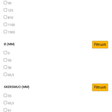
90
125
810
1100
1565
Ø (MM)
0
55
56
60,5
SKERSMUO (MM)
55
60,5
61