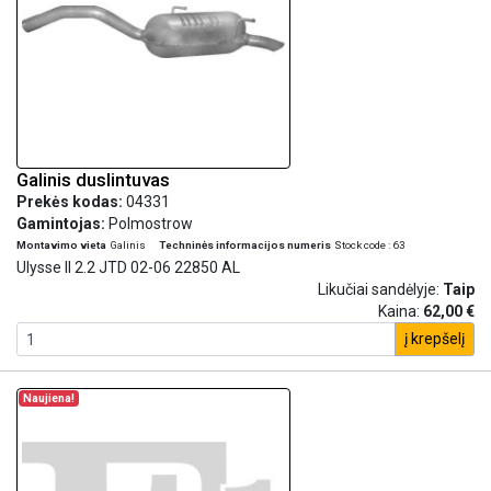
Galinis duslintuvas
Prekės kodas:
04331
Gamintojas:
Polmostrow
Montavimo vieta
Galinis
Techninės informacijos numeris
Stock code : 63
Ulysse II 2.2 JTD 02-06 22850 AL
Likučiai sandėlyje:
Taip
Kaina:
62,00 €
į krepšelį
Naujiena!