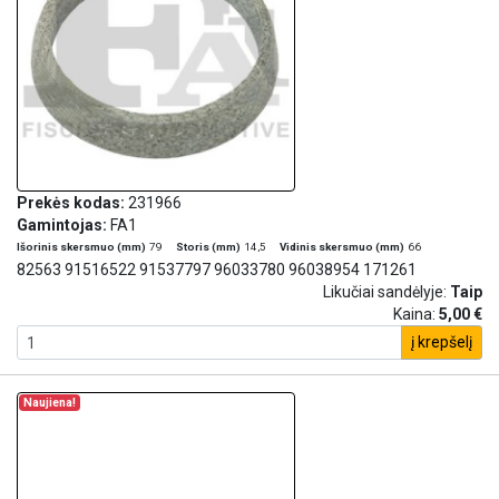
Prekės kodas:
231966
Gamintojas:
FA1
Išorinis skersmuo (mm)
79
Storis (mm)
14,5
Vidinis skersmuo (mm)
66
82563 91516522 91537797 96033780 96038954 171261
Likučiai sandėlyje:
Taip
Kaina:
5,00 €
į krepšelį
Naujiena!