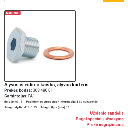
Naujiena!
Alyvos išleidimo kaištis, alyvos karteris
Prekės kodas:
308.480.011
Gamintojas:
FA1
Ilgis (mm)
13
Papildomas straipsnis / informacija 2
Su sandarikliu
Sriegio dydis
M14x1.25
Sriegio ilgis (mm)
13
Užsienio sandėlis
Pagal specialų užsakymą
Prekė negrąžinama