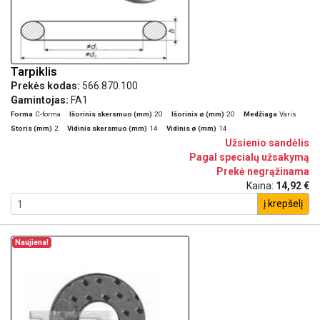
Tarpiklis
Prekės kodas:
566.870.100
Gamintojas:
FA1
Forma
C-forma
Išorinis skersmuo (mm)
20
Išorinis ø (mm)
20
Medžiaga
Varis
Storis (mm)
2
Vidinis skersmuo (mm)
14
Vidinis ø (mm)
14
Užsienio sandėlis
Pagal specialų užsakymą
Prekė negrąžinama
Kaina:
14,92 €
į krepšelį
Naujiena!