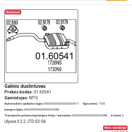
Naujiena!
Galinis duslintuvas
Prekės kodas:
01.60541
Gamintojas:
MTS
Automobilio apdailos lygis
00000000000000003971
Ilgis (mm)
1100
Įrangos lygis
00000000000000004288
Transporto priemonių įrangos linija / variantas
00000000000000004288
ø (mm)
0
Ulysse II 2.2 JTD 02-06
Nėra sandėlyje