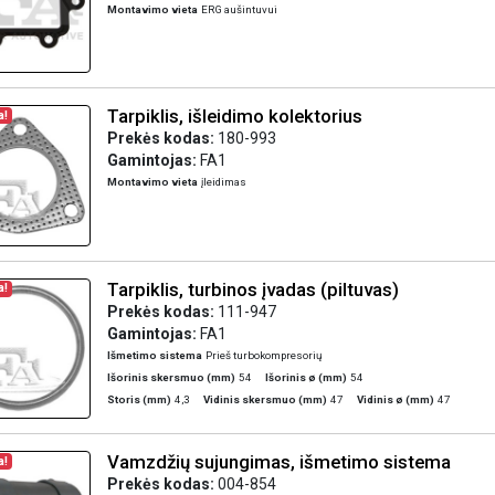
Montavimo vieta
ERG aušintuvui
Tarpiklis, išleidimo kolektorius
a!
Prekės kodas:
180-993
Gamintojas:
FA1
Montavimo vieta
įleidimas
Tarpiklis, turbinos įvadas (piltuvas)
a!
Prekės kodas:
111-947
Gamintojas:
FA1
Išmetimo sistema
Prieš turbokompresorių
Išorinis skersmuo (mm)
54
Išorinis ø (mm)
54
Storis (mm)
4,3
Vidinis skersmuo (mm)
47
Vidinis ø (mm)
47
Vamzdžių sujungimas, išmetimo sistema
a!
Prekės kodas:
004-854