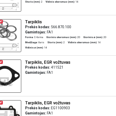
Storis (mm)
2
Vidinis skersmuo (mm)
14
Tarpiklis
a!
Prekės kodas:
566.870.100
Gamintojas:
FA1
Forma
C-forma
Išorinis skersmuo (mm)
20
Išorinis ø (mm)
20
Medžiaga
Varis
Storis (mm)
2
Vidinis skersmuo (mm)
14
Vidinis ø (mm)
14
Tarpiklis, EGR vožtuvas
a!
Prekės kodas:
411521
Gamintojas:
FA1
Tarpiklis, EGR vožtuvas
a!
Prekės kodas:
EG1100903
Gamintojas:
FA1