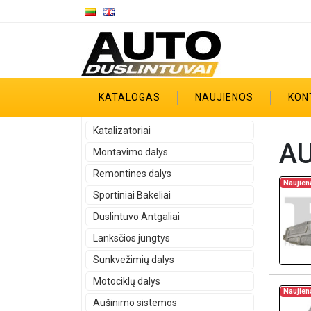
KATALOGAS
NAUJIENOS
KON
Katalizatoriai
AU
Montavimo dalys
Remontines dalys
Naujien
Sportiniai Bakeliai
Duslintuvo Antgaliai
Lanksčios jungtys
Sunkvežimių dalys
Motociklų dalys
Naujien
Aušinimo sistemos