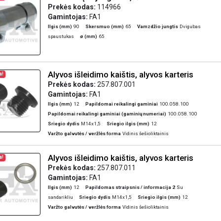
Prekės kodas:
114966
Gamintojas:
FA1
Ilgis (mm)
90
Skersmuo (mm)
65
Vamzdžio jungtis
Dvigubas
spaustukas
ø (mm)
65
Alyvos išleidimo kaištis, alyvos karteris
a!
Prekės kodas:
257.807.001
Gamintojas:
FA1
Ilgis (mm)
12
Papildomai reikalingi gaminiai
100.058.100
Papildomai reikalingi gaminiai (gaminių numeriai)
100.058.100
Sriegio dydis
M14x1,5
Sriegio ilgis (mm)
12
Varžto galvutės / veržlės forma
Vidinis šešioliktainis
Alyvos išleidimo kaištis, alyvos karteris
a!
Prekės kodas:
257.807.011
Gamintojas:
FA1
Ilgis (mm)
12
Papildomas straipsnis / informacija 2
Su
sandarikliu
Sriegio dydis
M14x1,5
Sriegio ilgis (mm)
12
Varžto galvutės / veržlės forma
Vidinis šešioliktainis