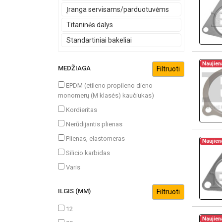
Įranga servisams/parduotuvėms
Titaninės dalys
Standartiniai bakeliai
Naujien
MEDŽIAGA
EPDM (etileno propileno dieno
monomerų (M klasės) kaučiukas)
Kordieritas
Nerūdijantis plienas
Plienas, elastomeras
Naujien
Silicio karbidas
Varis
ILGIS (MM)
12
Naujien