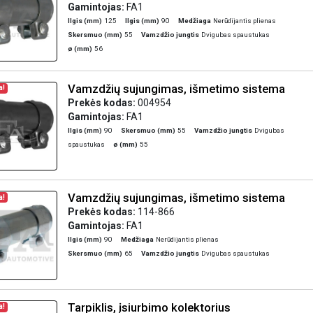
Gamintojas:
FA1
Ilgis (mm)
125
Ilgis (mm)
90
Medžiaga
Nerūdijantis plienas
Skersmuo (mm)
55
Vamzdžio jungtis
Dvigubas spaustukas
ø (mm)
56
Vamzdžių sujungimas, išmetimo sistema
a!
Prekės kodas:
004954
Gamintojas:
FA1
Ilgis (mm)
90
Skersmuo (mm)
55
Vamzdžio jungtis
Dvigubas
spaustukas
ø (mm)
55
Vamzdžių sujungimas, išmetimo sistema
a!
Prekės kodas:
114-866
Gamintojas:
FA1
Ilgis (mm)
90
Medžiaga
Nerūdijantis plienas
Skersmuo (mm)
65
Vamzdžio jungtis
Dvigubas spaustukas
Tarpiklis, įsiurbimo kolektorius
a!