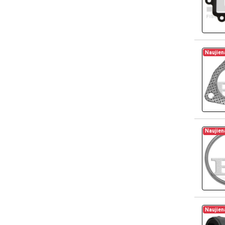
Naujien
Naujien
Naujien