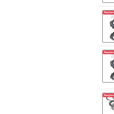
Naujien
Naujien
Naujien