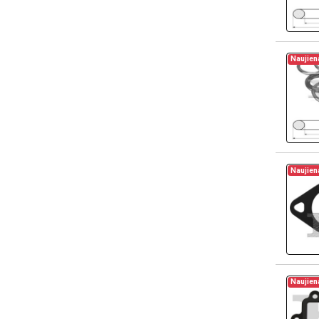
Naujien
Naujien
Naujien