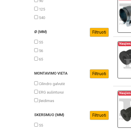
90
125
540
Ø (MM)
55
Naujien
56
65
MONTAVIMO VIETA
Cilindro galvutė
ERG aušintuvui
Naujien
įleidimas
SKERSMUO (MM)
55