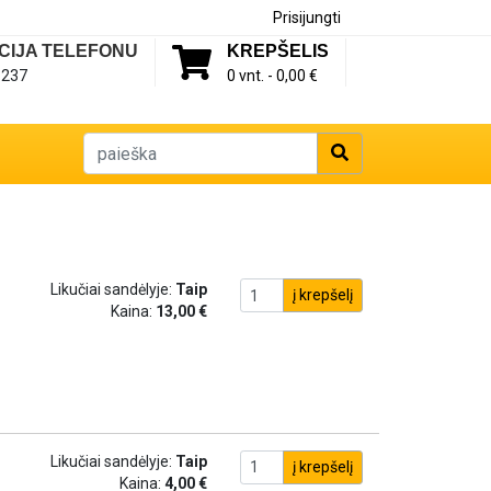
Prisijungti
CIJA TELEFONU
KREPŠELIS
1237
0 vnt. -
0,00 €
Likučiai sandėlyje:
Taip
į krepšelį
Kaina:
13,00 €
Likučiai sandėlyje:
Taip
į krepšelį
Kaina:
4,00 €