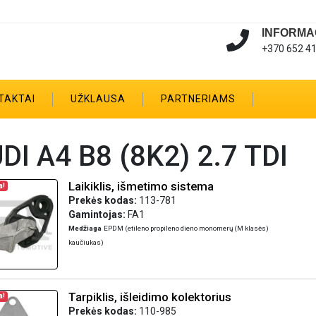
INFORMA
+370 652 4
TAKTAI
UŽKLAUSA
PARTNERIAMS
DI A4 B8 (8K2) 2.7 TDI
Laikiklis, išmetimo sistema
a!
Prekės kodas:
113-781
Gamintojas:
FA1
Medžiaga
EPDM (etileno propileno dieno monomerų (M klasės)
kaučiukas)
Tarpiklis, išleidimo kolektorius
a!
Prekės kodas:
110-985