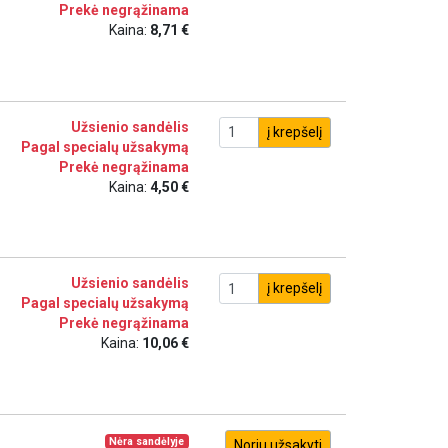
Prekė negrąžinama
Kaina:
8,71 €
Užsienio sandėlis
į krepšelį
Pagal specialų užsakymą
Prekė negrąžinama
Kaina:
4,50 €
Užsienio sandėlis
į krepšelį
Pagal specialų užsakymą
Prekė negrąžinama
Kaina:
10,06 €
Nėra sandėlyje
Noriu užsakyti