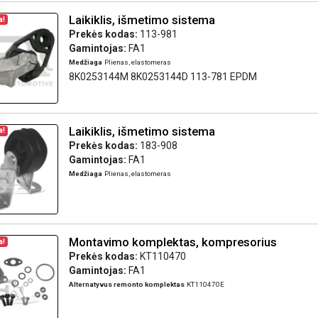
Laikiklis, išmetimo sistema
a!
Prekės kodas:
113-981
Gamintojas:
FA1
Medžiaga
Plienas, elastomeras
8K0253144M 8K0253144D 113-781 EPDM
Laikiklis, išmetimo sistema
a!
Prekės kodas:
183-908
Gamintojas:
FA1
Medžiaga
Plienas, elastomeras
Montavimo komplektas, kompresorius
a!
Prekės kodas:
KT110470
Gamintojas:
FA1
Alternatyvus remonto komplektas
KT110470E