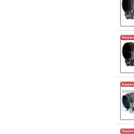
Naujien
Naujien
Naujien