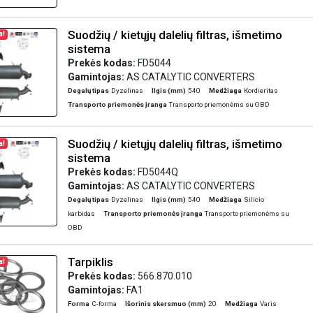
Suodžių / kietųjų dalelių filtras, išmetimo
a!
sistema
Prekės kodas:
FD5044
Gamintojas:
AS CATALYTIC CONVERTERS
Degalų tipas
Dyzelinas
Ilgis (mm)
540
Medžiaga
Kordieritas
Transporto priemonės įranga
Transporto priemonėms su OBD
Suodžių / kietųjų dalelių filtras, išmetimo
a!
sistema
Prekės kodas:
FD5044Q
Gamintojas:
AS CATALYTIC CONVERTERS
Degalų tipas
Dyzelinas
Ilgis (mm)
540
Medžiaga
Silicio
karbidas
Transporto priemonės įranga
Transporto priemonėms su
OBD
Tarpiklis
a!
Prekės kodas:
566.870.010
Gamintojas:
FA1
Forma
C-forma
Išorinis skersmuo (mm)
20
Medžiaga
Varis