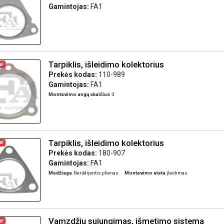
Gamintojas:
FA1
Tarpiklis, išleidimo kolektorius
a!
Prekės kodas:
110-989
Gamintojas:
FA1
Montavimo angų skaičius
3
Tarpiklis, išleidimo kolektorius
a!
Prekės kodas:
180-907
Gamintojas:
FA1
Medžiaga
Nerūdijantis plienas
Montavimo vieta
įleidimas
Vamzdžių sujungimas, išmetimo sistema
a!