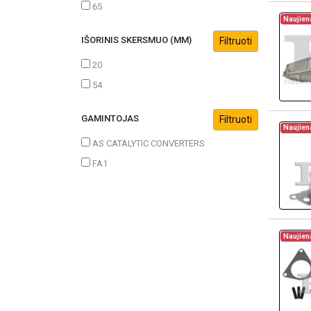
65
Naujien
IŠORINIS SKERSMUO (MM)
20
54
GAMINTOJAS
Naujien
AS CATALYTIC CONVERTERS
FA1
Naujien