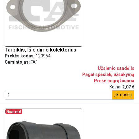
Tarpiklis, išleidimo kolektorius
Prekės kodas:
120954
Gamintojas:
FA1
Užsienio sandėlis
Pagal specialų užsakymą
Prekė negrąžinama
Kaina:
2,07 €
į krepšelį
Naujiena!