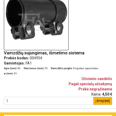
Vamzdžių sujungimas, išmetimo sistema
Prekės kodas:
004954
Gamintojas:
FA1
Ilgis (mm)
90
Skersmuo (mm)
55
Vamzdžio jungtis
Dvigubas spaustukas
ø (mm)
55
Užsienio sandėlis
Pagal specialų užsakymą
Prekė negrąžinama
Kaina:
4,50 €
į krepšelį