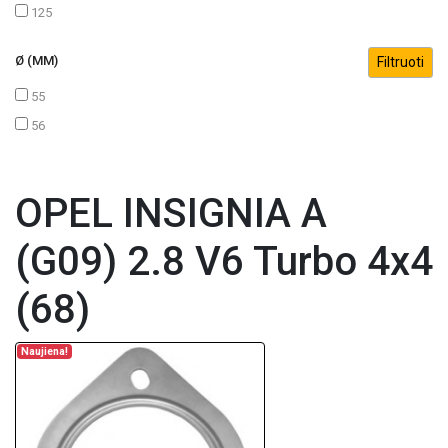
125
Ø (MM)
55
56
OPEL INSIGNIA A
(G09) 2.8 V6 Turbo 4x4
(68)
Naujiena!