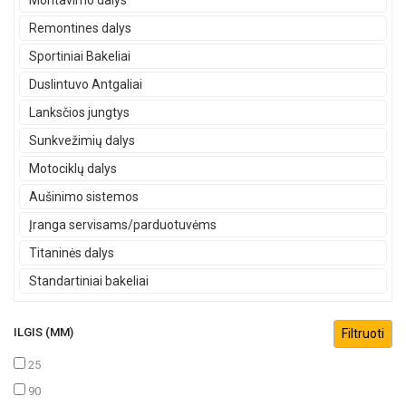
Montavimo dalys
Remontines dalys
Sportiniai Bakeliai
Duslintuvo Antgaliai
Lanksčios jungtys
Sunkvežimių dalys
Motociklų dalys
Aušinimo sistemos
Įranga servisams/parduotuvėms
Titaninės dalys
Standartiniai bakeliai
ILGIS (MM)
25
90