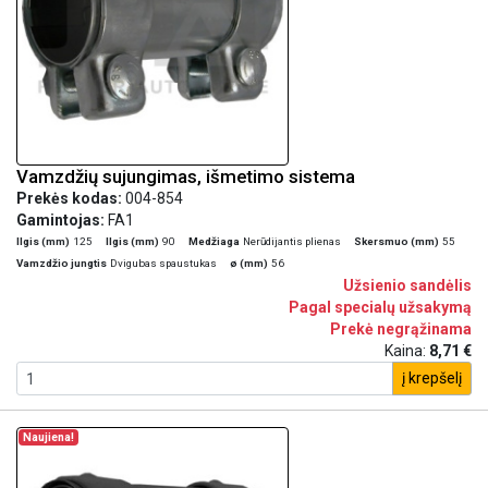
Vamzdžių sujungimas, išmetimo sistema
Prekės kodas:
004-854
Gamintojas:
FA1
Ilgis (mm)
125
Ilgis (mm)
90
Medžiaga
Nerūdijantis plienas
Skersmuo (mm)
55
Vamzdžio jungtis
Dvigubas spaustukas
ø (mm)
56
Užsienio sandėlis
Pagal specialų užsakymą
Prekė negrąžinama
Kaina:
8,71 €
į krepšelį
Naujiena!