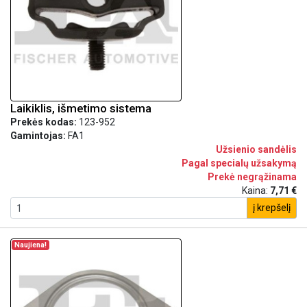
Laikiklis, išmetimo sistema
Prekės kodas:
123-952
Gamintojas:
FA1
Užsienio sandėlis
Pagal specialų užsakymą
Prekė negrąžinama
Kaina:
7,71 €
į krepšelį
Naujiena!