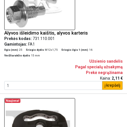
Alyvos išleidimo kaištis, alyvos karteris
Prekės kodas:
731.110.001
Gamintojas:
FA1
Ilgis (mm)
25
Sriegio dydis
M12x1,75
Sriegio ilgis 1 (mm)
16
Veržliarakčio dydis
15 mm
Užsienio sandėlis
Pagal specialų užsakymą
Prekė negrąžinama
Kaina:
2,11 €
į krepšelį
Naujiena!