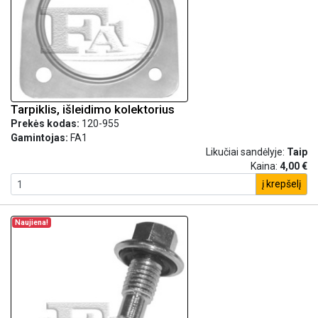
Tarpiklis, išleidimo kolektorius
Prekės kodas:
120-955
Gamintojas:
FA1
Likučiai sandėlyje:
Taip
Kaina:
4,00 €
į krepšelį
Naujiena!