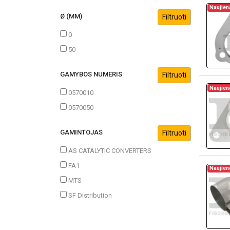
Naujien
Ø (MM)
0
50
GAMYBOS NUMERIS
Naujien
0570010
0570050
GAMINTOJAS
AS CATALYTIC CONVERTERS
FA1
Naujien
MTS
SF Distribution