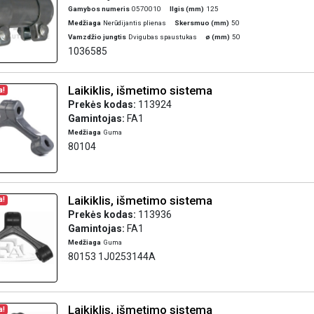
Gamybos numeris
0570010
Ilgis (mm)
125
Medžiaga
Nerūdijantis plienas
Skersmuo (mm)
50
Vamzdžio jungtis
Dvigubas spaustukas
ø (mm)
50
1036585
Laikiklis, išmetimo sistema
a!
Prekės kodas:
113924
Gamintojas:
FA1
Medžiaga
Guma
80104
Laikiklis, išmetimo sistema
a!
Prekės kodas:
113936
Gamintojas:
FA1
Medžiaga
Guma
80153 1J0253144A
Laikiklis, išmetimo sistema
a!