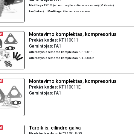
Medžiaga
EPDM (etileno propileno dieno monomerų (M klasės)
kaučiukas)
Medžiaga
Plienas, elastomeras
Montavimo komplektas, kompresorius
a!
Prekės kodas:
KT110011
Gamintojas:
FA1
Alternatyvus remonto komplektas
KT110011E
Alternatyvus remonto komplektas
KTE000005
Montavimo komplektas, kompresorius
a!
Prekės kodas:
KT110011E
Gamintojas:
FA1
Tarpiklis, cilindro galva
a!
Prekės kodas:
EC1100-903