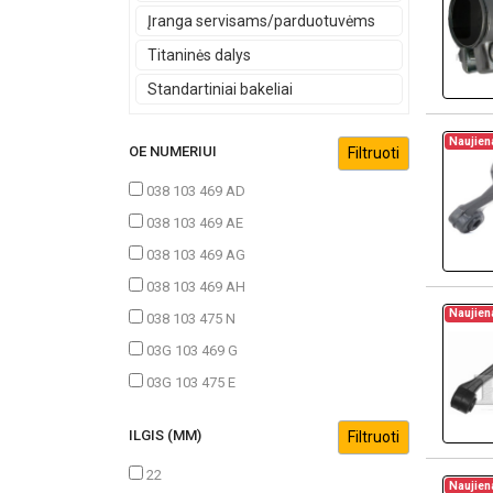
Įranga servisams/parduotuvėms
Titaninės dalys
Standartiniai bakeliai
Naujien
OE NUMERIUI
038 103 469 AD
038 103 469 AE
038 103 469 AG
038 103 469 AH
Naujien
038 103 475 N
03G 103 469 G
03G 103 475 E
ILGIS (MM)
22
Naujien