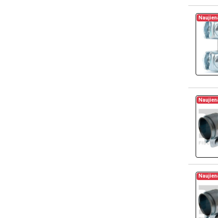
Naujien
Naujien
Naujien