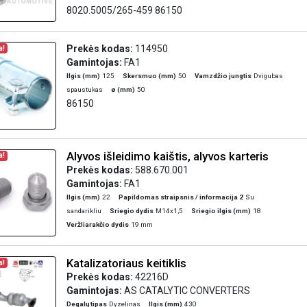
8020.5005/265-459 86150
Prekės kodas:
114950
a!
Gamintojas:
FA1
Ilgis (mm)
125
Skersmuo (mm)
50
Vamzdžio jungtis
Dvigubas
spaustukas
ø (mm)
50
86150
Alyvos išleidimo kaištis, alyvos karteris
a!
Prekės kodas:
588.670.001
Gamintojas:
FA1
Ilgis (mm)
22
Papildomas straipsnis / informacija 2
Su
sandarikliu
Sriegio dydis
M14x1,5
Sriegio ilgis (mm)
18
Veržliarakčio dydis
19 mm
Katalizatoriaus keitiklis
a!
Prekės kodas:
42216D
Gamintojas:
AS CATALYTIC CONVERTERS
Degalų tipas
Dyzelinas
Ilgis (mm)
430