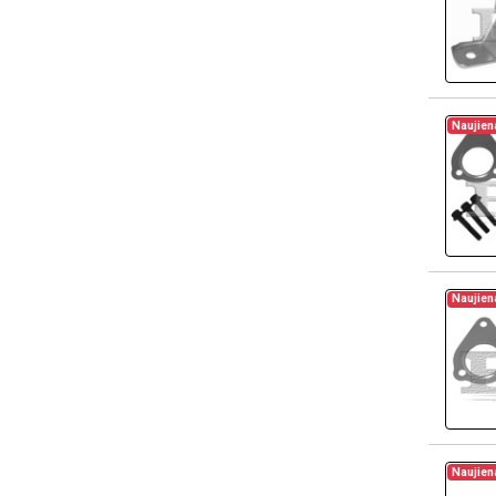
Naujien
Naujien
Naujien