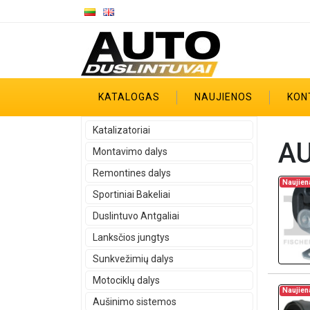
KATALOGAS
NAUJIENOS
KON
Katalizatoriai
AU
Montavimo dalys
Remontines dalys
Naujien
Sportiniai Bakeliai
Duslintuvo Antgaliai
Lanksčios jungtys
Sunkvežimių dalys
Motociklų dalys
Naujien
Aušinimo sistemos