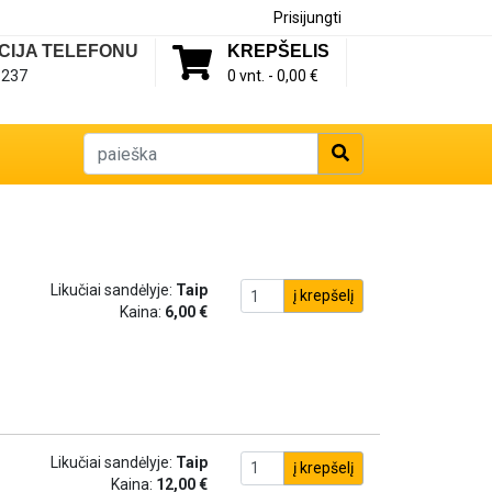
Prisijungti
CIJA TELEFONU
KREPŠELIS
1237
0 vnt. -
0,00 €
Likučiai sandėlyje:
Taip
į krepšelį
Kaina:
6,00 €
Likučiai sandėlyje:
Taip
į krepšelį
Kaina:
12,00 €