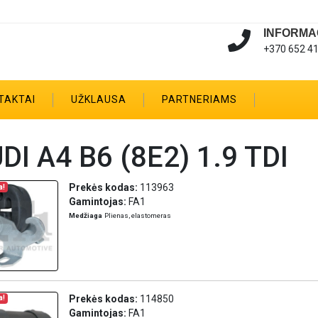
INFORMA
+370 652 4
TAKTAI
UŽKLAUSA
PARTNERIAMS
DI A4 B6 (8E2) 1.9 TDI
Prekės kodas:
113963
a!
Gamintojas:
FA1
Medžiaga
Plienas, elastomeras
Prekės kodas:
114850
a!
Gamintojas:
FA1