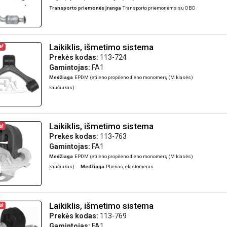
Transporto priemonės įranga
Transporto priemonėms su OBD
Laikiklis, išmetimo sistema
a!
Prekės kodas:
113-724
Gamintojas:
FA1
Medžiaga
EPDM (etileno propileno dieno monomerų (M klasės)
kaučiukas)
Laikiklis, išmetimo sistema
a!
Prekės kodas:
113-763
Gamintojas:
FA1
Medžiaga
EPDM (etileno propileno dieno monomerų (M klasės)
kaučiukas)
Medžiaga
Plienas, elastomeras
Laikiklis, išmetimo sistema
a!
Prekės kodas:
113-769
Gamintojas:
FA1