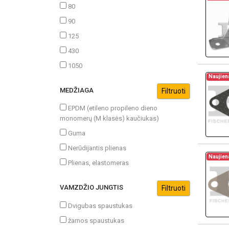
80
90
125
430
1050
Naujien
MEDŽIAGA
EPDM (etileno propileno dieno
monomerų (M klasės) kaučiukas)
Guma
Nerūdijantis plienas
Naujien
Plienas, elastomeras
VAMZDŽIO JUNGTIS
Dvigubas spaustukas
žarnos spaustukas