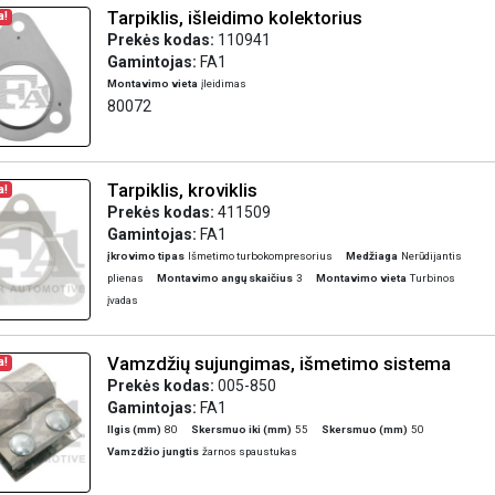
Tarpiklis, išleidimo kolektorius
a!
Prekės kodas:
110941
Gamintojas:
FA1
Montavimo vieta
įleidimas
80072
Tarpiklis, kroviklis
a!
Prekės kodas:
411509
Gamintojas:
FA1
įkrovimo tipas
Išmetimo turbokompresorius
Medžiaga
Nerūdijantis
plienas
Montavimo angų skaičius
3
Montavimo vieta
Turbinos
įvadas
Vamzdžių sujungimas, išmetimo sistema
a!
Prekės kodas:
005-850
Gamintojas:
FA1
Ilgis (mm)
80
Skersmuo iki (mm)
55
Skersmuo (mm)
50
Vamzdžio jungtis
žarnos spaustukas