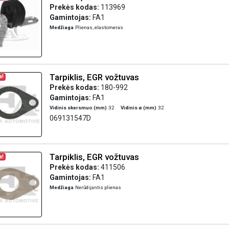
Prekės kodas:
113969
Gamintojas:
FA1
Medžiaga
Plienas, elastomeras
Tarpiklis, EGR vožtuvas
a!
Prekės kodas:
180-992
Gamintojas:
FA1
Vidinis skersmuo (mm)
32
Vidinis ø (mm)
32
069131547D
Tarpiklis, EGR vožtuvas
a!
Prekės kodas:
411506
Gamintojas:
FA1
Medžiaga
Nerūdijantis plienas