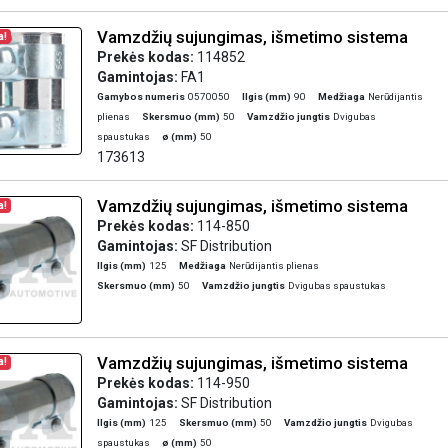
Vamzdžių sujungimas, išmetimo sistema
a!
Prekės kodas:
114852
Gamintojas:
FA1
Gamybos numeris
0570050
Ilgis (mm)
90
Medžiaga
Nerūdijantis
plienas
Skersmuo (mm)
50
Vamzdžio jungtis
Dvigubas
spaustukas
ø (mm)
50
173613
Vamzdžių sujungimas, išmetimo sistema
a!
Prekės kodas:
114-850
Gamintojas:
SF Distribution
Ilgis (mm)
125
Medžiaga
Nerūdijantis plienas
Skersmuo (mm)
50
Vamzdžio jungtis
Dvigubas spaustukas
Vamzdžių sujungimas, išmetimo sistema
a!
Prekės kodas:
114-950
Gamintojas:
SF Distribution
Ilgis (mm)
125
Skersmuo (mm)
50
Vamzdžio jungtis
Dvigubas
spaustukas
ø (mm)
50