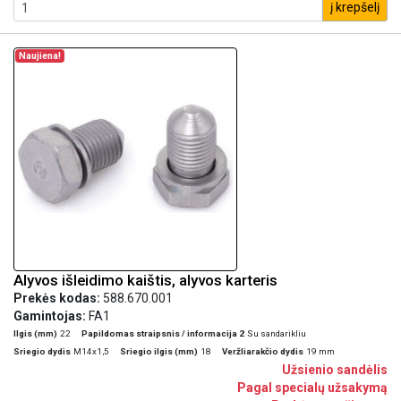
į krepšelį
Naujiena!
Alyvos išleidimo kaištis, alyvos karteris
Prekės kodas:
588.670.001
Gamintojas:
FA1
Ilgis (mm)
22
Papildomas straipsnis / informacija 2
Su sandarikliu
Sriegio dydis
M14x1,5
Sriegio ilgis (mm)
18
Veržliarakčio dydis
19 mm
Užsienio sandėlis
Pagal specialų užsakymą