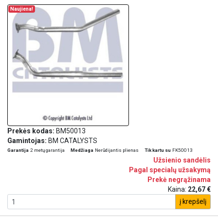
Naujiena!
Prekės kodas:
BM50013
Gamintojas:
BM CATALYSTS
Garantija
2 metų garantija
Medžiaga
Nerūdijantis plienas
Tik kartu su
FK50013
Užsienio sandėlis
Pagal specialų užsakymą
Prekė negrąžinama
Kaina:
22,67 €
į krepšelį