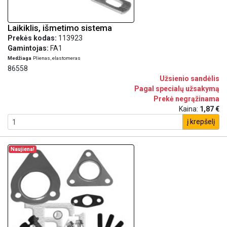
Laikiklis, išmetimo sistema
Prekės kodas:
113923
Gamintojas:
FA1
Medžiaga
Plienas, elastomeras
86558
Užsienio sandėlis
Pagal specialų užsakymą
Prekė negrąžinama
Kaina:
1,87 €
į krepšelį
Naujiena!