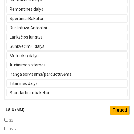
Montavimo dalys
Remontines dalys
Sportiniai Bakeliai
Duslintuvo Antgaliai
Lanksčios jungtys
Sunkvežimių dalys
Motociklų dalys
Aušinimo sistemos
Įranga servisams/parduotuvėms
Titaninės dalys
Standartiniai bakeliai
ILGIS (MM)
22
125