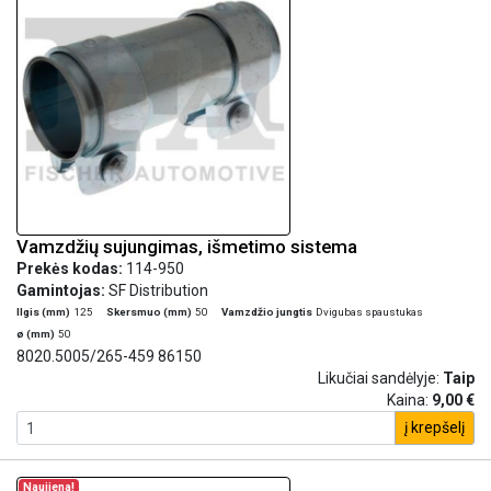
Vamzdžių sujungimas, išmetimo sistema
Prekės kodas:
114-950
Gamintojas:
SF Distribution
Ilgis (mm)
125
Skersmuo (mm)
50
Vamzdžio jungtis
Dvigubas spaustukas
ø (mm)
50
8020.5005/265-459 86150
Likučiai sandėlyje:
Taip
Kaina:
9,00 €
į krepšelį
Naujiena!