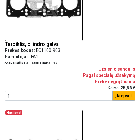
Tarpiklis, cilindro galva
Prekės kodas:
EC1100-903
Gamintojas:
FA1
Angų skaičius
2
Storis (mm)
1,53
Užsienio sandėlis
Pagal specialų užsakymą
Prekė negrąžinama
Kaina:
25,56 €
į krepšelį
Naujiena!