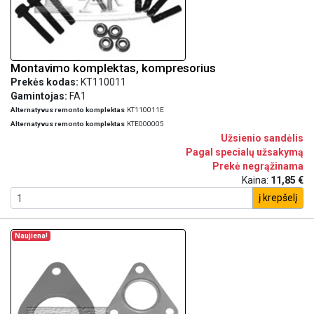
Montavimo komplektas, kompresorius
Prekės kodas:
KT110011
Gamintojas:
FA1
Alternatyvus remonto komplektas
KT110011E
Alternatyvus remonto komplektas
KTE000005
Užsienio sandėlis
Pagal specialų užsakymą
Prekė negrąžinama
Kaina:
11,85 €
į krepšelį
Naujiena!