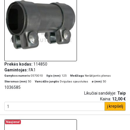
Prekės kodas:
114850
Gamintojas:
FA1
Gamybos numeris
0570010
Ilgis (mm)
125
Medžiaga
Nerūdijantis plienas
Skersmuo (mm)
50
Vamzdžio jungtis
Dvigubas spaustukas
ø (mm)
50
1036585
Likučiai sandėlyje:
Taip
Kaina:
12,00 €
į krepšelį
Naujiena!