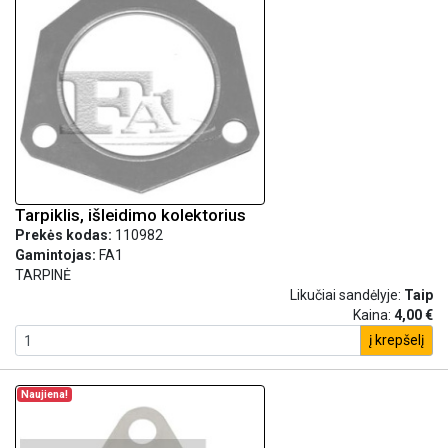
Tarpiklis, išleidimo kolektorius
Prekės kodas:
110982
Gamintojas:
FA1
TARPINĖ
Likučiai sandėlyje:
Taip
Kaina:
4,00 €
į krepšelį
Naujiena!