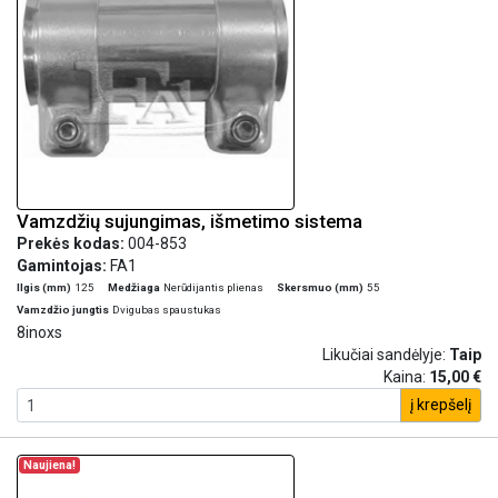
Vamzdžių sujungimas, išmetimo sistema
Prekės kodas:
004-853
Gamintojas:
FA1
Ilgis (mm)
125
Medžiaga
Nerūdijantis plienas
Skersmuo (mm)
55
Vamzdžio jungtis
Dvigubas spaustukas
8inoxs
Likučiai sandėlyje:
Taip
Kaina:
15,00 €
į krepšelį
Naujiena!