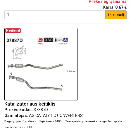
Prekė negrąžinama
Kaina:
0,67 €
į krepšelį
Naujiena!
Katalizatoriaus keitiklis
Prekės kodas:
37887D
Gamintojas:
AS CATALYTIC CONVERTERS
Degalų tipas
Dyzelinas
Ilgis (mm)
1480
Transporto priemonės įranga
Transporto
priemonėms su OBD