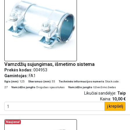
Vamzdžių sujungimas, išmetimo sistema
Prekės kodas:
004953
Gamintojas:
FA1
Ilgis (mm)
125
Skersmuo (mm)
55
Techninės informacijos numeris
Stock code :
27
Vamzdžio jungtis
Dvigubas spaustukas
Vamzdžio jungtis
Užveržimo žiedas
Likučiai sandėlyje:
Taip
Kaina:
10,00 €
į krepšelį
Naujiena!