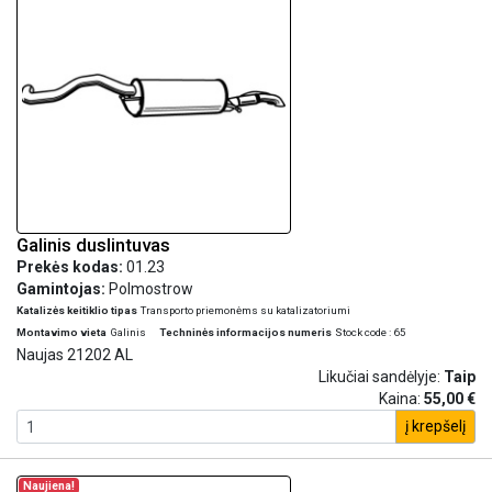
Galinis duslintuvas
Prekės kodas:
01.23
Gamintojas:
Polmostrow
Katalizės keitiklio tipas
Transporto priemonėms su katalizatoriumi
Montavimo vieta
Galinis
Techninės informacijos numeris
Stock code : 65
Naujas 21202 AL
Likučiai sandėlyje:
Taip
Kaina:
55,00 €
į krepšelį
Naujiena!