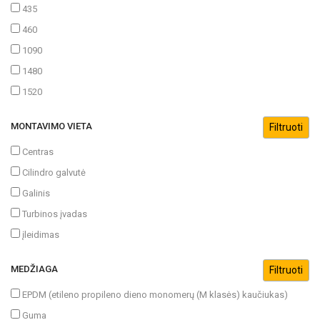
435
460
1090
1480
1520
MONTAVIMO VIETA
Centras
Cilindro galvutė
Galinis
Turbinos įvadas
įleidimas
MEDŽIAGA
EPDM (etileno propileno dieno monomerų (M klasės) kaučiukas)
Guma