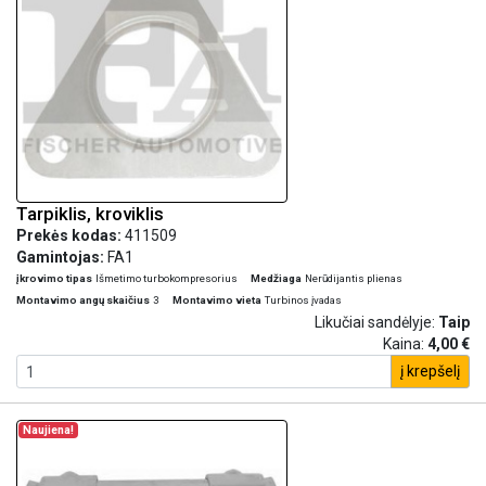
Tarpiklis, kroviklis
Prekės kodas:
411509
Gamintojas:
FA1
įkrovimo tipas
Išmetimo turbokompresorius
Medžiaga
Nerūdijantis plienas
Montavimo angų skaičius
3
Montavimo vieta
Turbinos įvadas
Likučiai sandėlyje:
Taip
Kaina:
4,00 €
į krepšelį
Naujiena!