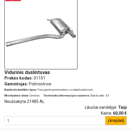
Vidurinis duslintuvas
Prekės kodas:
01101
Gamintojas:
Polmostrow
Katalizės keitiklio tipas
Transporto priemonėms su katalizatoriumi
Montavimo vieta
Centras
Techninės informacijos numeris
Stock code : 53
Neužsakyta 21485 AL
Likučiai sandėlyje:
Taip
Kaina:
60,00 €
į krepšelį