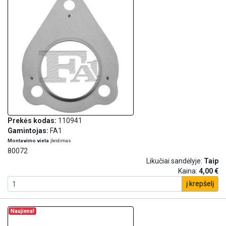
Prekės kodas:
110941
Gamintojas:
FA1
Montavimo vieta
įleidimas
80072
Likučiai sandėlyje:
Taip
Kaina:
4,00 €
į krepšelį
Naujiena!