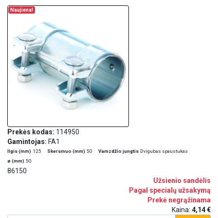
Naujiena!
Prekės kodas:
114950
Gamintojas:
FA1
Ilgis (mm)
125
Skersmuo (mm)
50
Vamzdžio jungtis
Dvigubas spaustukas
ø (mm)
50
86150
Užsienio sandėlis
Pagal specialų užsakymą
Prekė negrąžinama
Kaina:
4,14 €