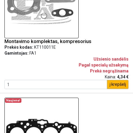
Montavimo komplektas, kompresorius
Prekės kodas:
KT110011E
Gamintojas:
FA1
Užsienio sandėlis
Pagal specialų užsakymą
Prekė negrąžinama
Kaina:
4,34 €
į krepšelį
Naujiena!