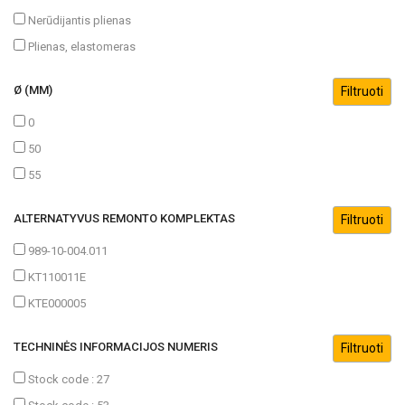
Nerūdijantis plienas
Plienas, elastomeras
Ø (MM)
0
50
55
ALTERNATYVUS REMONTO KOMPLEKTAS
989-10-004.011
KT110011E
KTE000005
TECHNINĖS INFORMACIJOS NUMERIS
Stock code : 27