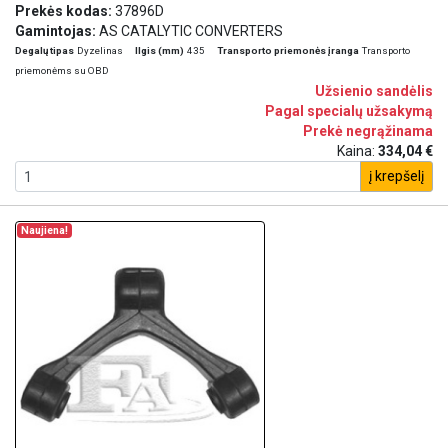
Prekės kodas:
37896D
Gamintojas:
AS CATALYTIC CONVERTERS
Degalų tipas
Dyzelinas
Ilgis (mm)
435
Transporto priemonės įranga
Transporto
priemonėms su OBD
Užsienio sandėlis
Pagal specialų užsakymą
Prekė negrąžinama
Kaina:
334,04 €
į krepšelį
Naujiena!