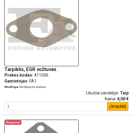
Tarpiklis, EGR vožtuvas
Prekės kodas:
411506
Gamintojas:
FA1
Medžiaga
Nerūdijantis plienas
Likučiai sandėlyje:
Taip
Kaina:
4,00 €
į krepšelį
Naujiena!