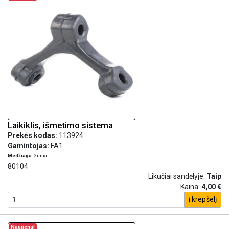
Laikiklis, išmetimo sistema
Prekės kodas:
113924
Gamintojas:
FA1
Medžiaga
Guma
80104
Likučiai sandėlyje:
Taip
Kaina:
4,00 €
į krepšelį
Naujiena!