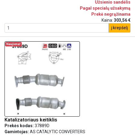
Užsienio sandėlis
Pagal specialų užsakymą
Prekė negrąžinama
Kaina:
303,56 €
į krepšelį
Naujiena!
Katalizatoriaus keitiklis
Prekės kodas:
37889D
Gamintojas:
AS CATALYTIC CONVERTERS