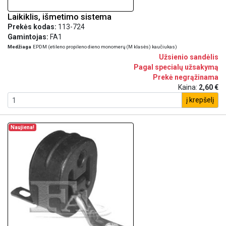
Laikiklis, išmetimo sistema
Prekės kodas:
113-724
Gamintojas:
FA1
Medžiaga
EPDM (etileno propileno dieno monomerų (M klasės) kaučiukas)
Užsienio sandėlis
Pagal specialų užsakymą
Prekė negrąžinama
Kaina:
2,60 €
į krepšelį
Naujiena!