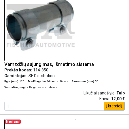
Vamzdžių sujungimas, išmetimo sistema
Prekės kodas:
114-850
Gamintojas:
SF Distribution
Ilgis (mm)
125
Medžiaga
Nerūdijantis plienas
Skersmuo (mm)
50
Vamzdžio jungtis
Dvigubas spaustukas
Likučiai sandėlyje:
Taip
Kaina:
12,00 €
į krepšelį
Naujiena!