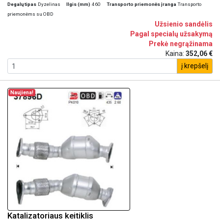
Degalų tipas
Dyzelinas
Ilgis (mm)
460
Transporto priemonės įranga
Transporto
priemonėms su OBD
Užsienio sandėlis
Pagal specialų užsakymą
Prekė negrąžinama
Kaina:
352,06 €
į krepšelį
Naujiena!
Katalizatoriaus keitiklis