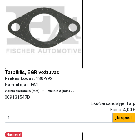
Tarpiklis, EGR vožtuvas
Prekės kodas:
180-992
Gamintojas:
FA1
Vidinis skersmuo (mm)
32
Vidinis ø (mm)
32
069131547D
Likučiai sandėlyje:
Taip
Kaina:
4,00 €
į krepšelį
Naujiena!