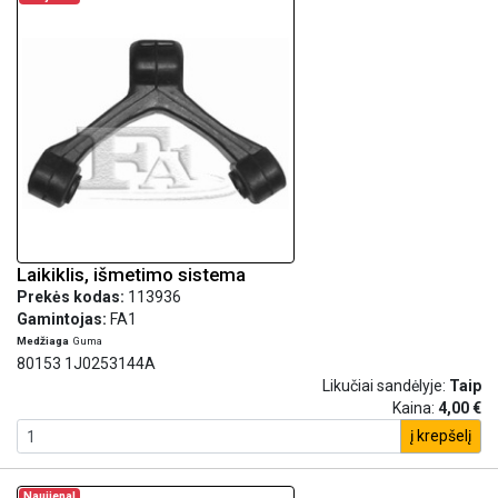
Laikiklis, išmetimo sistema
Prekės kodas:
113936
Gamintojas:
FA1
Medžiaga
Guma
80153 1J0253144A
Likučiai sandėlyje:
Taip
Kaina:
4,00 €
į krepšelį
Naujiena!