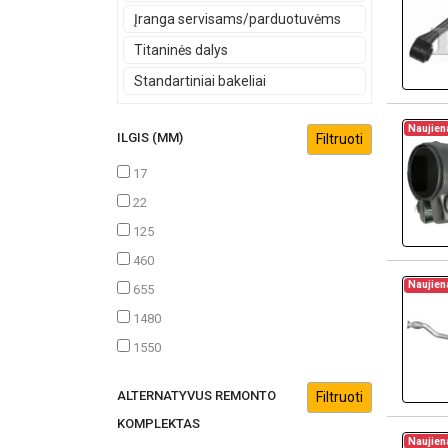
Įranga servisams/parduotuvėms
Titaninės dalys
Standartiniai bakeliai
Naujien
ILGIS (MM)
17
22
125
460
Naujien
655
1480
1550
ALTERNATYVUS REMONTO
KOMPLEKTAS
Naujien