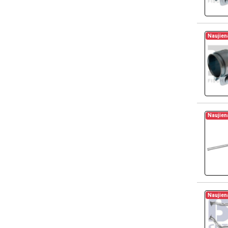
Naujien
Naujien
Naujien