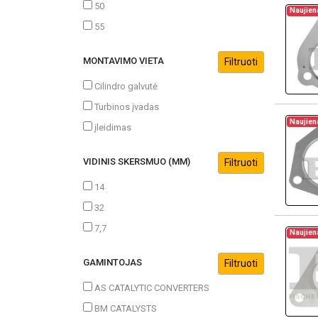
50
Naujien
55
MONTAVIMO VIETA
Cilindro galvutė
Turbinos įvadas
Naujien
įleidimas
VIDINIS SKERSMUO (MM)
14
32
7,7
Naujien
GAMINTOJAS
AS CATALYTIC CONVERTERS
BM CATALYSTS