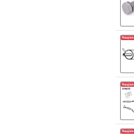
Naujien
Naujien
Naujien