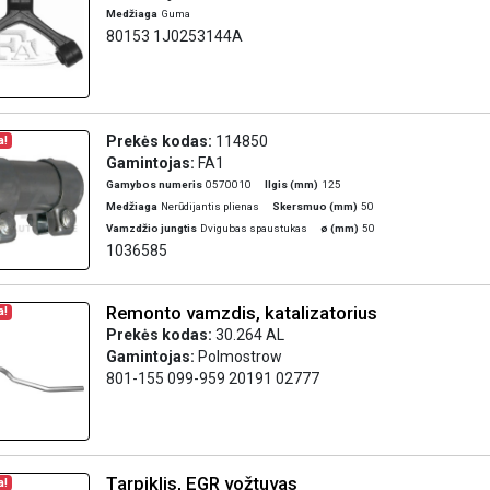
Medžiaga
Guma
80153 1J0253144A
Prekės kodas:
114850
a!
Gamintojas:
FA1
Gamybos numeris
0570010
Ilgis (mm)
125
Medžiaga
Nerūdijantis plienas
Skersmuo (mm)
50
Vamzdžio jungtis
Dvigubas spaustukas
ø (mm)
50
1036585
Remonto vamzdis, katalizatorius
a!
Prekės kodas:
30.264 AL
Gamintojas:
Polmostrow
801-155 099-959 20191 02777
Tarpiklis, EGR vožtuvas
a!