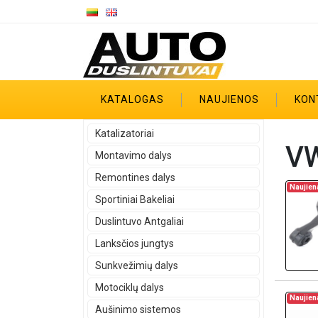
KATALOGAS
NAUJIENOS
KON
Katalizatoriai
VW
Montavimo dalys
Remontines dalys
Naujien
Sportiniai Bakeliai
Duslintuvo Antgaliai
Lanksčios jungtys
Sunkvežimių dalys
Motociklų dalys
Naujien
Aušinimo sistemos