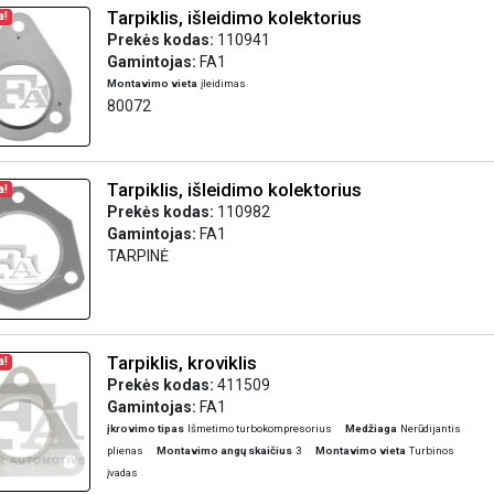
Tarpiklis, išleidimo kolektorius
a!
Prekės kodas:
110941
Gamintojas:
FA1
Montavimo vieta
įleidimas
80072
Tarpiklis, išleidimo kolektorius
a!
Prekės kodas:
110982
Gamintojas:
FA1
TARPINĖ
Tarpiklis, kroviklis
a!
Prekės kodas:
411509
Gamintojas:
FA1
įkrovimo tipas
Išmetimo turbokompresorius
Medžiaga
Nerūdijantis
plienas
Montavimo angų skaičius
3
Montavimo vieta
Turbinos
įvadas