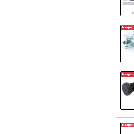
Naujien
Naujien
Naujien