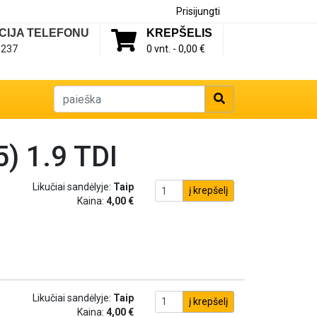
Prisijungti
CIJA TELEFONU
KREPŠELIS
1237
0 vnt. -
0,00 €
) 1.9 TDI
Likučiai sandėlyje:
Taip
į krepšelį
Kaina:
4,00 €
Likučiai sandėlyje:
Taip
į krepšelį
Kaina:
4,00 €