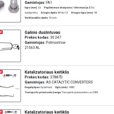
Gamintojas:
FA1
Ilgis (mm)
22
Papildomas straipsnis / informacija 2
Su
sandarikliu
Sriegio dydis
M14x1,5
Sriegio ilgis (mm)
18
Veržliarakčio dydis
19 mm
Galinis duslintuvas
a!
Prekės kodas:
30.247
Gamintojas:
Polmostrow
21563 AL
Katalizatoriaus keitiklis
a!
Prekės kodas:
37887D
Gamintojas:
AS CATALYTIC CONVERTERS
Degalų tipas
Dyzelinas
Ilgis (mm)
1480
Transporto priemonės įranga
Transporto priemonėms su OBD
Katalizatoriaus keitiklis
a!