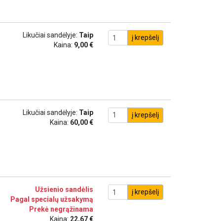
Likučiai sandėlyje:
Taip
į krepšelį
Kaina:
9,00 €
Likučiai sandėlyje:
Taip
į krepšelį
Kaina:
60,00 €
Užsienio sandėlis
į krepšelį
Pagal specialų užsakymą
Prekė negrąžinama
Kaina:
22,67 €