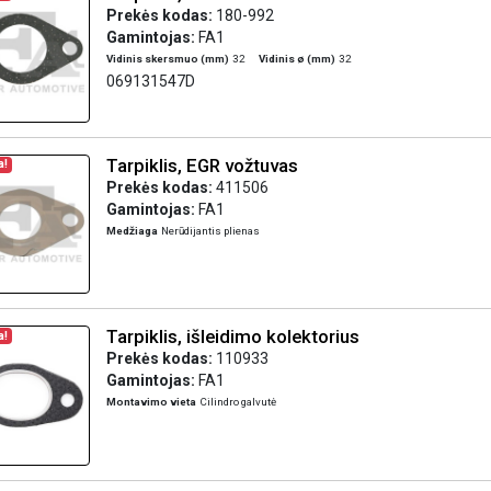
Prekės kodas:
180-992
Gamintojas:
FA1
Vidinis skersmuo (mm)
32
Vidinis ø (mm)
32
069131547D
Tarpiklis, EGR vožtuvas
a!
Prekės kodas:
411506
Gamintojas:
FA1
Medžiaga
Nerūdijantis plienas
Tarpiklis, išleidimo kolektorius
a!
Prekės kodas:
110933
Gamintojas:
FA1
Montavimo vieta
Cilindro galvutė