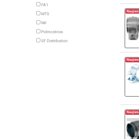
FA1
Naujien
MTS
NK
Polmostrow
SF Distribution
Naujien
Naujien