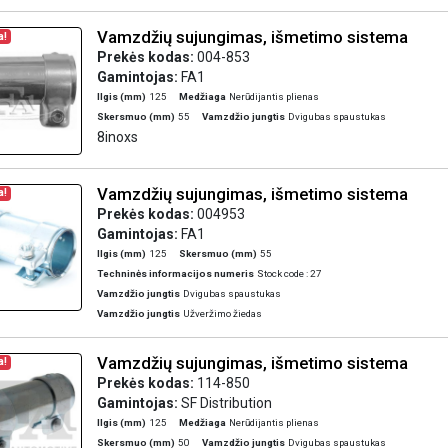
Vamzdžių sujungimas, išmetimo sistema
a!
Prekės kodas:
004-853
Gamintojas:
FA1
Ilgis (mm)
125
Medžiaga
Nerūdijantis plienas
Skersmuo (mm)
55
Vamzdžio jungtis
Dvigubas spaustukas
8inoxs
Vamzdžių sujungimas, išmetimo sistema
a!
Prekės kodas:
004953
Gamintojas:
FA1
Ilgis (mm)
125
Skersmuo (mm)
55
Techninės informacijos numeris
Stock code : 27
Vamzdžio jungtis
Dvigubas spaustukas
Vamzdžio jungtis
Užveržimo žiedas
Vamzdžių sujungimas, išmetimo sistema
a!
Prekės kodas:
114-850
Gamintojas:
SF Distribution
Ilgis (mm)
125
Medžiaga
Nerūdijantis plienas
Skersmuo (mm)
50
Vamzdžio jungtis
Dvigubas spaustukas