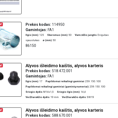
Prekės kodas:
114950
a!
Gamintojas:
FA1
Ilgis (mm)
125
Skersmuo (mm)
50
Vamzdžio jungtis
Dvigubas
spaustukas
ø (mm)
50
86150
Alyvos išleidimo kaištis, alyvos karteris
a!
Prekės kodas:
518.472.001
Gamintojas:
FA1
Ilgis (mm)
17
Papildomai reikalingi gaminiai
259.150.100
Papildomai reikalingi gaminiai (gaminių numeriai)
259.150.100
Sriegio dydis
M14x1,5
Sriegio ilgis (mm)
14,4
Veržliarakčio dydis
19 mm
Veržliarakčio dydis
SW19
Alyvos išleidimo kaištis, alyvos karteris
a!
Prekės kodas:
588.670.001