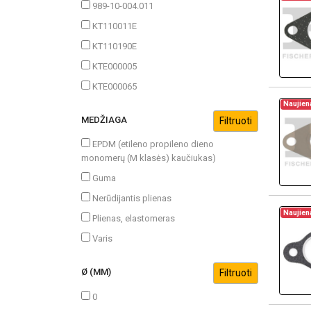
989-10-004.011
KT110011E
KT110190E
KTE000005
KTE000065
Naujien
MEDŽIAGA
EPDM (etileno propileno dieno
monomerų (M klasės) kaučiukas)
Guma
Nerūdijantis plienas
Naujien
Plienas, elastomeras
Varis
Ø (MM)
0