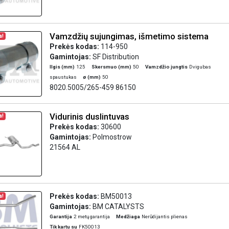
Vamzdžių sujungimas, išmetimo sistema
a!
Prekės kodas:
114-950
Gamintojas:
SF Distribution
Ilgis (mm)
125
Skersmuo (mm)
50
Vamzdžio jungtis
Dvigubas
spaustukas
ø (mm)
50
8020.5005/265-459 86150
Vidurinis duslintuvas
a!
Prekės kodas:
30600
Gamintojas:
Polmostrow
21564 AL
Prekės kodas:
BM50013
a!
Gamintojas:
BM CATALYSTS
Garantija
2 metų garantija
Medžiaga
Nerūdijantis plienas
Tik kartu su
FK50013