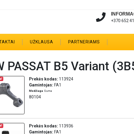
INFORMA
+370 652 4
TAKTAI
UŽKLAUSA
PARTNERIAMS
 PASSAT B5 Variant (3B5
Prekės kodas:
113924
a!
Gamintojas:
FA1
Medžiaga
Guma
80104
Prekės kodas:
113936
a!
Gamintojas:
FA1