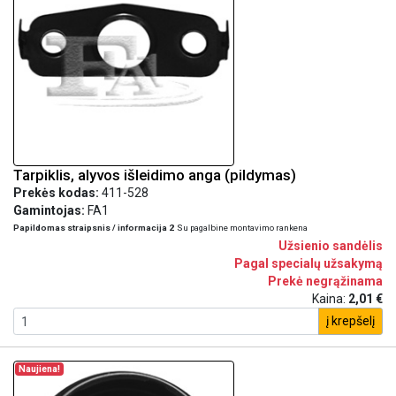
Tarpiklis, alyvos išleidimo anga (pildymas)
Prekės kodas:
411-528
Gamintojas:
FA1
Papildomas straipsnis / informacija 2
Su pagalbine montavimo rankena
Užsienio sandėlis
Pagal specialų užsakymą
Prekė negrąžinama
Kaina:
2,01 €
į krepšelį
Naujiena!