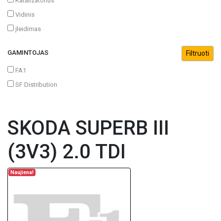
Katalizatorius
Vidinis
įleidimas
GAMINTOJAS
FA1
SF Distribution
SKODA SUPERB III
(3V3) 2.0 TDI
Naujiena!