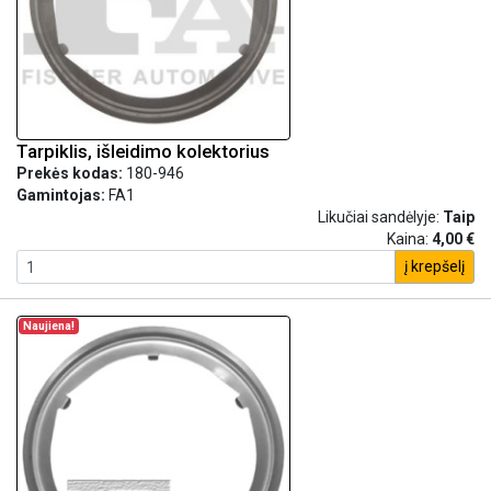
Tarpiklis, išleidimo kolektorius
Prekės kodas:
180-946
Gamintojas:
FA1
Likučiai sandėlyje:
Taip
Kaina:
4,00 €
į krepšelį
Naujiena!