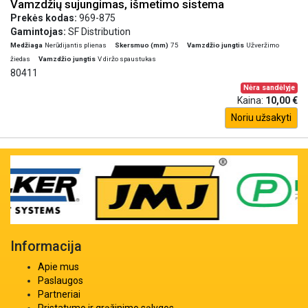
Vamzdžių sujungimas, išmetimo sistema
Prekės kodas:
969-875
Gamintojas:
SF Distribution
Medžiaga
Nerūdijantis plienas
Skersmuo (mm)
75
Vamzdžio jungtis
Užveržimo
žiedas
Vamzdžio jungtis
V diržo spaustukas
80411
Nėra sandėlyje
Kaina:
10,00 €
Noriu užsakyti
Informacija
Apie mus
Paslaugos
Partneriai