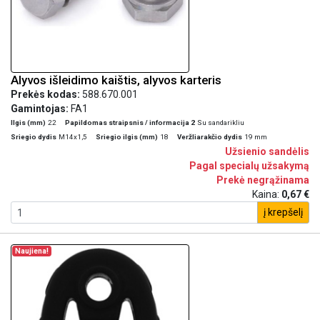
Alyvos išleidimo kaištis, alyvos karteris
Prekės kodas:
588.670.001
Gamintojas:
FA1
Ilgis (mm)
22
Papildomas straipsnis / informacija 2
Su sandarikliu
Sriegio dydis
M14x1,5
Sriegio ilgis (mm)
18
Veržliarakčio dydis
19 mm
Užsienio sandėlis
Pagal specialų užsakymą
Prekė negrąžinama
Kaina:
0,67 €
į krepšelį
Naujiena!