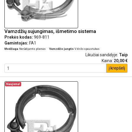
Vamzdžių sujungimas, išmetimo sistema
Prekės kodas:
969-811
Gamintojas:
FA1
Medžiaga
Nerūdijantis plienas
Vamzdžio jungtis
V diržo spaustukas
Likučiai sandėlyje:
Taip
Kaina:
20,00 €
į krepšelį
Naujiena!