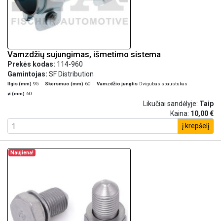
Vamzdžių sujungimas, išmetimo sistema
Prekės kodas:
114-960
Gamintojas:
SF Distribution
Ilgis (mm)
95
Skersmuo (mm)
60
Vamzdžio jungtis
Dvigubas spaustukas
ø (mm)
60
Likučiai sandėlyje:
Taip
Kaina:
10,00 €
į krepšelį
Naujiena!