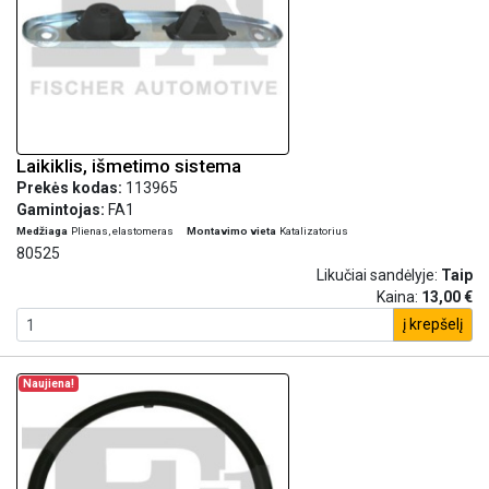
Laikiklis, išmetimo sistema
Prekės kodas:
113965
Gamintojas:
FA1
Medžiaga
Plienas, elastomeras
Montavimo vieta
Katalizatorius
80525
Likučiai sandėlyje:
Taip
Kaina:
13,00 €
į krepšelį
Naujiena!