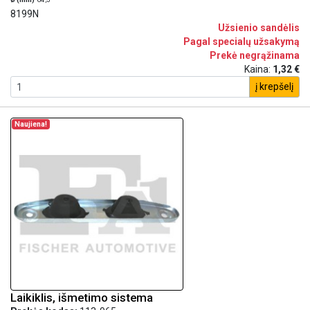
8199N
Užsienio sandėlis
Pagal specialų užsakymą
Prekė negrąžinama
Kaina:
1,32 €
į krepšelį
Naujiena!
Laikiklis, išmetimo sistema