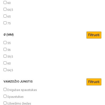
60
64,5
65
75
Ø (MM)
55
56
59,5
60
64,5
VAMZDŽIO JUNGTIS
Dvigubas spaustukas
Spaustukas
Užveržimo žiedas