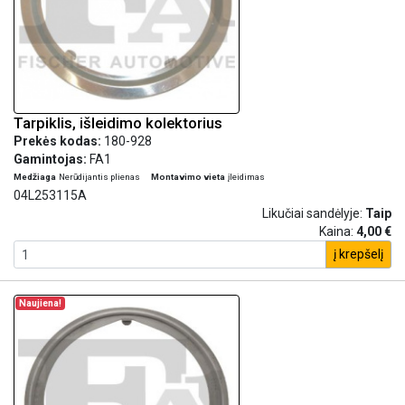
Tarpiklis, išleidimo kolektorius
Prekės kodas:
180-928
Gamintojas:
FA1
Medžiaga
Nerūdijantis plienas
Montavimo vieta
įleidimas
04L253115A
Likučiai sandėlyje:
Taip
Kaina:
4,00 €
į krepšelį
Naujiena!