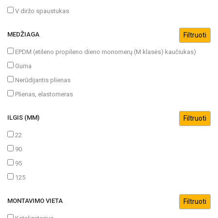
V diržo spaustukas
MEDŽIAGA
EPDM (etileno propileno dieno monomerų (M klasės) kaučiukas)
Guma
Nerūdijantis plienas
Plienas, elastomeras
ILGIS (MM)
22
90
95
125
MONTAVIMO VIETA