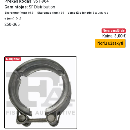
Prekės kodas:
951-964
Gamintojas:
SF Distribution
Skersmuo (mm)
64,5
Skersmuo (mm)
65
Vamzdžio jungtis
Spaustukas
ø (mm)
64,5
250-365
Nėra sandėlyje
Kaina:
3,00 €
Noriu užsakyti
Naujiena!