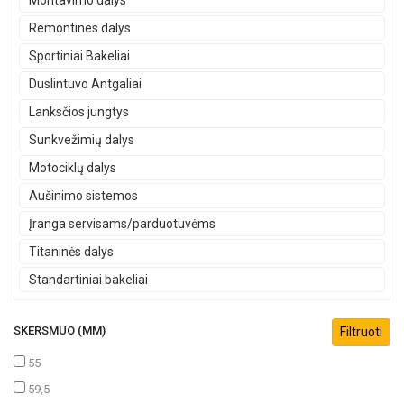
Montavimo dalys
Remontines dalys
Sportiniai Bakeliai
Duslintuvo Antgaliai
Lanksčios jungtys
Sunkvežimių dalys
Motociklų dalys
Aušinimo sistemos
Įranga servisams/parduotuvėms
Titaninės dalys
Standartiniai bakeliai
SKERSMUO (MM)
55
59,5