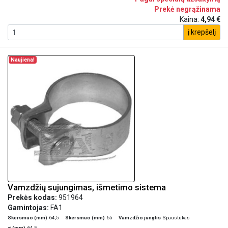
Prekė negrąžinama
Kaina:
4,94 €
į krepšelį
Naujiena!
Vamzdžių sujungimas, išmetimo sistema
Prekės kodas:
951964
Gamintojas:
FA1
Skersmuo (mm)
64,5
Skersmuo (mm)
65
Vamzdžio jungtis
Spaustukas
ø (mm)
64,5