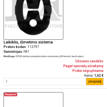
Laikiklis, išmetimo sistema
Prekės kodas:
113797
Gamintojas:
FA1
Medžiaga
EPDM (etileno propileno dieno monomerų (M klasės) kaučiukas)
Užsienio sandėlis
Pagal specialų užsakymą
Prekė negrąžinama
Kaina:
1,62 €
į krepšelį
Naujiena!