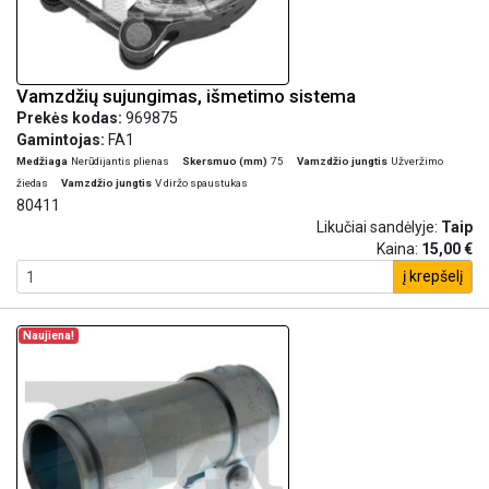
Vamzdžių sujungimas, išmetimo sistema
Prekės kodas:
969875
Gamintojas:
FA1
Medžiaga
Nerūdijantis plienas
Skersmuo (mm)
75
Vamzdžio jungtis
Užveržimo
žiedas
Vamzdžio jungtis
V diržo spaustukas
80411
Likučiai sandėlyje:
Taip
Kaina:
15,00 €
į krepšelį
Naujiena!