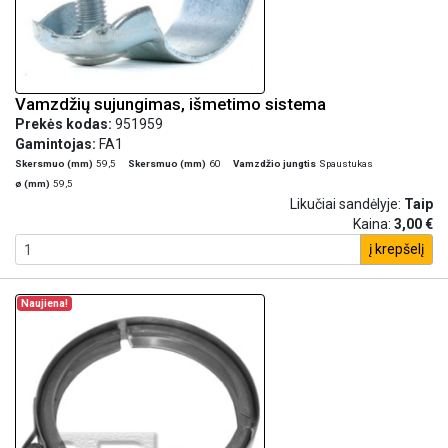
Vamzdžių sujungimas, išmetimo sistema
Prekės kodas:
951959
Gamintojas:
FA1
Skersmuo (mm)
59,5
Skersmuo (mm)
60
Vamzdžio jungtis
Spaustukas
ø (mm)
59,5
Likučiai sandėlyje:
Taip
Kaina:
3,00 €
į krepšelį
Naujiena!