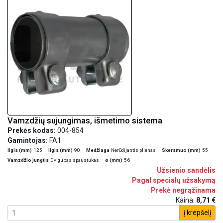
Vamzdžių sujungimas, išmetimo sistema
Prekės kodas:
004-854
Gamintojas:
FA1
Ilgis (mm)
125
Ilgis (mm)
90
Medžiaga
Nerūdijantis plienas
Skersmuo (mm)
55
Vamzdžio jungtis
Dvigubas spaustukas
ø (mm)
56
Užsienio sandėlis
Pagal specialų užsakymą
Prekė negrąžinama
Kaina:
8,71 €
į krepšelį