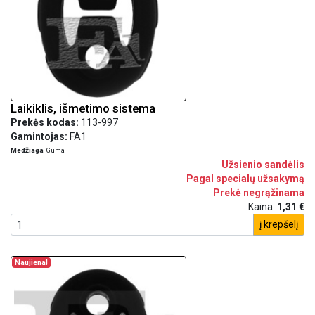
Laikiklis, išmetimo sistema
Prekės kodas:
113-997
Gamintojas:
FA1
Medžiaga
Guma
Užsienio sandėlis
Pagal specialų užsakymą
Prekė negrąžinama
Kaina:
1,31 €
į krepšelį
Naujiena!