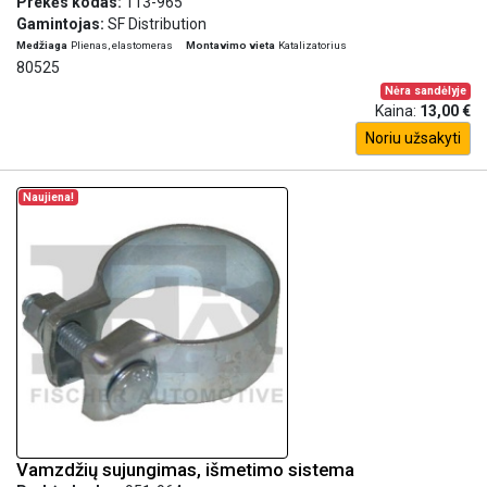
Prekės kodas:
113-965
Gamintojas:
SF Distribution
Medžiaga
Plienas, elastomeras
Montavimo vieta
Katalizatorius
80525
Nėra sandėlyje
Kaina:
13,00 €
Noriu užsakyti
Naujiena!
Vamzdžių sujungimas, išmetimo sistema