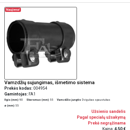
Naujiena!
Vamzdžių sujungimas, išmetimo sistema
Prekės kodas:
004954
Gamintojas:
FA1
Ilgis (mm)
90
Skersmuo (mm)
55
Vamzdžio jungtis
Dvigubas spaustukas
ø (mm)
55
Užsienio sandėlis
Pagal specialų užsakymą
Prekė negrąžinama
Kaina:
4,50 €