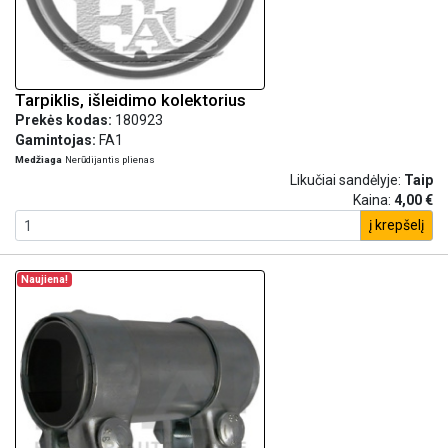
Tarpiklis, išleidimo kolektorius
Prekės kodas:
180923
Gamintojas:
FA1
Medžiaga
Nerūdijantis plienas
Likučiai sandėlyje:
Taip
Kaina:
4,00 €
į krepšelį
Naujiena!