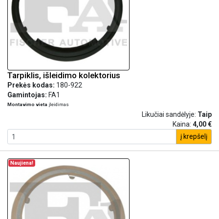
Tarpiklis, išleidimo kolektorius
Prekės kodas:
180-922
Gamintojas:
FA1
Montavimo vieta
įleidimas
Likučiai sandėlyje:
Taip
Kaina:
4,00 €
į krepšelį
Naujiena!