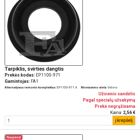
Tarpiklis, svirties dangtis
Prekės kodas:
EP1100-971
Gamintojas:
FA1
Alternatyvus remonto komplektas
EP1100-971.4
Montavimo vieta
Vidinis
Užsienio sandėlis
Pagal specialų užsakymą
Prekė negrąžinama
Kaina:
2,56 €
į krepšelį
Naujiena!