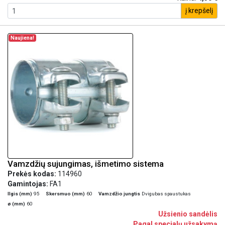
į krepšelį
Naujiena!
Vamzdžių sujungimas, išmetimo sistema
Prekės kodas:
114960
Gamintojas:
FA1
Ilgis (mm)
95
Skersmuo (mm)
60
Vamzdžio jungtis
Dvigubas spaustukas
ø (mm)
60
Užsienio sandėlis
Pagal specialų užsakymą