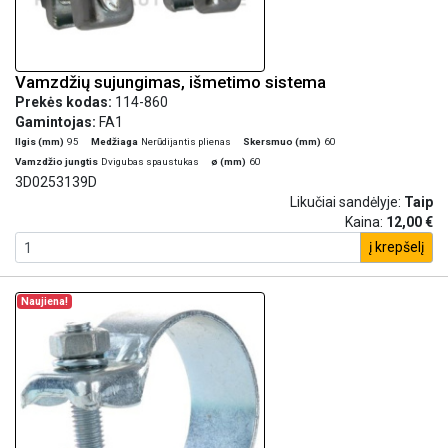
Vamzdžių sujungimas, išmetimo sistema
Prekės kodas:
114-860
Gamintojas:
FA1
Ilgis (mm)
95
Medžiaga
Nerūdijantis plienas
Skersmuo (mm)
60
Vamzdžio jungtis
Dvigubas spaustukas
ø (mm)
60
3D0253139D
Likučiai sandėlyje:
Taip
Kaina:
12,00 €
į krepšelį
Naujiena!