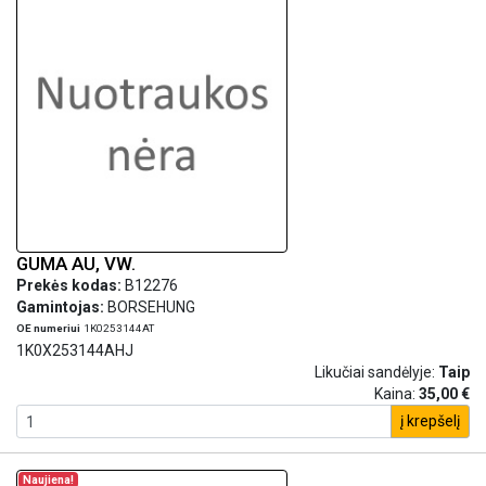
GUMA AU, VW.
Prekės kodas:
B12276
Gamintojas:
BORSEHUNG
OE numeriui
1K0253144AT
1K0X253144AHJ
Likučiai sandėlyje:
Taip
Kaina:
35,00 €
į krepšelį
Naujiena!