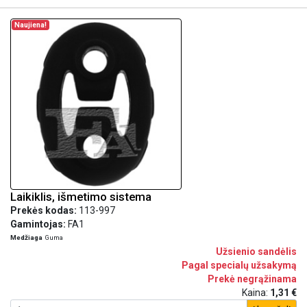
Naujiena!
Laikiklis, išmetimo sistema
Prekės kodas:
113-997
Gamintojas:
FA1
Medžiaga
Guma
Užsienio sandėlis
Pagal specialų užsakymą
Prekė negrąžinama
Kaina:
1,31 €