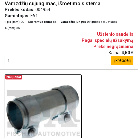
Vamzdžių sujungimas, išmetimo sistema
Prekės kodas:
004954
Gamintojas:
FA1
Ilgis (mm)
90
Skersmuo (mm)
55
Vamzdžio jungtis
Dvigubas spaustukas
ø (mm)
55
Užsienio sandėlis
Pagal specialų užsakymą
Prekė negrąžinama
Kaina:
4,50 €
į krepšelį
Naujiena!