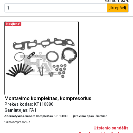
Kaina:
1,62 €
į krepšelį
Naujiena!
Montavimo komplektas, kompresorius
Prekės kodas:
KT110880
Gamintojas:
FA1
Alternatyvus remonto komplektas
KT110880E
įkrovimo tipas
Išmetimo
turbokompresorius
Užsienio sandėlis