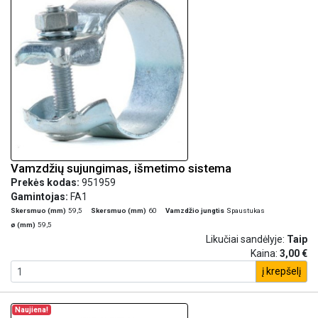
Vamzdžių sujungimas, išmetimo sistema
Prekės kodas:
951959
Gamintojas:
FA1
Skersmuo (mm)
59,5
Skersmuo (mm)
60
Vamzdžio jungtis
Spaustukas
ø (mm)
59,5
Likučiai sandėlyje:
Taip
Kaina:
3,00 €
į krepšelį
Naujiena!