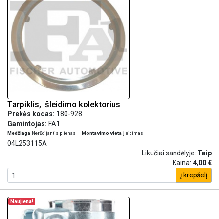
Tarpiklis, išleidimo kolektorius
Prekės kodas:
180-928
Gamintojas:
FA1
Medžiaga
Nerūdijantis plienas
Montavimo vieta
įleidimas
04L253115A
Likučiai sandėlyje:
Taip
Kaina:
4,00 €
į krepšelį
Naujiena!