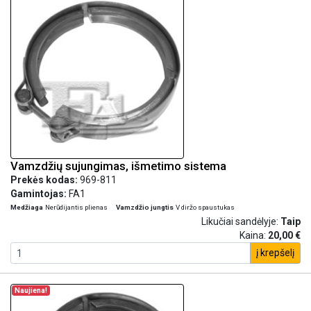
Vamzdžių sujungimas, išmetimo sistema
Prekės kodas:
969-811
Gamintojas:
FA1
Medžiaga
Nerūdijantis plienas
Vamzdžio jungtis
V diržo spaustukas
Likučiai sandėlyje:
Taip
Kaina:
20,00 €
į krepšelį
Naujiena!