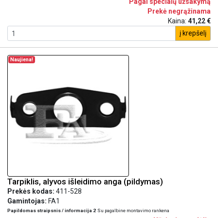
Pagal specialų užsakymą
Prekė negrąžinama
Kaina:
41,22 €
į krepšelį
Naujiena!
Tarpiklis, alyvos išleidimo anga (pildymas)
Prekės kodas:
411-528
Gamintojas:
FA1
Papildomas straipsnis / informacija 2
Su pagalbine montavimo rankena