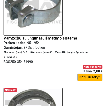
Vamzdžių sujungimas, išmetimo sistema
Prekės kodas:
951-954
Gamintojas:
SF Distribution
Skersmuo (mm)
54,5
Skersmuo (mm)
55
Vamzdžio jungtis
Spaustukas
ø (mm)
54,5
BOS250-354 81990
Nėra sandėlyje
Kaina:
2,00 €
Noriu užsakyti
Naujiena!