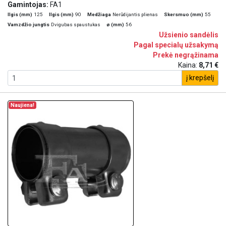
Gamintojas:
FA1
Ilgis (mm)
125
Ilgis (mm)
90
Medžiaga
Nerūdijantis plienas
Skersmuo (mm)
55
Vamzdžio jungtis
Dvigubas spaustukas
ø (mm)
56
Užsienio sandėlis
Pagal specialų užsakymą
Prekė negrąžinama
Kaina:
8,71 €
į krepšelį
Naujiena!