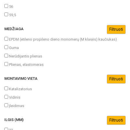
56
59,5
MEDŽIAGA
EPDM (etileno propileno dieno monomerų (M klasės) kaučiukas)
Guma
Nerūdijantis plienas
Plienas, elastomeras
MONTAVIMO VIETA
Katalizatorius
Vidinis
įleidimas
ILGIS (MM)