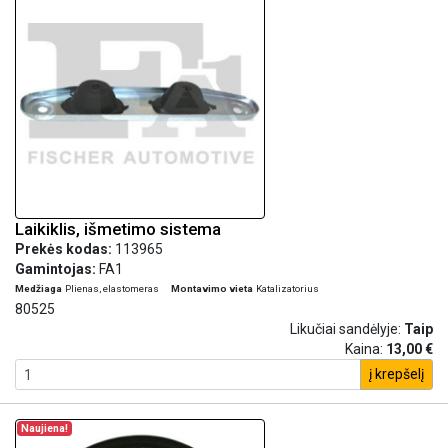
Laikiklis, išmetimo sistema
Prekės kodas:
113965
Gamintojas:
FA1
Medžiaga
Plienas, elastomeras
Montavimo vieta
Katalizatorius
80525
Likučiai sandėlyje:
Taip
Kaina:
13,00 €
į krepšelį
Naujiena!