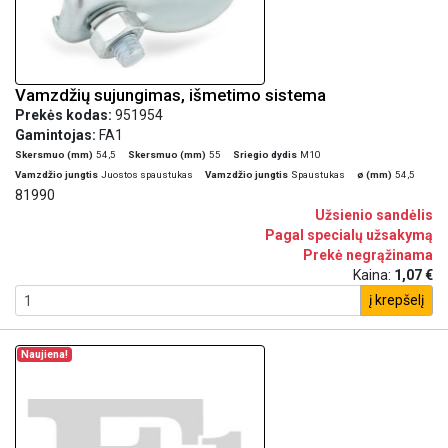
Vamzdžių sujungimas, išmetimo sistema
Prekės kodas:
951954
Gamintojas:
FA1
Skersmuo (mm)
54,5
Skersmuo (mm)
55
Sriegio dydis
M10
Vamzdžio jungtis
Juostos spaustukas
Vamzdžio jungtis
Spaustukas
ø (mm)
54,5
81990
Užsienio sandėlis
Pagal specialų užsakymą
Prekė negrąžinama
Kaina:
1,07 €
į krepšelį
Naujiena!