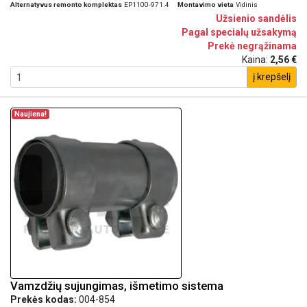
Alternatyvus remonto komplektas
EP1100-971.4
Montavimo vieta
Vidinis
Užsienio sandėlis
Pagal specialų užsakymą
Prekė negrąžinama
Kaina:
2,56 €
į krepšelį
Naujiena!
Vamzdžių sujungimas, išmetimo sistema
Prekės kodas:
004-854