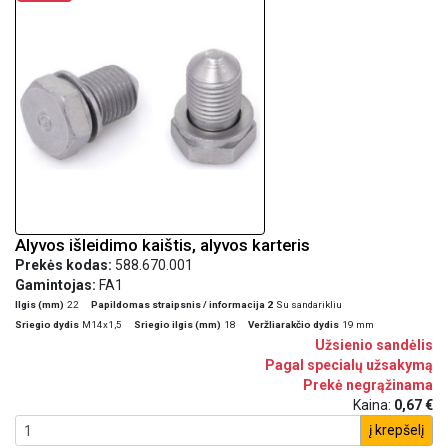
Alyvos išleidimo kaištis, alyvos karteris
Prekės kodas:
588.670.001
Gamintojas:
FA1
Ilgis (mm)
22
Papildomas straipsnis / informacija 2
Su sandarikliu
Sriegio dydis
M14x1,5
Sriegio ilgis (mm)
18
Veržliarakčio dydis
19 mm
Užsienio sandėlis
Pagal specialų užsakymą
Prekė negrąžinama
Kaina:
0,67 €
į krepšelį