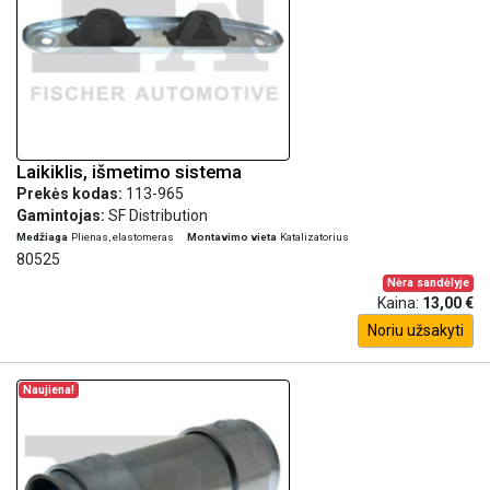
Laikiklis, išmetimo sistema
Prekės kodas:
113-965
Gamintojas:
SF Distribution
Medžiaga
Plienas, elastomeras
Montavimo vieta
Katalizatorius
80525
Nėra sandėlyje
Kaina:
13,00 €
Noriu užsakyti
Naujiena!