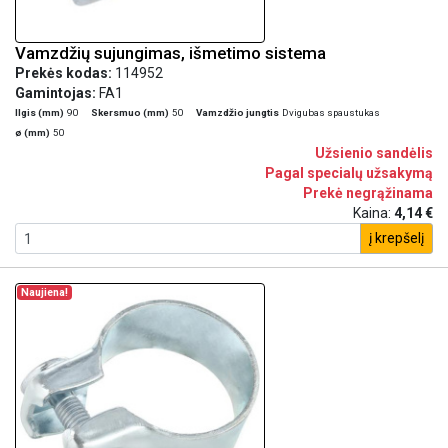
Vamzdžių sujungimas, išmetimo sistema
Prekės kodas:
114952
Gamintojas:
FA1
Ilgis (mm)
90
Skersmuo (mm)
50
Vamzdžio jungtis
Dvigubas spaustukas
ø (mm)
50
Užsienio sandėlis
Pagal specialų užsakymą
Prekė negrąžinama
Kaina:
4,14 €
į krepšelį
Naujiena!