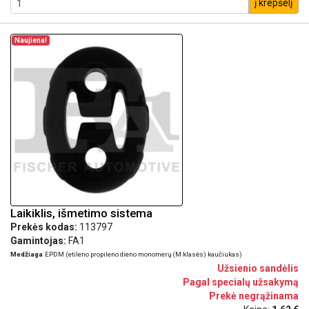
į krepšelį
Naujiena!
Laikiklis, išmetimo sistema
Prekės kodas:
113797
Gamintojas:
FA1
Medžiaga
EPDM (etileno propileno dieno monomerų (M klasės) kaučiukas)
Užsienio sandėlis
Pagal specialų užsakymą
Prekė negrąžinama