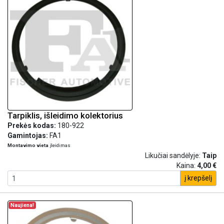
Tarpiklis, išleidimo kolektorius
Prekės kodas:
180-922
Gamintojas:
FA1
Montavimo vieta
įleidimas
Likučiai sandėlyje:
Taip
Kaina:
4,00 €
į krepšelį
Naujiena!