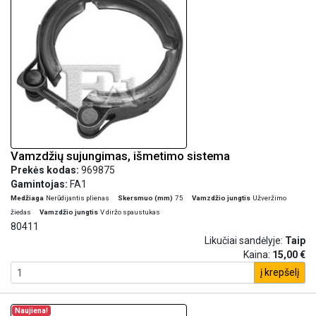
Vamzdžių sujungimas, išmetimo sistema
Prekės kodas:
969875
Gamintojas:
FA1
Medžiaga
Nerūdijantis plienas
Skersmuo (mm)
75
Vamzdžio jungtis
Užveržimo
žiedas
Vamzdžio jungtis
V diržo spaustukas
80411
Likučiai sandėlyje:
Taip
Kaina:
15,00 €
į krepšelį
Naujiena!