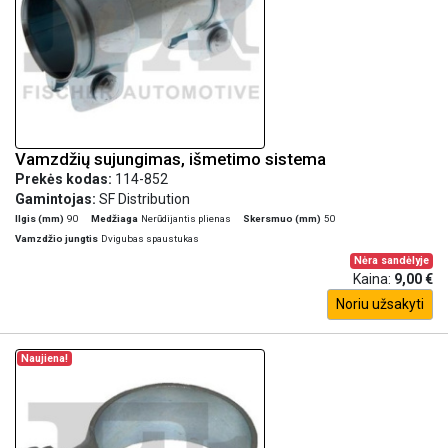
Vamzdžių sujungimas, išmetimo sistema
Prekės kodas:
114-852
Gamintojas:
SF Distribution
Ilgis (mm)
90
Medžiaga
Nerūdijantis plienas
Skersmuo (mm)
50
Vamzdžio jungtis
Dvigubas spaustukas
Nėra sandėlyje
Kaina:
9,00 €
Noriu užsakyti
Naujiena!