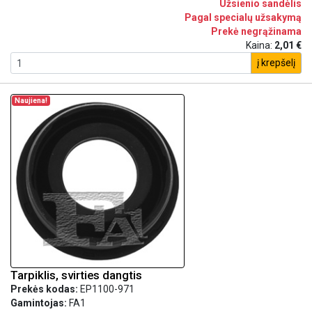
Užsienio sandėlis
Pagal specialų užsakymą
Prekė negrąžinama
Kaina:
2,01 €
į krepšelį
Naujiena!
Tarpiklis, svirties dangtis
Prekės kodas:
EP1100-971
Gamintojas:
FA1