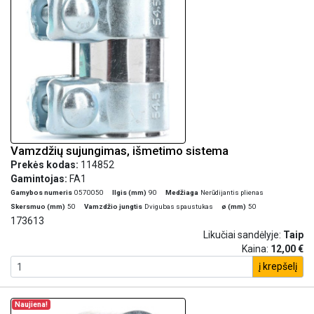
Vamzdžių sujungimas, išmetimo sistema
Prekės kodas:
114852
Gamintojas:
FA1
Gamybos numeris
0570050
Ilgis (mm)
90
Medžiaga
Nerūdijantis plienas
Skersmuo (mm)
50
Vamzdžio jungtis
Dvigubas spaustukas
ø (mm)
50
173613
Likučiai sandėlyje:
Taip
Kaina:
12,00 €
į krepšelį
Naujiena!