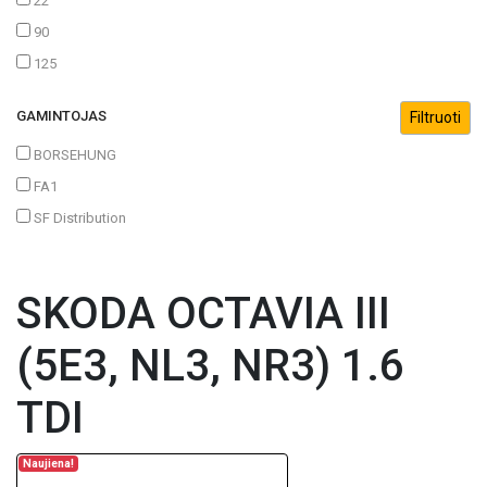
22
90
125
GAMINTOJAS
BORSEHUNG
FA1
SF Distribution
SKODA OCTAVIA III
(5E3, NL3, NR3) 1.6
TDI
Naujiena!