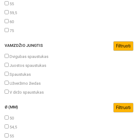
55
59,5
60
75
VAMZDŽIO JUNGTIS
Dvigubas spaustukas
Juostos spaustukas
Spaustukas
Užveržimo žiedas
V diržo spaustukas
Ø (MM)
50
54,5
55