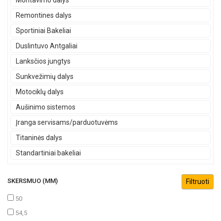
Montavimo dalys
Remontines dalys
Sportiniai Bakeliai
Duslintuvo Antgaliai
Lanksčios jungtys
Sunkvežimių dalys
Motociklų dalys
Aušinimo sistemos
Įranga servisams/parduotuvėms
Titaninės dalys
Standartiniai bakeliai
SKERSMUO (MM)
50
54,5