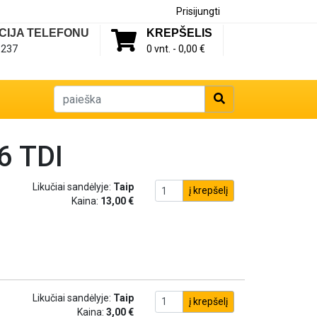
Prisijungti
CIJA TELEFONU
KREPŠELIS
1237
0 vnt. -
0,00 €
6 TDI
Likučiai sandėlyje:
Taip
į krepšelį
Kaina:
13,00 €
Likučiai sandėlyje:
Taip
į krepšelį
Kaina:
3,00 €