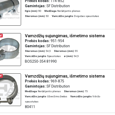
Prekės kodas:
114-852
Gamintojas:
SF Distribution
Ilgis (mm)
90
Medžiaga
Nerūdijantis plienas
Skersmuo (mm)
50
Vamzdžio jungtis
Dvigubas spaustukas
Vamzdžių sujungimas, išmetimo sistema
a!
Prekės kodas:
951-954
Gamintojas:
SF Distribution
Skersmuo (mm)
54,5
Skersmuo (mm)
55
Vamzdžio jungtis
Spaustukas
ø (mm)
54,5
BOS250-354 81990
Vamzdžių sujungimas, išmetimo sistema
a!
Prekės kodas:
969-875
Gamintojas:
SF Distribution
Medžiaga
Nerūdijantis plienas
Skersmuo (mm)
75
Vamzdžio jungtis
Užveržimo žiedas
Vamzdžio jungtis
V diržo
spaustukas
80411