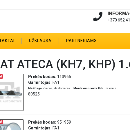
INFORMA
+370 652 4
TAKTAI
UŽKLAUSA
PARTNERIAMS
AT ATECA (KH7, KHP) 1.
Prekės kodas:
113965
a!
Gamintojas:
FA1
Medžiaga
Plienas, elastomeras
Montavimo vieta
Katalizatorius
80525
Prekės kodas:
951959
a!
Gamintojas:
FA1