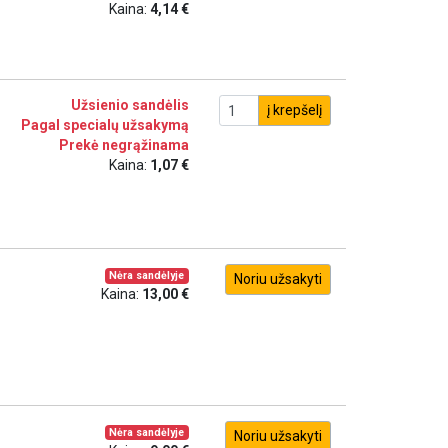
Kaina:
4,14 €
Užsienio sandėlis
į krepšelį
Pagal specialų užsakymą
Prekė negrąžinama
Kaina:
1,07 €
Nėra sandėlyje
Noriu užsakyti
Kaina:
13,00 €
Nėra sandėlyje
Noriu užsakyti