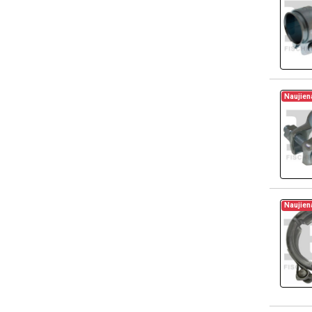
Naujien
Naujien