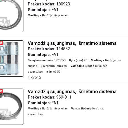
Prekės kodas:
180923
Gamintojas:
FA1
Medžiaga
Nerūdijantis plienas
Vamzdžių sujungimas, išmetimo sistema
a!
Prekės kodas:
114852
Gamintojas:
FA1
Gamybos numeris
0570050
Ilgis (mm)
90
Medžiaga
Nerūdijantis
plienas
Skersmuo (mm)
50
Vamzdžio jungtis
Dvigubas
spaustukas
ø (mm)
50
173613
Vamzdžių sujungimas, išmetimo sistema
a!
Prekės kodas:
969-811
Gamintojas:
FA1
Medžiaga
Nerūdijantis plienas
Vamzdžio jungtis
V diržo
spaustukas