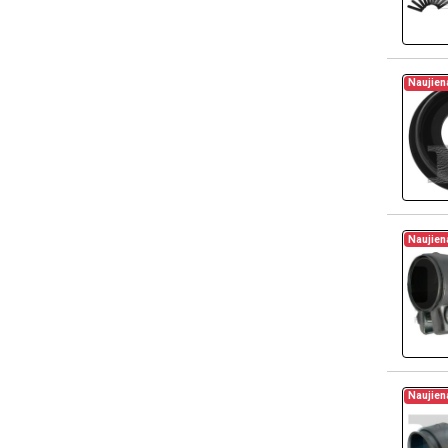
Naujien
Naujien
Naujien