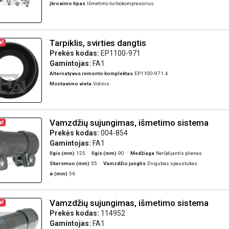
įkrovimo tipas
Išmetimo turbokompresorius
Tarpiklis, svirties dangtis
a!
Prekės kodas:
EP1100-971
Gamintojas:
FA1
Alternatyvus remonto komplektas
EP1100-971.4
Montavimo vieta
Vidinis
Vamzdžių sujungimas, išmetimo sistema
a!
Prekės kodas:
004-854
Gamintojas:
FA1
Ilgis (mm)
125
Ilgis (mm)
90
Medžiaga
Nerūdijantis plienas
Skersmuo (mm)
55
Vamzdžio jungtis
Dvigubas spaustukas
ø (mm)
56
Vamzdžių sujungimas, išmetimo sistema
a!
Prekės kodas:
114952
Gamintojas:
FA1