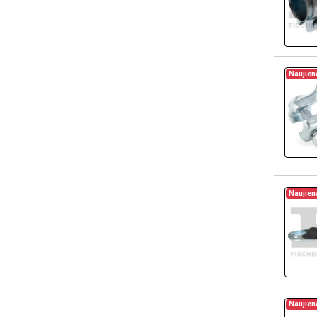
Naujien
Naujien
Naujien