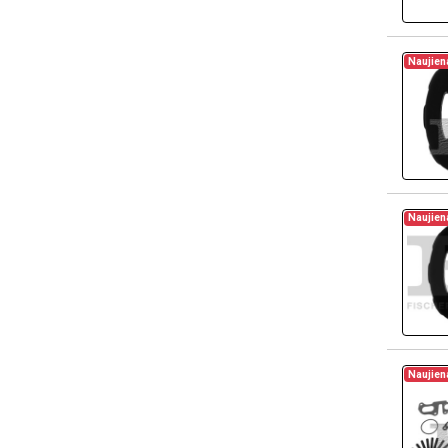
Naujien
Naujien
Naujien