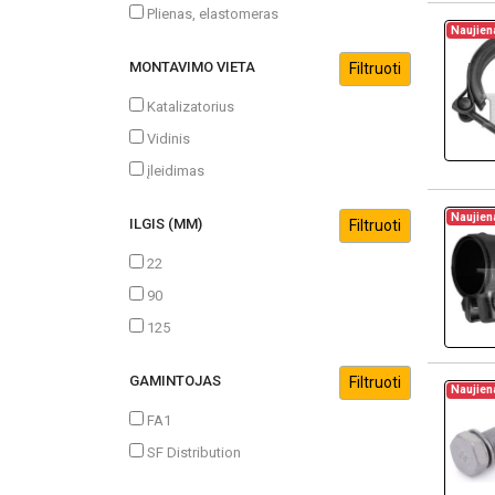
Plienas, elastomeras
Naujien
MONTAVIMO VIETA
Katalizatorius
Vidinis
įleidimas
Naujien
ILGIS (MM)
22
90
125
GAMINTOJAS
Naujien
FA1
SF Distribution