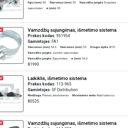
Ilgis (mm)
90
Skersmuo (mm)
50
Vamzdžio jungtis
Dvigubas
spaustukas
ø (mm)
50
Vamzdžių sujungimas, išmetimo sistema
a!
Prekės kodas:
951954
Gamintojas:
FA1
Skersmuo (mm)
54,5
Skersmuo (mm)
55
Sriegio dydis
M10
Vamzdžio jungtis
Juostos spaustukas
Vamzdžio jungtis
Spaustukas
ø (mm)
54,5
81990
Laikiklis, išmetimo sistema
a!
Prekės kodas:
113-965
Gamintojas:
SF Distribution
Medžiaga
Plienas, elastomeras
Montavimo vieta
Katalizatorius
80525
Vamzdžių sujungimas, išmetimo sistema
a!