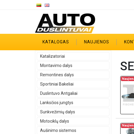
KATALOGAS
NAUJIENOS
KON
Katalizatoriai
SE
Montavimo dalys
Remontines dalys
Naujien
Sportiniai Bakeliai
Duslintuvo Antgaliai
Lanksčios jungtys
Sunkvežimių dalys
Motociklų dalys
Naujien
Aušinimo sistemos