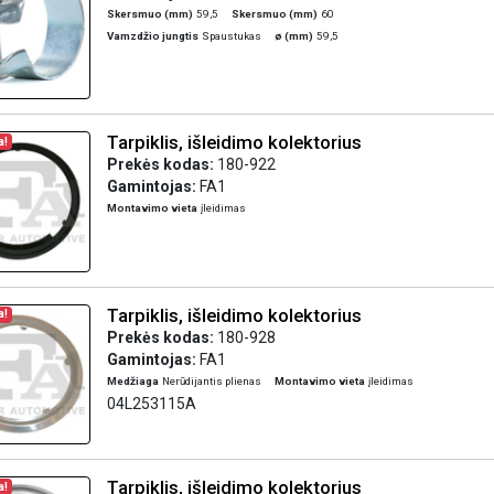
Skersmuo (mm)
59,5
Skersmuo (mm)
60
Vamzdžio jungtis
Spaustukas
ø (mm)
59,5
Tarpiklis, išleidimo kolektorius
a!
Prekės kodas:
180-922
Gamintojas:
FA1
Montavimo vieta
įleidimas
Tarpiklis, išleidimo kolektorius
a!
Prekės kodas:
180-928
Gamintojas:
FA1
Medžiaga
Nerūdijantis plienas
Montavimo vieta
įleidimas
04L253115A
Tarpiklis, išleidimo kolektorius
a!