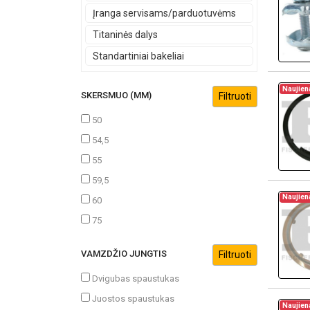
Įranga servisams/parduotuvėms
Titaninės dalys
Standartiniai bakeliai
Naujien
SKERSMUO (MM)
50
54,5
55
59,5
Naujien
60
75
VAMZDŽIO JUNGTIS
Dvigubas spaustukas
Juostos spaustukas
Naujien