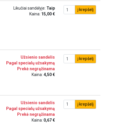
Likučiai sandėlyje:
Taip
į krepšelį
Kaina:
15,00 €
Užsienio sandėlis
į krepšelį
Pagal specialų užsakymą
Prekė negrąžinama
Kaina:
4,50 €
Užsienio sandėlis
į krepšelį
Pagal specialų užsakymą
Prekė negrąžinama
Kaina:
0,67 €