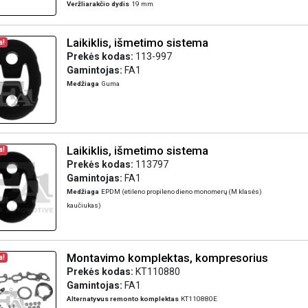
Veržliarakčio dydis
19 mm
Laikiklis, išmetimo sistema
a!
Prekės kodas:
113-997
Gamintojas:
FA1
Medžiaga
Guma
Laikiklis, išmetimo sistema
a!
Prekės kodas:
113797
Gamintojas:
FA1
Medžiaga
EPDM (etileno propileno dieno monomerų (M klasės)
kaučiukas)
Montavimo komplektas, kompresorius
a!
Prekės kodas:
KT110880
Gamintojas:
FA1
Alternatyvus remonto komplektas
KT110880E