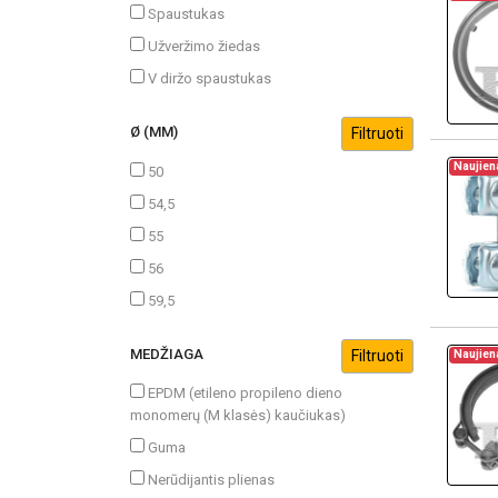
Spaustukas
Užveržimo žiedas
V diržo spaustukas
Ø (MM)
Naujien
50
54,5
55
56
59,5
MEDŽIAGA
Naujien
EPDM (etileno propileno dieno
monomerų (M klasės) kaučiukas)
Guma
Nerūdijantis plienas