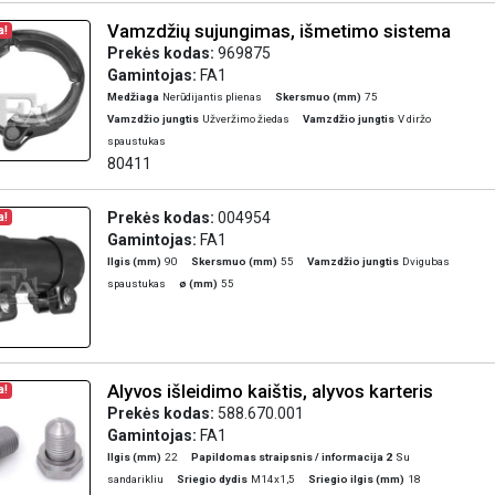
Vamzdžių sujungimas, išmetimo sistema
a!
Prekės kodas:
969875
Gamintojas:
FA1
Medžiaga
Nerūdijantis plienas
Skersmuo (mm)
75
Vamzdžio jungtis
Užveržimo žiedas
Vamzdžio jungtis
V diržo
spaustukas
80411
Prekės kodas:
004954
a!
Gamintojas:
FA1
Ilgis (mm)
90
Skersmuo (mm)
55
Vamzdžio jungtis
Dvigubas
spaustukas
ø (mm)
55
Alyvos išleidimo kaištis, alyvos karteris
a!
Prekės kodas:
588.670.001
Gamintojas:
FA1
Ilgis (mm)
22
Papildomas straipsnis / informacija 2
Su
sandarikliu
Sriegio dydis
M14x1,5
Sriegio ilgis (mm)
18