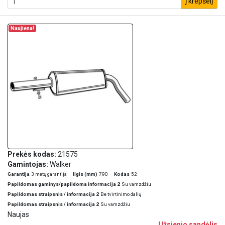
į krepšelį
Naujiena!
Prekės kodas:
21575
Gamintojas:
Walker
Garantija
3 metų garantija
Ilgis (mm)
790
Kodas
52
Papildomas gaminys/papildoma informacija 2
Su vamzdžiu
Papildomas straipsnis / informacija 2
Be tvirtinimo dalių
Papildomas straipsnis / informacija 2
Su vamzdžiu
Naujas
Užsienio sandėlis