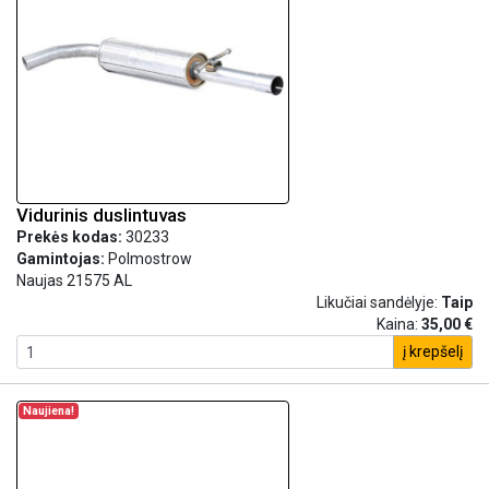
Vidurinis duslintuvas
Prekės kodas:
30233
Gamintojas:
Polmostrow
Naujas 21575 AL
Likučiai sandėlyje:
Taip
Kaina:
35,00 €
į krepšelį
Naujiena!