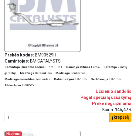
Prekės kodas:
BM90529H
Gamintojas:
BM CATALYSTS
Gamintojo išmetimo normai
Up to Euro 4
Gaminys atitinka
Euro 4
Garantija
2 metų
garantija
Medžiaga
Keramikinis
Medžiaga
Kordieritas
Medžiaga monolitas
Kordieritas
Patikros žymė
E9-103R
Sertifikacija
E9-103R
Tik kartu su
FK90529
Užsienio sandėlis
Pagal specialų užsakymą
Prekė negrąžinama
Kaina:
145,47 €
į krepšelį
Naujiena!