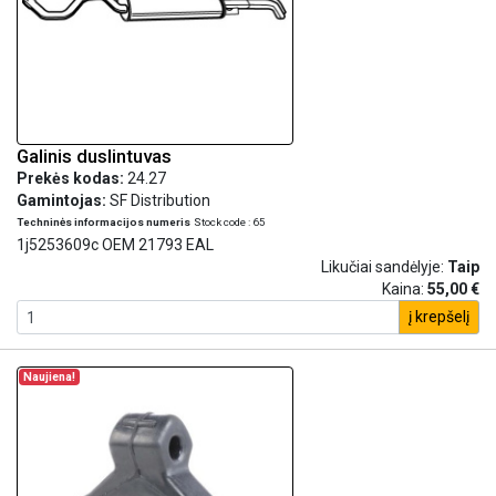
Galinis duslintuvas
Prekės kodas:
24.27
Gamintojas:
SF Distribution
Techninės informacijos numeris
Stock code : 65
1j5253609c OEM 21793 EAL
Likučiai sandėlyje:
Taip
Kaina:
55,00 €
į krepšelį
Naujiena!