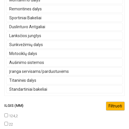
Montavimo dalys
Remontines dalys
Sportiniai Bakeliai
Duslintuvo Antgaliai
Lanksčios jungtys
Sunkvežimių dalys
Motociklų dalys
Aušinimo sistemos
Įranga servisams/parduotuvėms
Titaninės dalys
Standartiniai bakeliai
ILGIS (MM)
124,2
22