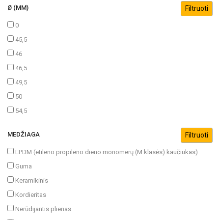
Ø (MM)
0
45,5
46
46,5
49,5
50
54,5
MEDŽIAGA
EPDM (etileno propileno dieno monomerų (M klasės) kaučiukas)
Guma
Keramikinis
Kordieritas
Nerūdijantis plienas