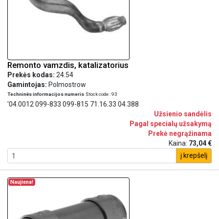
Remonto vamzdis, katalizatorius
Prekės kodas:
24.54
Gamintojas:
Polmostrow
Techninės informacijos numeris
Stock code : 93
'04.0012 099-833 099-815 71.16.33 04.388
Užsienio sandėlis
Pagal specialų užsakymą
Prekė negrąžinama
Kaina:
73,04 €
į krepšelį
Naujiena!