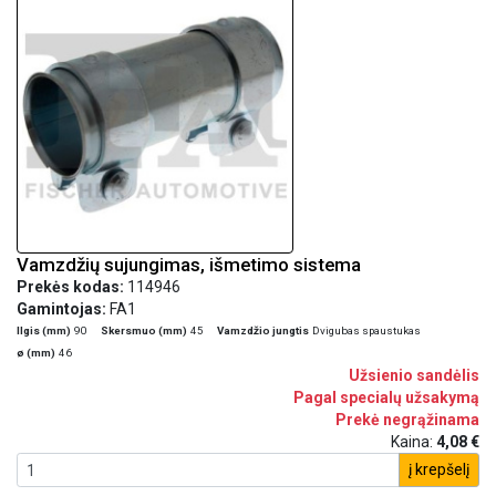
Vamzdžių sujungimas, išmetimo sistema
Prekės kodas:
114946
Gamintojas:
FA1
Ilgis (mm)
90
Skersmuo (mm)
45
Vamzdžio jungtis
Dvigubas spaustukas
ø (mm)
46
Užsienio sandėlis
Pagal specialų užsakymą
Prekė negrąžinama
Kaina:
4,08 €
į krepšelį