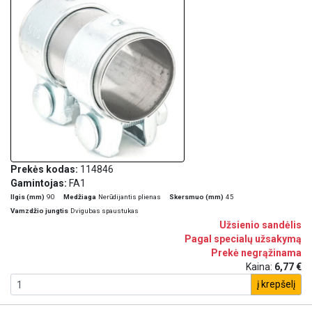
Prekės kodas:
114846
Gamintojas:
FA1
Ilgis (mm)
90
Medžiaga
Nerūdijantis plienas
Skersmuo (mm)
45
Vamzdžio jungtis
Dvigubas spaustukas
Užsienio sandėlis
Pagal specialų užsakymą
Prekė negrąžinama
Kaina:
6,77 €
į krepšelį