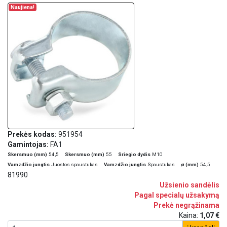
Naujiena!
Prekės kodas:
951954
Gamintojas:
FA1
Skersmuo (mm)
54,5
Skersmuo (mm)
55
Sriegio dydis
M10
Vamzdžio jungtis
Juostos spaustukas
Vamzdžio jungtis
Spaustukas
ø (mm)
54,5
81990
Užsienio sandėlis
Pagal specialų užsakymą
Prekė negrąžinama
Kaina:
1,07 €