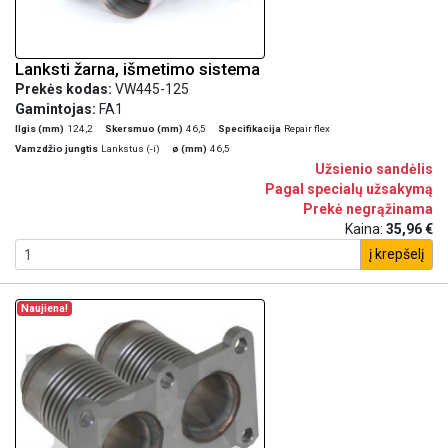
Lanksti žarna, išmetimo sistema
Prekės kodas:
VW445-125
Gamintojas:
FA1
Ilgis (mm)
124,2
Skersmuo (mm)
46,5
Specifikacija
Repair flex
Vamzdžio jungtis
Lankstus (-i)
ø (mm)
46,5
Užsienio sandėlis
Pagal specialų užsakymą
Prekė negrąžinama
Kaina:
35,96 €
į krepšelį
Naujiena!