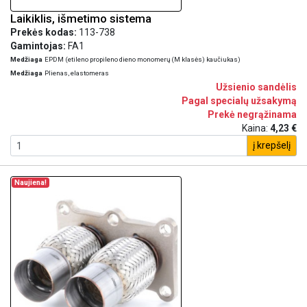
Laikiklis, išmetimo sistema
Prekės kodas:
113-738
Gamintojas:
FA1
Medžiaga
EPDM (etileno propileno dieno monomerų (M klasės) kaučiukas)
Medžiaga
Plienas, elastomeras
Užsienio sandėlis
Pagal specialų užsakymą
Prekė negrąžinama
Kaina:
4,23 €
į krepšelį
Naujiena!