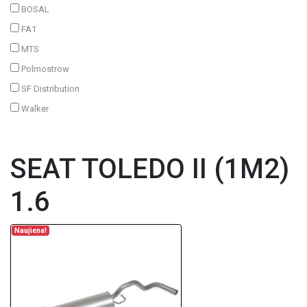
BOSAL
FA1
MTS
Polmostrow
SF Distribution
Walker
SEAT TOLEDO II (1M2)
1.6
Naujiena!