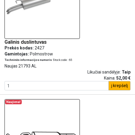
Galinis duslintuvas
Prekės kodas:
2427
Gamintojas:
Polmostrow
Techninės informacijos numeris
Stock code : 65
Naujas 21793 AL
Likučiai sandėlyje:
Taip
Kaina:
52,00 €
į krepšelį
Naujiena!