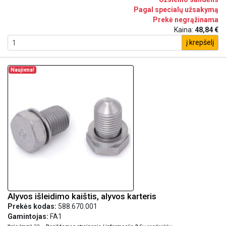
Pagal specialų užsakymą
Prekė negrąžinama
Kaina:
48,84 €
į krepšelį
Naujiena!
Alyvos išleidimo kaištis, alyvos karteris
Prekės kodas:
588.670.001
Gamintojas:
FA1