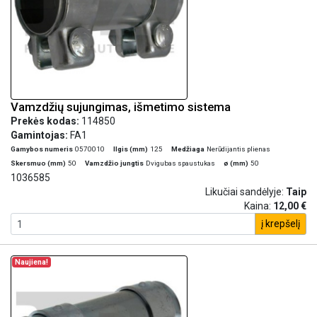
Vamzdžių sujungimas, išmetimo sistema
Prekės kodas:
114850
Gamintojas:
FA1
Gamybos numeris
0570010
Ilgis (mm)
125
Medžiaga
Nerūdijantis plienas
Skersmuo (mm)
50
Vamzdžio jungtis
Dvigubas spaustukas
ø (mm)
50
1036585
Likučiai sandėlyje:
Taip
Kaina:
12,00 €
į krepšelį
Naujiena!