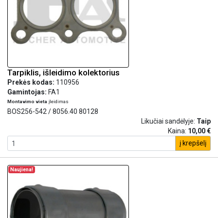
Tarpiklis, išleidimo kolektorius
Prekės kodas:
110956
Gamintojas:
FA1
Montavimo vieta
įleidimas
BOS256-542 / 8056.40 80128
Likučiai sandėlyje:
Taip
Kaina:
10,00 €
į krepšelį
Naujiena!