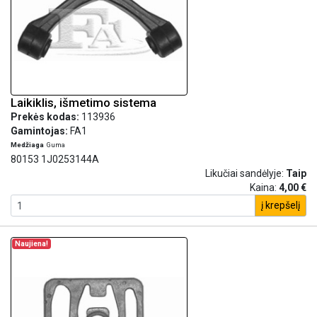
Laikiklis, išmetimo sistema
Prekės kodas:
113936
Gamintojas:
FA1
Medžiaga
Guma
80153 1J0253144A
Likučiai sandėlyje:
Taip
Kaina:
4,00 €
į krepšelį
Naujiena!