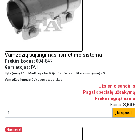
Vamzdžių sujungimas, išmetimo sistema
Prekės kodas:
004-847
Gamintojas:
FA1
Ilgis (mm)
95
Medžiaga
Nerūdijantis plienas
Skersmuo (mm)
45
Vamzdžio jungtis
Dvigubas spaustukas
Užsienio sandėlis
Pagal specialų užsakymą
Prekė negrąžinama
Kaina:
8,84 €
į krepšelį
Naujiena!