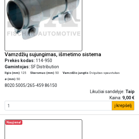
Vamzdžių sujungimas, išmetimo sistema
Prekės kodas:
114-950
Gamintojas:
SF Distribution
Ilgis (mm)
125
Skersmuo (mm)
50
Vamzdžio jungtis
Dvigubas spaustukas
ø (mm)
50
8020.5005/265-459 86150
Likučiai sandėlyje:
Taip
Kaina:
9,00 €
į krepšelį
Naujiena!