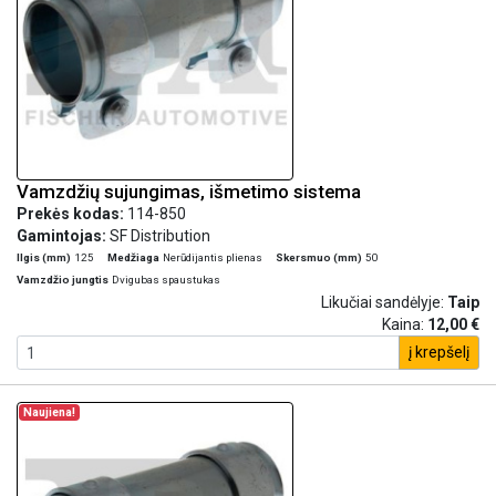
Vamzdžių sujungimas, išmetimo sistema
Prekės kodas:
114-850
Gamintojas:
SF Distribution
Ilgis (mm)
125
Medžiaga
Nerūdijantis plienas
Skersmuo (mm)
50
Vamzdžio jungtis
Dvigubas spaustukas
Likučiai sandėlyje:
Taip
Kaina:
12,00 €
į krepšelį
Naujiena!