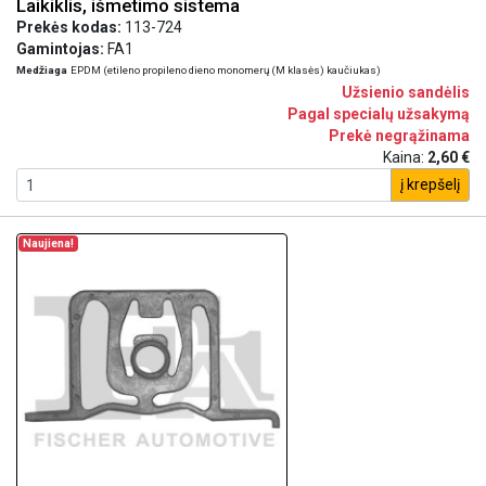
Laikiklis, išmetimo sistema
Prekės kodas:
113-724
Gamintojas:
FA1
Medžiaga
EPDM (etileno propileno dieno monomerų (M klasės) kaučiukas)
Užsienio sandėlis
Pagal specialų užsakymą
Prekė negrąžinama
Kaina:
2,60 €
į krepšelį
Naujiena!