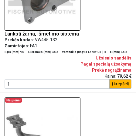
Lanksti žarna, išmetimo sistema
Prekės kodas:
VW445-132
Gamintojas:
FA1
Ilgis (mm)
95
Skersmuo (mm)
45,5
Vamzdžio jungtis
Lankstus (-i)
ø (mm)
45,5
Užsienio sandėlis
Pagal specialų užsakymą
Prekė negrąžinama
Kaina:
79,62 €
į krepšelį
Naujiena!