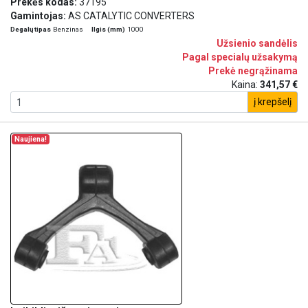
Prekės kodas:
37195
Gamintojas:
AS CATALYTIC CONVERTERS
Degalų tipas
Benzinas
Ilgis (mm)
1000
Užsienio sandėlis
Pagal specialų užsakymą
Prekė negrąžinama
Kaina:
341,57 €
į krepšelį
Naujiena!