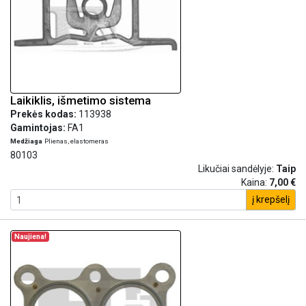
Laikiklis, išmetimo sistema
Prekės kodas:
113938
Gamintojas:
FA1
Medžiaga
Plienas, elastomeras
80103
Likučiai sandėlyje:
Taip
Kaina:
7,00 €
į krepšelį
Naujiena!