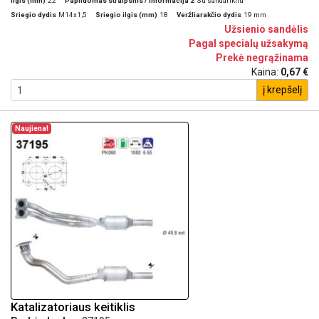
Ilgis (mm)
22
Papildomas straipsnis / informacija 2
Su sandarikliu
Sriegio dydis
M14x1,5
Sriegio ilgis (mm)
18
Veržliarakčio dydis
19 mm
Užsienio sandėlis
Pagal specialų užsakymą
Prekė negrąžinama
Kaina:
0,67 €
į krepšelį
Naujiena!
Katalizatoriaus keitiklis