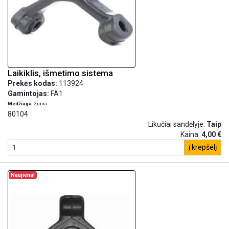
Laikiklis, išmetimo sistema
Prekės kodas:
113924
Gamintojas:
FA1
Medžiaga
Guma
80104
Likučiai sandėlyje:
Taip
Kaina:
4,00 €
į krepšelį
Naujiena!