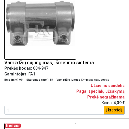
Vamzdžių sujungimas, išmetimo sistema
Prekės kodas:
004-947
Gamintojas:
FA1
Ilgis (mm)
95
Skersmuo (mm)
45
Vamzdžio jungtis
Dvigubas spaustukas
Užsienio sandėlis
Pagal specialų užsakymą
Prekė negrąžinama
Kaina:
4,39 €
į krepšelį
Naujiena!