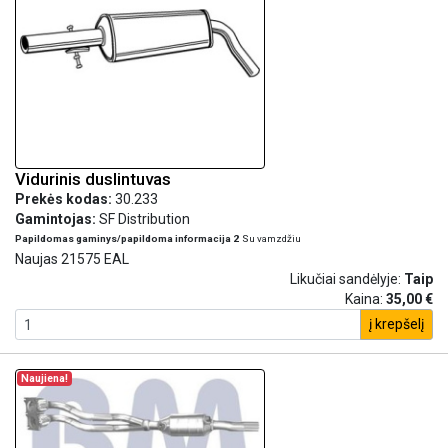
Vidurinis duslintuvas
Prekės kodas:
30.233
Gamintojas:
SF Distribution
Papildomas gaminys/papildoma informacija 2
Su vamzdžiu
Naujas 21575 EAL
Likučiai sandėlyje:
Taip
Kaina:
35,00 €
į krepšelį
Naujiena!