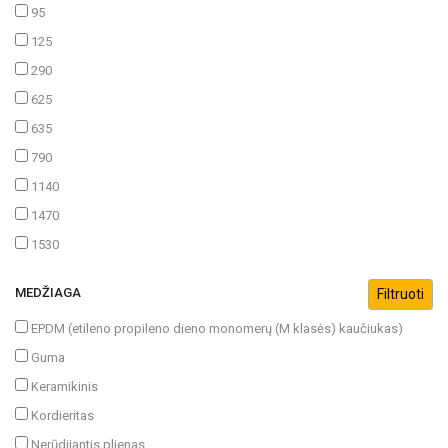
95
125
290
625
635
790
1140
1470
1530
MEDŽIAGA
EPDM (etileno propileno dieno monomerų (M klasės) kaučiukas)
Guma
Keramikinis
Kordieritas
Nerūdijantis plienas