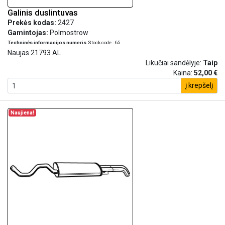
Galinis duslintuvas
Prekės kodas:
2427
Gamintojas:
Polmostrow
Techninės informacijos numeris
Stock code : 65
Naujas 21793 AL
Likučiai sandėlyje:
Taip
Kaina:
52,00 €
į krepšelį
Naujiena!