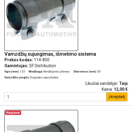
Vamzdžių sujungimas, išmetimo sistema
Prekės kodas:
114-850
Gamintojas:
SF Distribution
Ilgis (mm)
125
Medžiaga
Nerūdijantis plienas
Skersmuo (mm)
50
Vamzdžio jungtis
Dvigubas spaustukas
Likučiai sandėlyje:
Taip
Kaina:
12,00 €
į krepšelį
Naujiena!