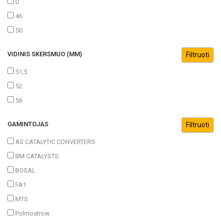
0
46
50
VIDINIS SKERSMUO (MM)
51,5
52
56
GAMINTOJAS
AS CATALYTIC CONVERTERS
BM CATALYSTS
BOSAL
FA1
MTS
Polmostrow