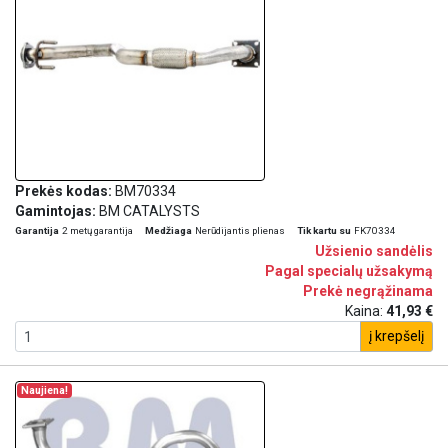
Prekės kodas:
BM70334
Gamintojas:
BM CATALYSTS
Garantija
2 metų garantija
Medžiaga
Nerūdijantis plienas
Tik kartu su
FK70334
Užsienio sandėlis
Pagal specialų užsakymą
Prekė negrąžinama
Kaina:
41,93 €
į krepšelį
Naujiena!