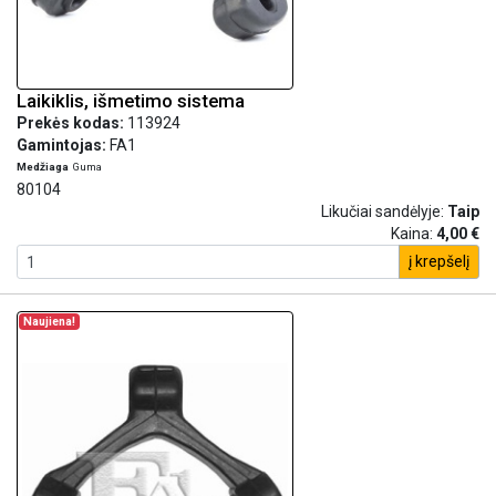
Laikiklis, išmetimo sistema
Prekės kodas:
113924
Gamintojas:
FA1
Medžiaga
Guma
80104
Likučiai sandėlyje:
Taip
Kaina:
4,00 €
į krepšelį
Naujiena!