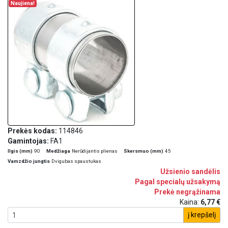
Naujiena!
Prekės kodas:
114846
Gamintojas:
FA1
Ilgis (mm)
90
Medžiaga
Nerūdijantis plienas
Skersmuo (mm)
45
Vamzdžio jungtis
Dvigubas spaustukas
Užsienio sandėlis
Pagal specialų užsakymą
Prekė negrąžinama
Kaina:
6,77 €
į krepšelį