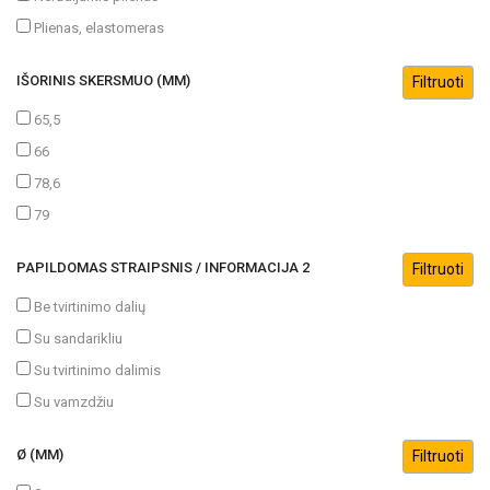
Plienas, elastomeras
IŠORINIS SKERSMUO (MM)
65,5
66
78,6
79
PAPILDOMAS STRAIPSNIS / INFORMACIJA 2
Be tvirtinimo dalių
Su sandarikliu
Su tvirtinimo dalimis
Su vamzdžiu
Ø (MM)