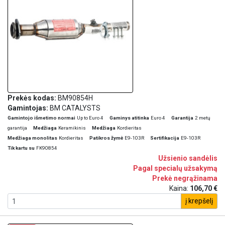
Prekės kodas:
BM90854H
Gamintojas:
BM CATALYSTS
Gamintojo išmetimo normai
Up to Euro 4
Gaminys atitinka
Euro 4
Garantija
2 metų
garantija
Medžiaga
Keramikinis
Medžiaga
Kordieritas
Medžiaga monolitas
Kordieritas
Patikros žymė
E9-103R
Sertifikacija
E9-103R
Tik kartu su
FK90854
Užsienio sandėlis
Pagal specialų užsakymą
Prekė negrąžinama
Kaina:
106,70 €
į krepšelį