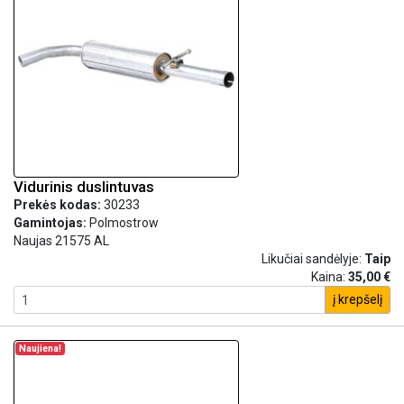
Vidurinis duslintuvas
Prekės kodas:
30233
Gamintojas:
Polmostrow
Naujas 21575 AL
Likučiai sandėlyje:
Taip
Kaina:
35,00 €
į krepšelį
Naujiena!