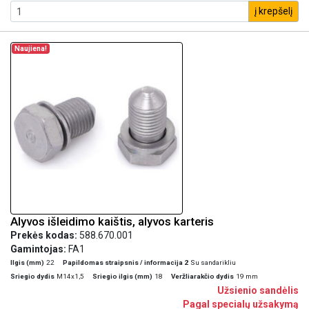
į krepšelį
Naujiena!
Alyvos išleidimo kaištis, alyvos karteris
Prekės kodas:
588.670.001
Gamintojas:
FA1
Ilgis (mm)
22
Papildomas straipsnis / informacija 2
Su sandarikliu
Sriegio dydis
M14x1,5
Sriegio ilgis (mm)
18
Veržliarakčio dydis
19 mm
Užsienio sandėlis
Pagal specialų užsakymą