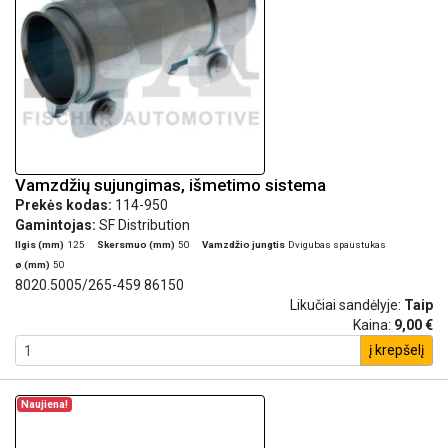
Vamzdžių sujungimas, išmetimo sistema
Prekės kodas:
114-950
Gamintojas:
SF Distribution
Ilgis (mm)
125
Skersmuo (mm)
50
Vamzdžio jungtis
Dvigubas spaustukas
ø (mm)
50
8020.5005/265-459 86150
Likučiai sandėlyje:
Taip
Kaina:
9,00 €
į krepšelį
Naujiena!