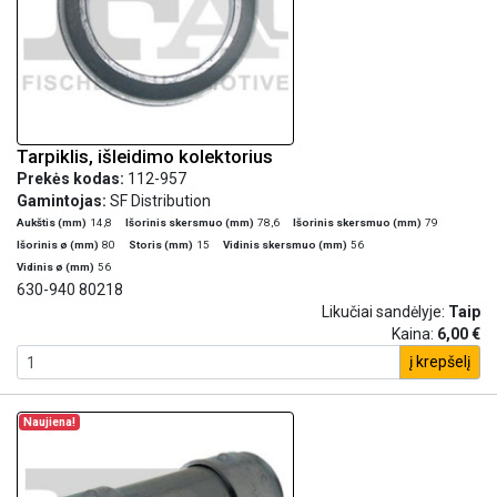
Tarpiklis, išleidimo kolektorius
Prekės kodas:
112-957
Gamintojas:
SF Distribution
Aukštis (mm)
14,8
Išorinis skersmuo (mm)
78,6
Išorinis skersmuo (mm)
79
Išorinis ø (mm)
80
Storis (mm)
15
Vidinis skersmuo (mm)
56
Vidinis ø (mm)
56
630-940 80218
Likučiai sandėlyje:
Taip
Kaina:
6,00 €
į krepšelį
Naujiena!