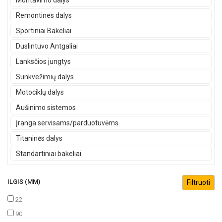
Montavimo dalys
Remontines dalys
Sportiniai Bakeliai
Duslintuvo Antgaliai
Lanksčios jungtys
Sunkvežimių dalys
Motociklų dalys
Aušinimo sistemos
Įranga servisams/parduotuvėms
Titaninės dalys
Standartiniai bakeliai
ILGIS (MM)
22
90