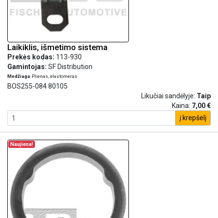
Laikiklis, išmetimo sistema
Prekės kodas:
113-930
Gamintojas:
SF Distribution
Medžiaga
Plienas, elastomeras
BOS255-084 80105
Likučiai sandėlyje:
Taip
Kaina:
7,00 €
į krepšelį
Naujiena!