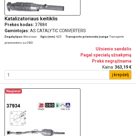
Katalizatoriaus keitiklis
Prekės kodas:
37884
Gamintojas:
AS CATALYTIC CONVERTERS
Degalų tipas
Benzinas
Ilgis (mm)
625
Transporto priemonės įranga
Transporto
priemonėms su OBD
Užsienio sandėlis
Pagal specialų užsakymą
Prekė negrąžinama
Kaina:
363,19 €
į krepšelį
Naujiena!