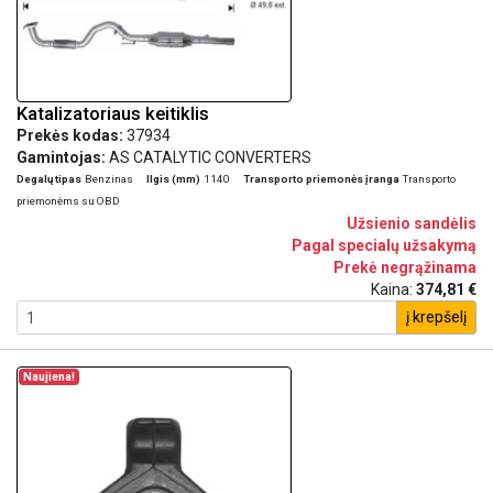
Katalizatoriaus keitiklis
Prekės kodas:
37934
Gamintojas:
AS CATALYTIC CONVERTERS
Degalų tipas
Benzinas
Ilgis (mm)
1140
Transporto priemonės įranga
Transporto
priemonėms su OBD
Užsienio sandėlis
Pagal specialų užsakymą
Prekė negrąžinama
Kaina:
374,81 €
į krepšelį
Naujiena!