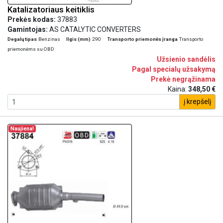
Katalizatoriaus keitiklis
Prekės kodas:
37883
Gamintojas:
AS CATALYTIC CONVERTERS
Degalų tipas
Benzinas
Ilgis (mm)
290
Transporto priemonės įranga
Transporto
priemonėms su OBD
Užsienio sandėlis
Pagal specialų užsakymą
Prekė negrąžinama
Kaina:
348,50 €
į krepšelį
Naujiena!