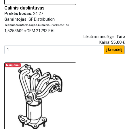
Galinis duslintuvas
Prekės kodas:
24.27
Gamintojas:
SF Distribution
Techninės informacijos numeris
Stock code : 65
1j5253609c OEM 21793 EAL
Likučiai sandėlyje:
Taip
Kaina:
55,00 €
į krepšelį
Naujiena!