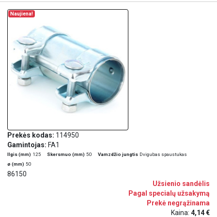
Naujiena!
Prekės kodas:
114950
Gamintojas:
FA1
Ilgis (mm)
125
Skersmuo (mm)
50
Vamzdžio jungtis
Dvigubas spaustukas
ø (mm)
50
86150
Užsienio sandėlis
Pagal specialų užsakymą
Prekė negrąžinama
Kaina:
4,14 €