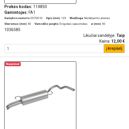
Prekės kodas:
114850
Gamintojas:
FA1
Gamybos numeris
0570010
Ilgis (mm)
125
Medžiaga
Nerūdijantis plienas
Skersmuo (mm)
50
Vamzdžio jungtis
Dvigubas spaustukas
ø (mm)
50
1036585
Likučiai sandėlyje:
Taip
Kaina:
12,00 €
į krepšelį
Naujiena!