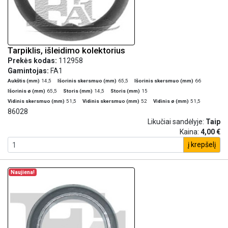
Tarpiklis, išleidimo kolektorius
Prekės kodas:
112958
Gamintojas:
FA1
Aukštis (mm)
14,5
Išorinis skersmuo (mm)
65,5
Išorinis skersmuo (mm)
66
Išorinis ø (mm)
65,5
Storis (mm)
14,5
Storis (mm)
15
Vidinis skersmuo (mm)
51,5
Vidinis skersmuo (mm)
52
Vidinis ø (mm)
51,5
86028
Likučiai sandėlyje:
Taip
Kaina:
4,00 €
į krepšelį
Naujiena!