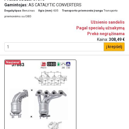
Gamintojas:
AS CATALYTIC CONVERTERS
Degalų tipas
Benzinas
Ilgis (mm)
635
Transporto priemonės įranga
Transporto
priemonėms su OBD
Užsienio sandėlis
Pagal specialų užsakymą
Prekė negrąžinama
Kaina:
308,49 €
į krepšelį
Naujiena!