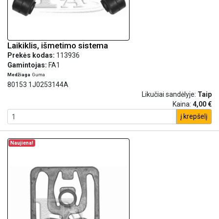
Laikiklis, išmetimo sistema
Prekės kodas:
113936
Gamintojas:
FA1
Medžiaga
Guma
80153 1J0253144A
Likučiai sandėlyje:
Taip
Kaina:
4,00 €
į krepšelį
Naujiena!