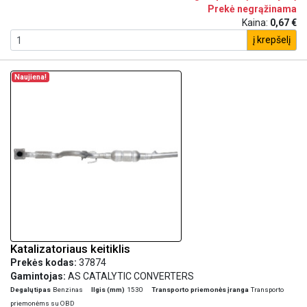
Prekė negrąžinama
Kaina:
0,67 €
į krepšelį
Naujiena!
Katalizatoriaus keitiklis
Prekės kodas:
37874
Gamintojas:
AS CATALYTIC CONVERTERS
Degalų tipas
Benzinas
Ilgis (mm)
1530
Transporto priemonės įranga
Transporto
priemonėms su OBD