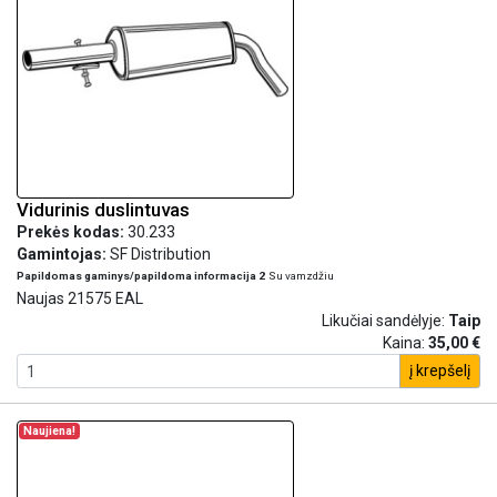
Vidurinis duslintuvas
Prekės kodas:
30.233
Gamintojas:
SF Distribution
Papildomas gaminys/papildoma informacija 2
Su vamzdžiu
Naujas 21575 EAL
Likučiai sandėlyje:
Taip
Kaina:
35,00 €
į krepšelį
Naujiena!