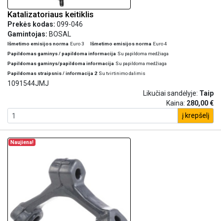
Katalizatoriaus keitiklis
Prekės kodas:
099-046
Gamintojas:
BOSAL
Išmetimo emisijos norma
Euro 3
Išmetimo emisijos norma
Euro 4
Papildomas gaminys / papildoma informacija
Su papildoma medžiaga
Papildomas gaminys/papildoma informacija
Su papildoma medžiaga
Papildomas straipsnis / informacija 2
Su tvirtinimo dalimis
1091544JMJ
Likučiai sandėlyje:
Taip
Kaina:
280,00 €
į krepšelį
Naujiena!