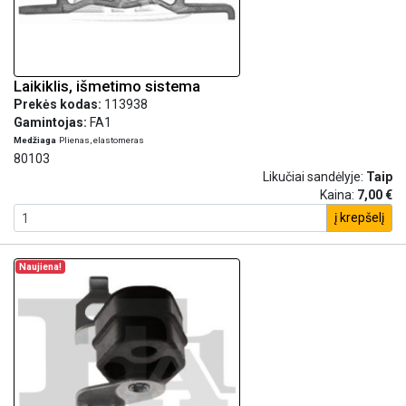
Laikiklis, išmetimo sistema
Prekės kodas:
113938
Gamintojas:
FA1
Medžiaga
Plienas, elastomeras
80103
Likučiai sandėlyje:
Taip
Kaina:
7,00 €
į krepšelį
Naujiena!