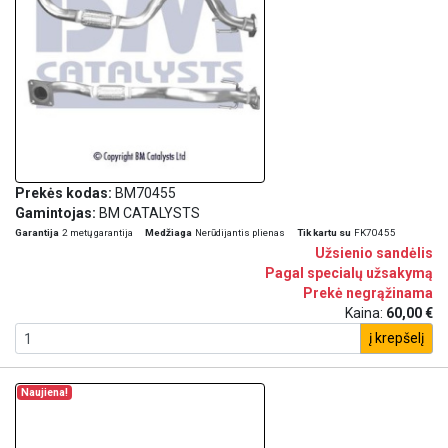
Prekės kodas:
BM70455
Gamintojas:
BM CATALYSTS
Garantija
2 metų garantija
Medžiaga
Nerūdijantis plienas
Tik kartu su
FK70455
Užsienio sandėlis
Pagal specialų užsakymą
Prekė negrąžinama
Kaina:
60,00 €
į krepšelį
Naujiena!