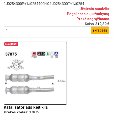
1J0254300P+1J0254400HX 1J0254300T+1J0254
Užsienio sandėlis
Pagal specialų užsakymą
Prekė negrąžinama
Kaina:
319,39 €
į krepšelį
Naujiena!
Katalizatoriaus keitiklis
Prekės kodas:
37875