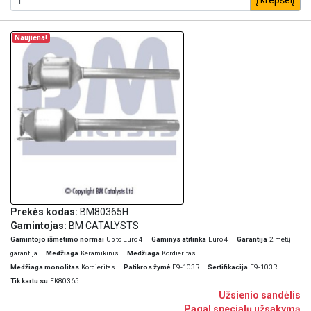
į krepšelį
Naujiena!
Prekės kodas:
BM80365H
Gamintojas:
BM CATALYSTS
Gamintojo išmetimo normai
Up to Euro 4
Gaminys atitinka
Euro 4
Garantija
2 metų
garantija
Medžiaga
Keramikinis
Medžiaga
Kordieritas
Medžiaga monolitas
Kordieritas
Patikros žymė
E9-103R
Sertifikacija
E9-103R
Tik kartu su
FK80365
Užsienio sandėlis
Pagal specialų užsakymą