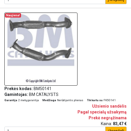
Naujiena!
Prekės kodas:
BM50141
Gamintojas:
BM CATALYSTS
Garantija
2 metų garantija
Medžiaga
Nerūdijantis plienas
Tik kartu su
FK50141
Užsienio sandėlis
Pagal specialų užsakymą
Prekė negrąžinama
Kaina:
83,47 €