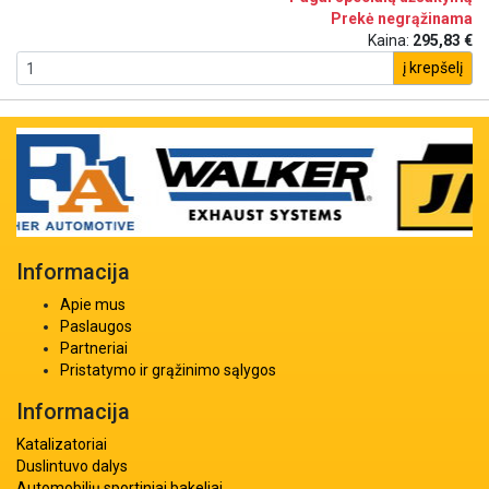
Prekė negrąžinama
Kaina:
295,83 €
į krepšelį
Informacija
Apie mus
Paslaugos
Partneriai
Pristatymo ir grąžinimo sąlygos
Informacija
Katalizatoriai
Duslintuvo dalys
Automobilių sportiniai bakeliai