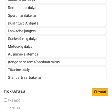
Montavimo dalys
Remontines dalys
Sportiniai Bakeliai
Duslintuvo Antgaliai
Lanksčios jungtys
Sunkvežimių dalys
Motociklų dalys
Aušinimo sistemos
Įranga servisams/parduotuvėms
Titaninės dalys
Standartiniai bakeliai
TIK KARTU SU
FK11099
FK50141