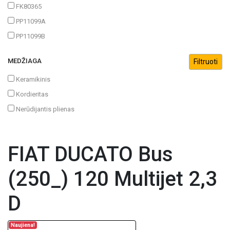
FK80365
PP11099A
PP11099B
MEDŽIAGA
Keramikinis
Kordieritas
Nerūdijantis plienas
FIAT DUCATO Bus
(250_) 120 Multijet 2,3
D
Naujiena!