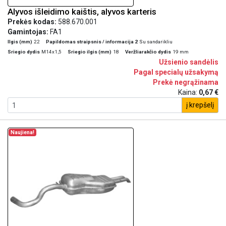
Alyvos išleidimo kaištis, alyvos karteris
Prekės kodas:
588.670.001
Gamintojas:
FA1
Ilgis (mm)
22
Papildomas straipsnis / informacija 2
Su sandarikliu
Sriegio dydis
M14x1,5
Sriegio ilgis (mm)
18
Veržliarakčio dydis
19 mm
Užsienio sandėlis
Pagal specialų užsakymą
Prekė negrąžinama
Kaina:
0,67 €
į krepšelį
Naujiena!