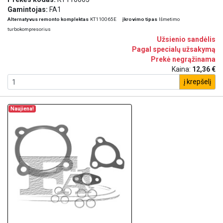
Gamintojas:
FA1
Alternatyvus remonto komplektas
KT110065E
įkrovimo tipas
Išmetimo
turbokompresorius
Užsienio sandėlis
Pagal specialų užsakymą
Prekė negrąžinama
Kaina:
12,36 €
į krepšelį
Naujiena!