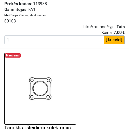
Prekės kodas:
113938
Gamintojas:
FA1
Medžiaga
Plienas, elastomeras
80103
Likučiai sandėlyje:
Taip
Kaina:
7,00 €
į krepšelį
Naujiena!
Tarpiklis, išleidimo kolektorius