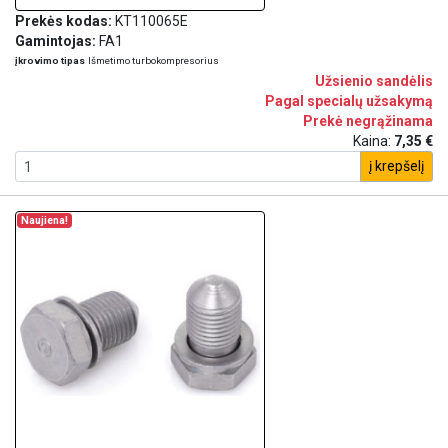
Prekės kodas:
KT110065E
Gamintojas:
FA1
įkrovimo tipas
Išmetimo turbokompresorius
Užsienio sandėlis
Pagal specialų užsakymą
Prekė negrąžinama
Kaina:
7,35 €
į krepšelį
Naujiena!