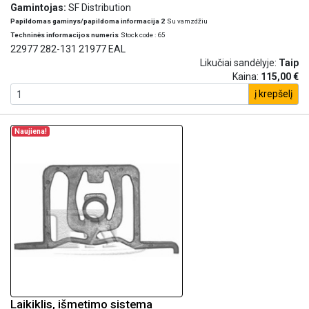
Gamintojas:
SF Distribution
Papildomas gaminys/papildoma informacija 2
Su vamzdžiu
Techninės informacijos numeris
Stock code : 65
22977 282-131 21977 EAL
Likučiai sandėlyje:
Taip
Kaina:
115,00 €
į krepšelį
Naujiena!
Laikiklis, išmetimo sistema