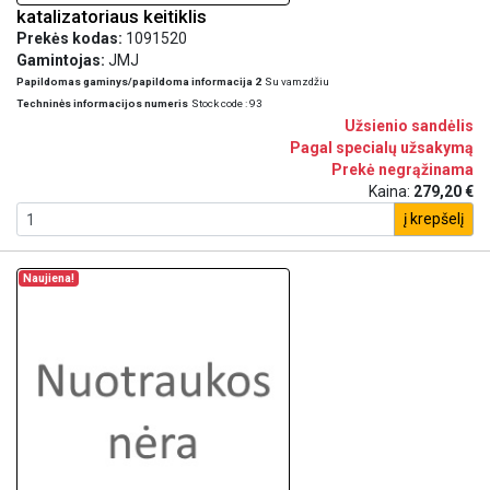
katalizatoriaus keitiklis
Prekės kodas:
1091520
Gamintojas:
JMJ
Papildomas gaminys/papildoma informacija 2
Su vamzdžiu
Techninės informacijos numeris
Stock code : 93
Užsienio sandėlis
Pagal specialų užsakymą
Prekė negrąžinama
Kaina:
279,20 €
į krepšelį
Naujiena!