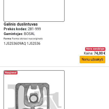
Galinis duslintuvas
Prekės kodas:
281-999
Gamintojas:
BOSAL
Forma
Forma skiriasi nuo originalo
1J5253609AQ 1J52536
Nėra sandėlyje
Kaina:
74,00 €
Noriu užsakyti
Naujiena!