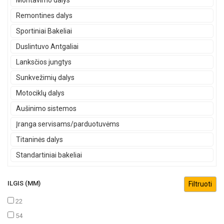
Montavimo dalys
Remontines dalys
Sportiniai Bakeliai
Duslintuvo Antgaliai
Lanksčios jungtys
Sunkvežimių dalys
Motociklų dalys
Aušinimo sistemos
Įranga servisams/parduotuvėms
Titaninės dalys
Standartiniai bakeliai
ILGIS (MM)
22
54