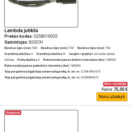
Lambda jutiklis
Prekės kodas:
0258010032
Gamintojas:
BOSCH
Bendras ilgis (mm)
560
Bendras ilgis (mm)
750
Bendras ilgis (mm)
760
Grandinių skaičius
4
Grandinių skaičius
8
Jungtis / gnybtas
Jei reikia, taikyti
kištuką
Polių skaičius
4
Rekomenduojamas keitimo intervalas (km)
160000
Rekomenduojamas pakeitimo intervalas (km)
160000
Taip pat galima įsigyti kaip universalią prekę, žr. art. nr.
0 258 986 615
Taip pat galima įsigyti kaip universalią prekę, žr. art. nr.
0258986615
Nėra sandėlyje
Kaina:
75,00 €
Noriu užsakyti
Naujiena!