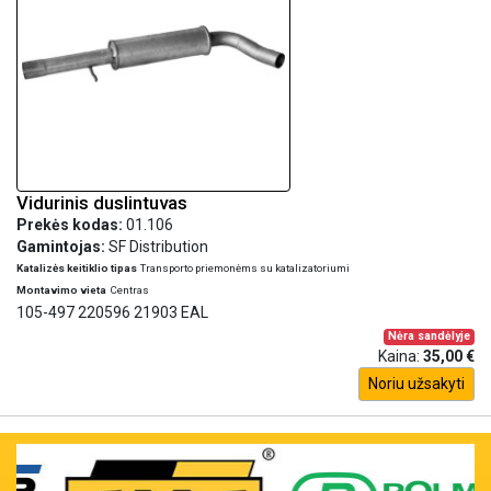
Vidurinis duslintuvas
Prekės kodas:
01.106
Gamintojas:
SF Distribution
Katalizės keitiklio tipas
Transporto priemonėms su katalizatoriumi
Montavimo vieta
Centras
105-497 220596 21903 EAL
Nėra sandėlyje
Kaina:
35,00 €
Noriu užsakyti