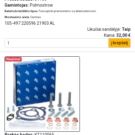
Gamintojas:
Polmostrow
Katalizės keitiklio tipas
Transporto priemonėms su katalizatoriumi
Montavimo vieta
Centras
105-497 220596 21903 AL
Likučiai sandėlyje:
Taip
Kaina:
32,00 €
į krepšelį
Naujiena!
Prekės kodas:
KT110065