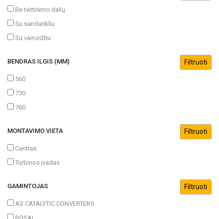
Be tvirtinimo dalių
Su sandarikliu
Su vamzdžiu
BENDRAS ILGIS (MM)
560
750
760
MONTAVIMO VIETA
Centras
Turbinos įvadas
GAMINTOJAS
AS CATALYTIC CONVERTERS
BOSAL