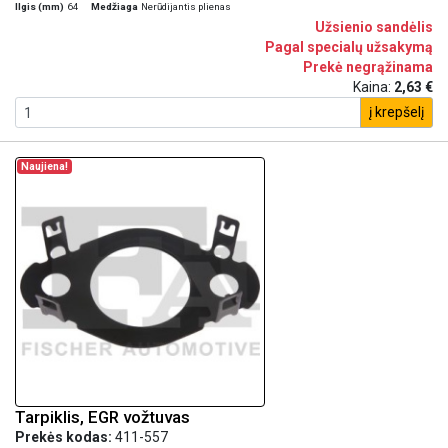
Ilgis (mm)
64
Medžiaga
Nerūdijantis plienas
Užsienio sandėlis
Pagal specialų užsakymą
Prekė negrąžinama
Kaina:
2,63 €
į krepšelį
Naujiena!
Tarpiklis, EGR vožtuvas
Prekės kodas:
411-557