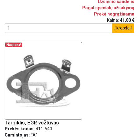
Užsienio sandėlis
Pagal specialų užsakymą
Prekė negrąžinama
Kaina:
41,80 €
į krepšelį
Naujiena!
Tarpiklis, EGR vožtuvas
Prekės kodas:
411-540
Gamintojas:
FA1