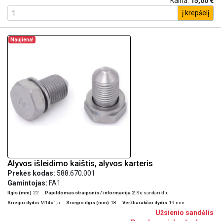
Kaina:
15,00 €
į krepšelį
Naujiena!
Alyvos išleidimo kaištis, alyvos karteris
Prekės kodas:
588.670.001
Gamintojas:
FA1
Ilgis (mm)
22
Papildomas straipsnis / informacija 2
Su sandarikliu
Sriegio dydis
M14x1,5
Sriegio ilgis (mm)
18
Veržliarakčio dydis
19 mm
Užsienio sandėlis