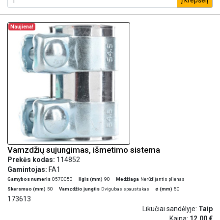
į krepšelį
Naujiena!
Vamzdžių sujungimas, išmetimo sistema
Prekės kodas:
114852
Gamintojas:
FA1
Gamybos numeris
0570050
Ilgis (mm)
90
Medžiaga
Nerūdijantis plienas
Skersmuo (mm)
50
Vamzdžio jungtis
Dvigubas spaustukas
ø (mm)
50
173613
Likučiai sandėlyje:
Taip
Kaina:
12,00 €