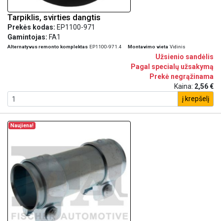
Tarpiklis, svirties dangtis
Prekės kodas:
EP1100-971
Gamintojas:
FA1
Alternatyvus remonto komplektas
EP1100-971.4
Montavimo vieta
Vidinis
Užsienio sandėlis
Pagal specialų užsakymą
Prekė negrąžinama
Kaina:
2,56 €
į krepšelį
Naujiena!