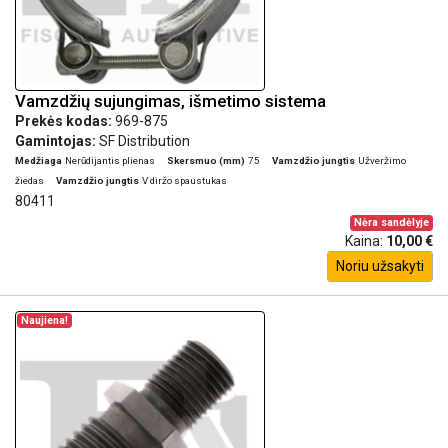
Vamzdžių sujungimas, išmetimo sistema
Prekės kodas:
969-875
Gamintojas:
SF Distribution
Medžiaga
Nerūdijantis plienas
Skersmuo (mm)
75
Vamzdžio jungtis
Užveržimo
žiedas
Vamzdžio jungtis
V diržo spaustukas
80411
Nėra sandėlyje
Kaina:
10,00 €
Noriu užsakyti
Naujiena!