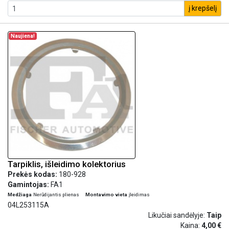
į krepšelį
Naujiena!
Tarpiklis, išleidimo kolektorius
Prekės kodas:
180-928
Gamintojas:
FA1
Medžiaga
Nerūdijantis plienas
Montavimo vieta
įleidimas
04L253115A
Likučiai sandėlyje:
Taip
Kaina:
4,00 €