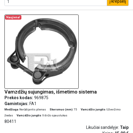
į krepšelį
Naujiena!
Vamzdžių sujungimas, išmetimo sistema
Prekės kodas:
969875
Gamintojas:
FA1
Medžiaga
Nerūdijantis plienas
Skersmuo (mm)
75
Vamzdžio jungtis
Užveržimo
žiedas
Vamzdžio jungtis
V diržo spaustukas
80411
Likučiai sandėlyje:
Taip