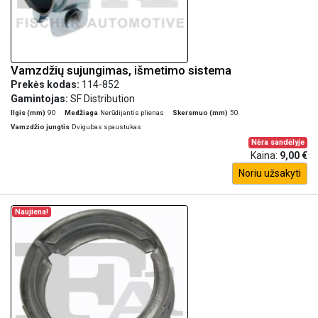
Vamzdžių sujungimas, išmetimo sistema
Prekės kodas:
114-852
Gamintojas:
SF Distribution
Ilgis (mm)
90
Medžiaga
Nerūdijantis plienas
Skersmuo (mm)
50
Vamzdžio jungtis
Dvigubas spaustukas
Nėra sandėlyje
Kaina:
9,00 €
Noriu užsakyti
Naujiena!