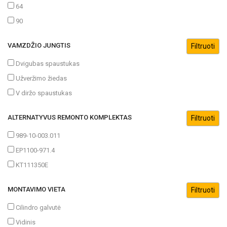
64
90
VAMZDŽIO JUNGTIS
Dvigubas spaustukas
Užveržimo žiedas
V diržo spaustukas
ALTERNATYVUS REMONTO KOMPLEKTAS
989-10-003.011
EP1100-971.4
KT111350E
MONTAVIMO VIETA
Cilindro galvutė
Vidinis