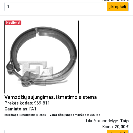
į krepšelį
Naujiena!
Vamzdžių sujungimas, išmetimo sistema
Prekės kodas:
969-811
Gamintojas:
FA1
Medžiaga
Nerūdijantis plienas
Vamzdžio jungtis
V diržo spaustukas
Likučiai sandėlyje:
Taip
Kaina:
20,00 €