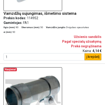
Vamzdžių sujungimas, išmetimo sistema
Prekės kodas:
114952
Gamintojas:
FA1
Ilgis (mm)
90
Skersmuo (mm)
50
Vamzdžio jungtis
Dvigubas spaustukas
ø (mm)
50
Užsienio sandėlis
Pagal specialų užsakymą
Prekė negrąžinama
Kaina:
4,14 €
į krepšelį
Naujiena!