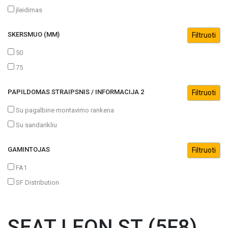
įleidimas
SKERSMUO (MM)
50
75
PAPILDOMAS STRAIPSNIS / INFORMACIJA 2
Su pagalbine montavimo rankena
Su sandarikliu
GAMINTOJAS
FA1
SF Distribution
SEAT LEON ST (5F8)