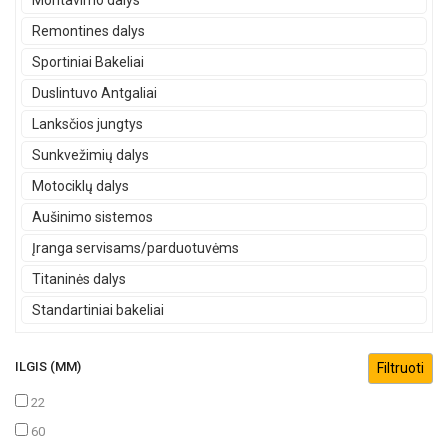
Montavimo dalys
Remontines dalys
Sportiniai Bakeliai
Duslintuvo Antgaliai
Lanksčios jungtys
Sunkvežimių dalys
Motociklų dalys
Aušinimo sistemos
Įranga servisams/parduotuvėms
Titaninės dalys
Standartiniai bakeliai
ILGIS (MM)
22
60