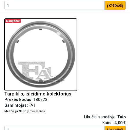
į krepšelį
Naujiena!
Tarpiklis, išleidimo kolektorius
Prekės kodas:
180923
Gamintojas:
FA1
Medžiaga
Nerūdijantis plienas
Likučiai sandėlyje:
Taip
Kaina:
4,00 €