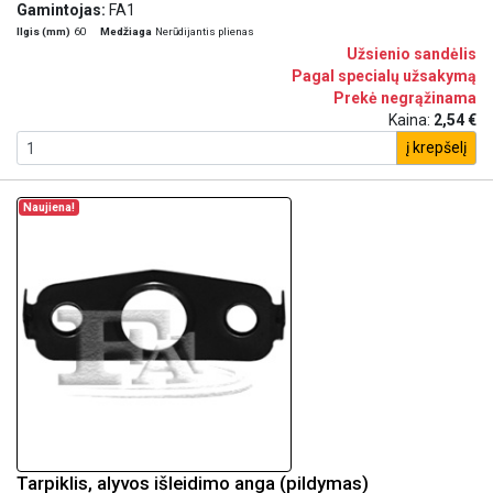
Gamintojas:
FA1
Ilgis (mm)
60
Medžiaga
Nerūdijantis plienas
Užsienio sandėlis
Pagal specialų užsakymą
Prekė negrąžinama
Kaina:
2,54 €
į krepšelį
Naujiena!
Tarpiklis, alyvos išleidimo anga (pildymas)