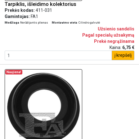
Tarpiklis, išleidimo kolektorius
Prekės kodas:
411-031
Gamintojas:
FA1
Medžiaga
Nerūdijantis plienas
Montavimo vieta
Cilindro galvutė
Užsienio sandėlis
Pagal specialų užsakymą
Prekė negrąžinama
Kaina:
6,75 €
į krepšelį
Naujiena!