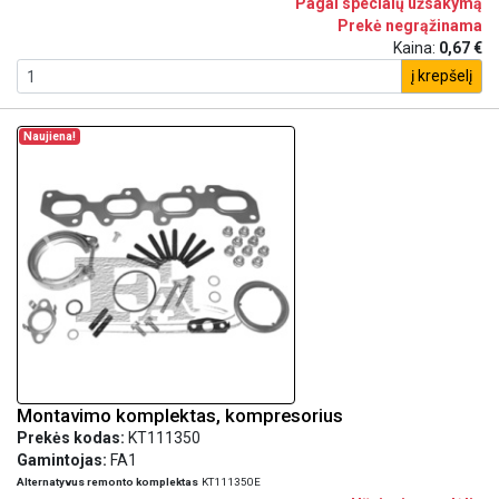
Pagal specialų užsakymą
Prekė negrąžinama
Kaina:
0,67 €
į krepšelį
Naujiena!
Montavimo komplektas, kompresorius
Prekės kodas:
KT111350
Gamintojas:
FA1
Alternatyvus remonto komplektas
KT111350E