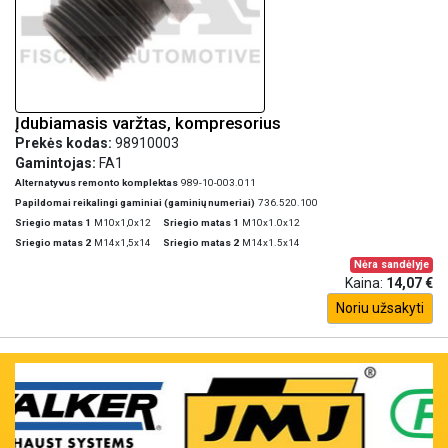
Įdubiamasis varžtas, kompresorius
Prekės kodas:
98910003
Gamintojas:
FA1
Alternatyvus remonto komplektas
989-10-003.011
Papildomai reikalingi gaminiai (gaminių numeriai)
736.520.100
Sriegio matas 1
M10x1,0x12
Sriegio matas 1
M10x1.0x12
Sriegio matas 2
M14x1,5x14
Sriegio matas 2
M14x1.5x14
Nėra sandėlyje
Kaina:
14,07 €
Noriu užsakyti