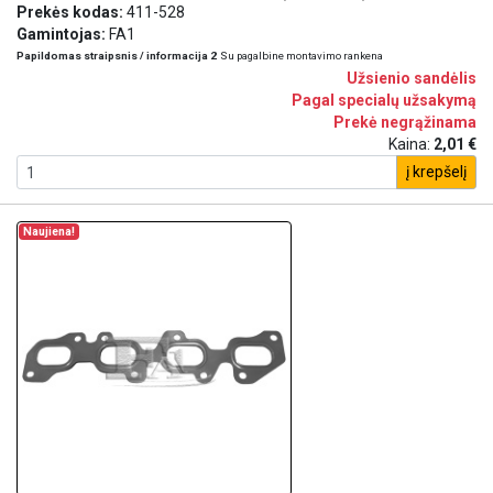
Prekės kodas:
411-528
Gamintojas:
FA1
Papildomas straipsnis / informacija 2
Su pagalbine montavimo rankena
Užsienio sandėlis
Pagal specialų užsakymą
Prekė negrąžinama
Kaina:
2,01 €
į krepšelį
Naujiena!