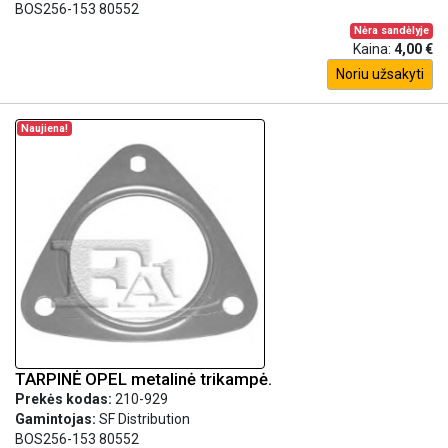
BOS256-153 80552
Nėra sandėlyje
Kaina:
4,00 €
Noriu užsakyti
Naujiena!
TARPINĖ OPEL metalinė trikampė.
Prekės kodas:
210-929
Gamintojas:
SF Distribution
BOS256-153 80552