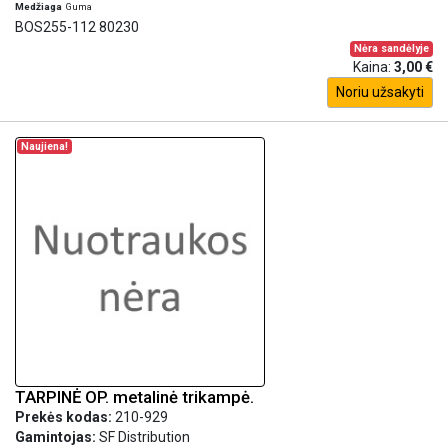
Medžiaga
Guma
BOS255-112 80230
Nėra sandėlyje
Kaina:
3,00 €
Noriu užsakyti
Naujiena!
TARPINĖ OP. metalinė trikampė.
Prekės kodas:
210-929
Gamintojas:
SF Distribution