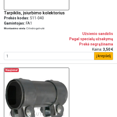
Tarpiklis, įsiurbimo kolektorius
Prekės kodas:
511-040
Gamintojas:
FA1
Montavimo vieta
Cilindro galvutė
Užsienio sandėlis
Pagal specialų užsakymą
Prekė negrąžinama
Kaina:
3,50 €
į krepšelį
Naujiena!