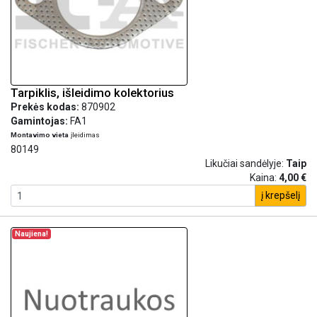
Tarpiklis, išleidimo kolektorius
Prekės kodas:
870902
Gamintojas:
FA1
Montavimo vieta
įleidimas
80149
Likučiai sandėlyje:
Taip
Kaina:
4,00 €
į krepšelį
Naujiena!