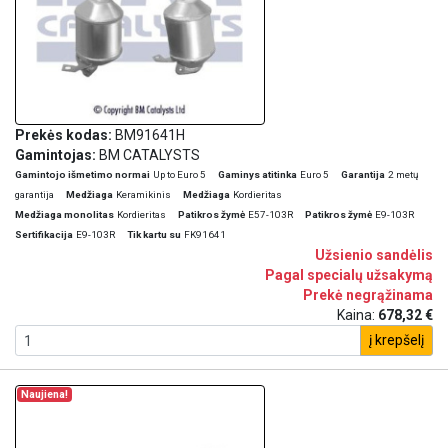
Prekės kodas:
BM91641H
Gamintojas:
BM CATALYSTS
Gamintojo išmetimo normai
Up to Euro 5
Gaminys atitinka
Euro 5
Garantija
2 metų
garantija
Medžiaga
Keramikinis
Medžiaga
Kordieritas
Medžiaga monolitas
Kordieritas
Patikros žymė
E57-103R
Patikros žymė
E9-103R
Sertifikacija
E9-103R
Tik kartu su
FK91641
Užsienio sandėlis
Pagal specialų užsakymą
Prekė negrąžinama
Kaina:
678,32 €
į krepšelį
Naujiena!