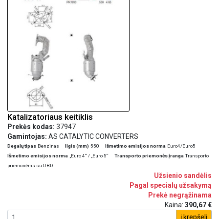
Katalizatoriaus keitiklis
Prekės kodas:
37947
Gamintojas:
AS CATALYTIC CONVERTERS
Degalų tipas
Benzinas
Ilgis (mm)
550
Išmetimo emisijos norma
Euro4/Euro5
Išmetimo emisijos norma
„Euro 4“ / „Euro 5“
Transporto priemonės įranga
Transporto
priemonėms su OBD
Užsienio sandėlis
Pagal specialų užsakymą
Prekė negrąžinama
Kaina:
390,67 €
į krepšelį