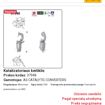
Naujiena!
Katalizatoriaus keitiklis
Prekės kodas:
37948
Gamintojas:
AS CATALYTIC CONVERTERS
Degalų tipas
Benzinas
Ilgis (mm)
550
Transporto priemonės įranga
Transporto
priemonėms su OBD
Užsienio sandėlis
Pagal specialų užsakymą
Prekė negrąžinama