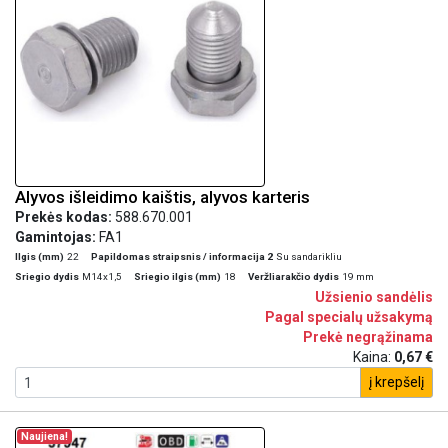
Alyvos išleidimo kaištis, alyvos karteris
Prekės kodas:
588.670.001
Gamintojas:
FA1
Ilgis (mm)
22
Papildomas straipsnis / informacija 2
Su sandarikliu
Sriegio dydis
M14x1,5
Sriegio ilgis (mm)
18
Veržliarakčio dydis
19 mm
Užsienio sandėlis
Pagal specialų užsakymą
Prekė negrąžinama
Kaina:
0,67 €
į krepšelį
Naujiena!