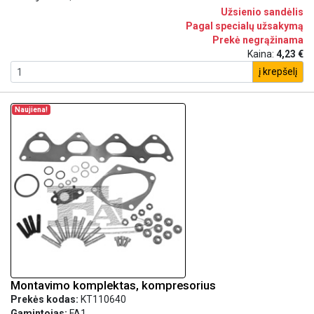
Užsienio sandėlis
Pagal specialų užsakymą
Prekė negrąžinama
Kaina:
4,23 €
į krepšelį
Naujiena!
Montavimo komplektas, kompresorius
Prekės kodas:
KT110640
Gamintojas:
FA1