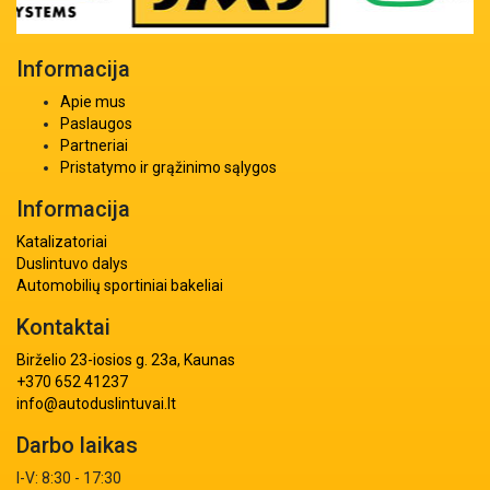
Informacija
Apie mus
Paslaugos
Partneriai
Pristatymo ir grąžinimo sąlygos
Informacija
Katalizatoriai
Duslintuvo dalys
Automobilių sportiniai bakeliai
Kontaktai
Birželio 23-iosios g. 23a, Kaunas
+370 652 41237
info@autoduslintuvai.lt
Darbo laikas
I-V: 8:30 - 17:30