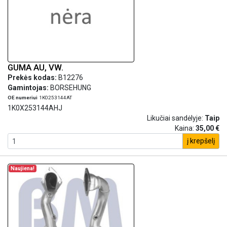
GUMA AU, VW.
Prekės kodas:
B12276
Gamintojas:
BORSEHUNG
OE numeriui
1K0253144AT
1K0X253144AHJ
Likučiai sandėlyje:
Taip
Kaina:
35,00 €
į krepšelį
Naujiena!