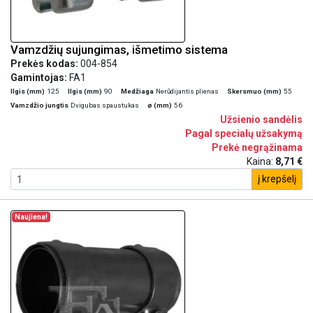
Vamzdžių sujungimas, išmetimo sistema
Prekės kodas:
004-854
Gamintojas:
FA1
Ilgis (mm)
125
Ilgis (mm)
90
Medžiaga
Nerūdijantis plienas
Skersmuo (mm)
55
Vamzdžio jungtis
Dvigubas spaustukas
ø (mm)
56
Užsienio sandėlis
Pagal specialų užsakymą
Prekė negrąžinama
Kaina:
8,71 €
į krepšelį
Naujiena!