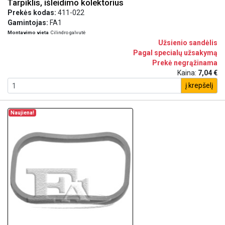
Tarpiklis, išleidimo kolektorius
Prekės kodas:
411-022
Gamintojas:
FA1
Montavimo vieta
Cilindro galvutė
Užsienio sandėlis
Pagal specialų užsakymą
Prekė negrąžinama
Kaina:
7,04 €
į krepšelį
Naujiena!