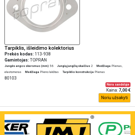
Tarpiklis, išleidimo kolektorius
Prekės kodas:
113-938
Gamintojas:
TOPRAN
Jungės angos skersmuo (mm)
56
Jungių jungčių skaičius
2
Medžiaga
Plienas,
elastomeras
Medžiaga
Plieno lakštas
Tarpiklio konstrukcija
Plienas
80103
Nėra sandėlyje
Kaina:
7,00 €
Noriu užsakyti