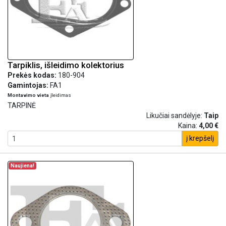
Tarpiklis, išleidimo kolektorius
Prekės kodas:
180-904
Gamintojas:
FA1
Montavimo vieta
įleidimas
TARPINĖ
Likučiai sandėlyje:
Taip
Kaina:
4,00 €
į krepšelį
Naujiena!