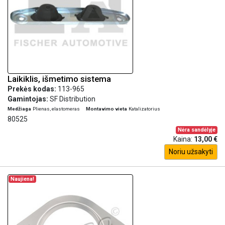
Laikiklis, išmetimo sistema
Prekės kodas:
113-965
Gamintojas:
SF Distribution
Medžiaga
Plienas, elastomeras
Montavimo vieta
Katalizatorius
80525
Nėra sandėlyje
Kaina:
13,00 €
Noriu užsakyti
Naujiena!