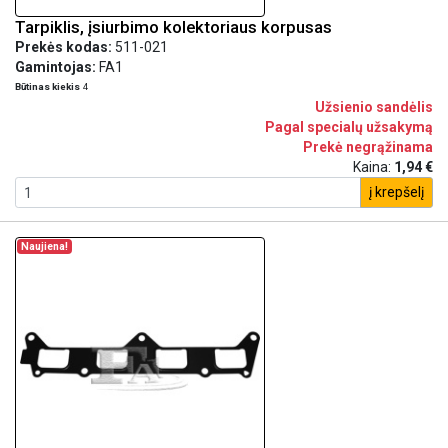
Tarpiklis, įsiurbimo kolektoriaus korpusas
Prekės kodas:
511-021
Gamintojas:
FA1
Būtinas kiekis
4
Užsienio sandėlis
Pagal specialų užsakymą
Prekė negrąžinama
Kaina:
1,94 €
į krepšelį
Naujiena!