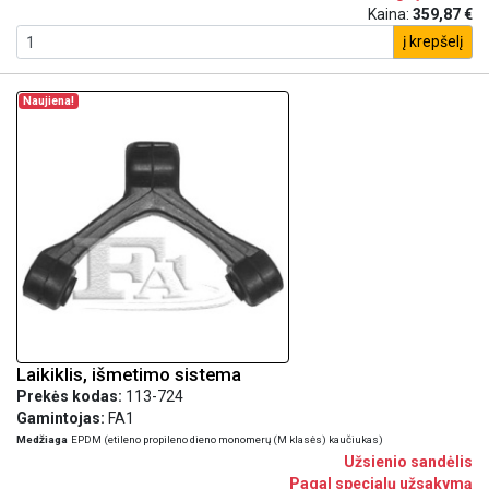
Kaina:
359,87 €
į krepšelį
Naujiena!
Laikiklis, išmetimo sistema
Prekės kodas:
113-724
Gamintojas:
FA1
Medžiaga
EPDM (etileno propileno dieno monomerų (M klasės) kaučiukas)
Užsienio sandėlis
Pagal specialų užsakymą