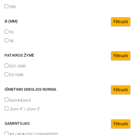
550
Ø (MM)
55
56
PATIKROS ŽYMĖ
E57-103R
E9-103R
IŠMETIMO EMISIJOS NORMA
Euro4/Euro5
„Euro 4“ / „Euro 5“
GAMINTOJAS
AS CATALYTIC CONVERTERS