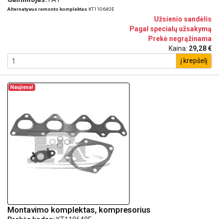
Alternatyvus remonto komplektas
KT110640E
Užsienio sandėlis
Pagal specialų užsakymą
Prekė negrąžinama
Kaina:
29,28 €
į krepšelį
Naujiena!
Montavimo komplektas, kompresorius