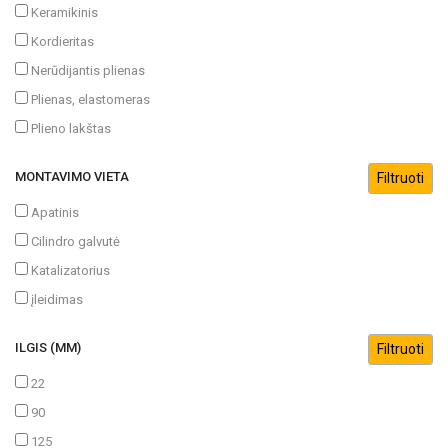
Keramikinis
Kordieritas
Nerūdijantis plienas
Plienas, elastomeras
Plieno lakštas
MONTAVIMO VIETA
Apatinis
Cilindro galvutė
Katalizatorius
įleidimas
ILGIS (MM)
22
90
125