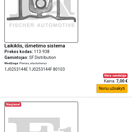
Laikiklis, išmetimo sistema
Prekės kodas:
113-938
Gamintojas:
SF Distribution
Medžiaga
Plienas, elastomeras
1J0253144E 1J0253144F 80103
Nėra sandėlyje
Kaina:
7,00 €
Noriu užsakyti
Naujiena!