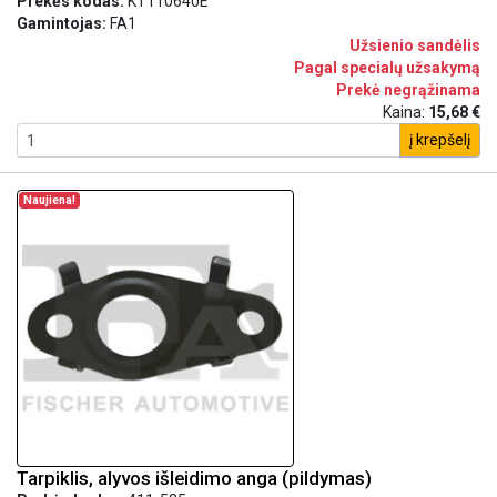
Prekės kodas:
KT110640E
Gamintojas:
FA1
Užsienio sandėlis
Pagal specialų užsakymą
Prekė negrąžinama
Kaina:
15,68 €
į krepšelį
Naujiena!
Tarpiklis, alyvos išleidimo anga (pildymas)