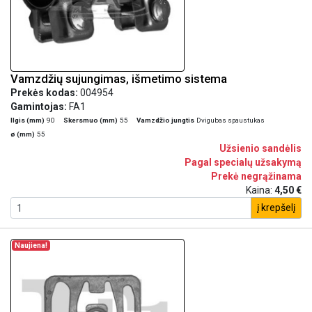
Vamzdžių sujungimas, išmetimo sistema
Prekės kodas:
004954
Gamintojas:
FA1
Ilgis (mm)
90
Skersmuo (mm)
55
Vamzdžio jungtis
Dvigubas spaustukas
ø (mm)
55
Užsienio sandėlis
Pagal specialų užsakymą
Prekė negrąžinama
Kaina:
4,50 €
į krepšelį
Naujiena!