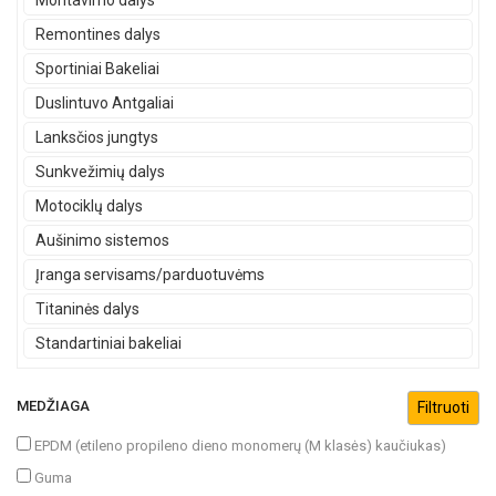
Montavimo dalys
Remontines dalys
Sportiniai Bakeliai
Duslintuvo Antgaliai
Lanksčios jungtys
Sunkvežimių dalys
Motociklų dalys
Aušinimo sistemos
Įranga servisams/parduotuvėms
Titaninės dalys
Standartiniai bakeliai
MEDŽIAGA
EPDM (etileno propileno dieno monomerų (M klasės) kaučiukas)
Guma