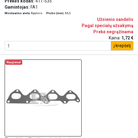
Prekės kodas:
411-535
Gamintojas:
FA1
Montavimo vieta
Apatinis
Plotis (mm)
66,5
Užsienio sandėlis
Pagal specialų užsakymą
Prekė negrąžinama
Kaina:
1,72 €
į krepšelį
Naujiena!