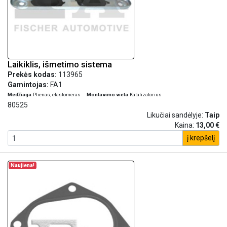
Laikiklis, išmetimo sistema
Prekės kodas:
113965
Gamintojas:
FA1
Medžiaga
Plienas, elastomeras
Montavimo vieta
Katalizatorius
80525
Likučiai sandėlyje:
Taip
Kaina:
13,00 €
į krepšelį
Naujiena!