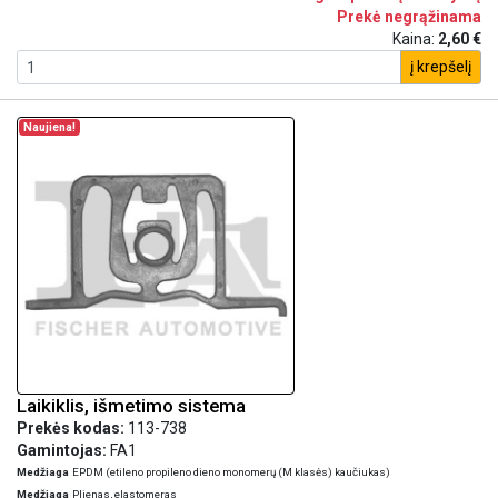
Prekė negrąžinama
Kaina:
2,60 €
į krepšelį
Naujiena!
Laikiklis, išmetimo sistema
Prekės kodas:
113-738
Gamintojas:
FA1
Medžiaga
EPDM (etileno propileno dieno monomerų (M klasės) kaučiukas)
Medžiaga
Plienas, elastomeras