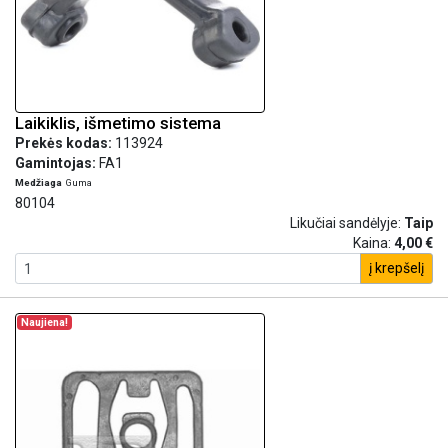
Laikiklis, išmetimo sistema
Prekės kodas:
113924
Gamintojas:
FA1
Medžiaga
Guma
80104
Likučiai sandėlyje:
Taip
Kaina:
4,00 €
į krepšelį
Naujiena!