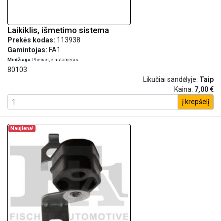
Laikiklis, išmetimo sistema
Prekės kodas:
113938
Gamintojas:
FA1
Medžiaga
Plienas, elastomeras
80103
Likučiai sandėlyje:
Taip
Kaina:
7,00 €
į krepšelį
Naujiena!