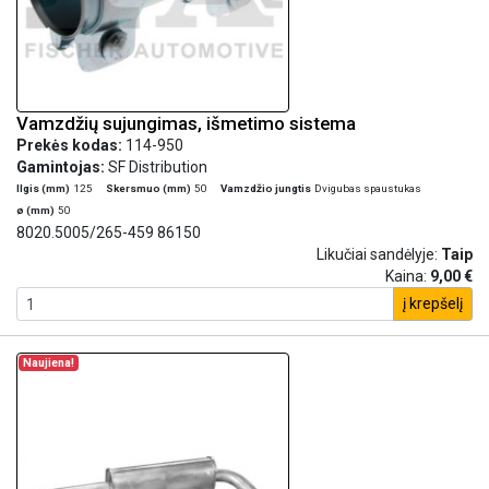
Vamzdžių sujungimas, išmetimo sistema
Prekės kodas:
114-950
Gamintojas:
SF Distribution
Ilgis (mm)
125
Skersmuo (mm)
50
Vamzdžio jungtis
Dvigubas spaustukas
ø (mm)
50
8020.5005/265-459 86150
Likučiai sandėlyje:
Taip
Kaina:
9,00 €
į krepšelį
Naujiena!