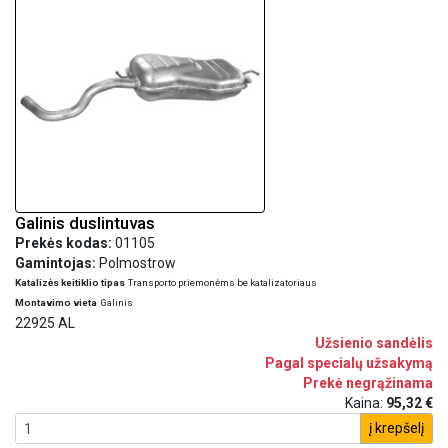
Galinis duslintuvas
Prekės kodas:
01105
Gamintojas:
Polmostrow
Katalizės keitiklio tipas
Transporto priemonėms be katalizatoriaus
Montavimo vieta
Galinis
22925 AL
Užsienio sandėlis
Pagal specialų užsakymą
Prekė negrąžinama
Kaina:
95,32 €
į krepšelį