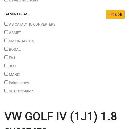
Užveržimo žiedas
GAMINTOJAS
AS CATALYTIC CONVERTERS
ASMET
BM CATALYSTS
BOSAL
FA1
JMJ
MARIX
Polmostrow
SF Distribution
VW GOLF IV (1J1) 1.8