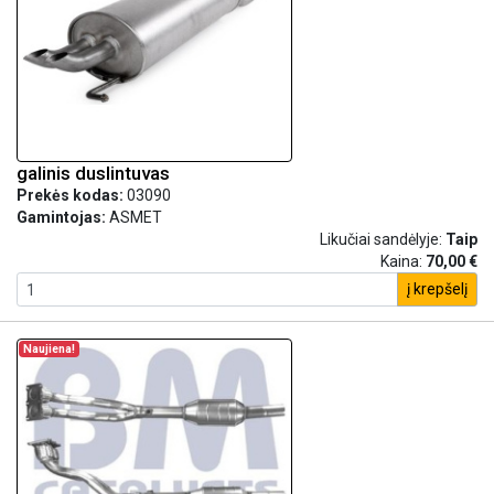
galinis duslintuvas
Prekės kodas:
03090
Gamintojas:
ASMET
Likučiai sandėlyje:
Taip
Kaina:
70,00 €
į krepšelį
Naujiena!