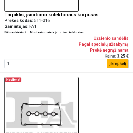
Tarpiklis, įsiurbimo kolektoriaus korpusas
Prekės kodas:
511-016
Gamintojas:
FA1
Būtinas kiekis
2
Montavimo vieta
įsiurbimo kolektorius
Užsienio sandėlis
Pagal specialų užsakymą
Prekė negrąžinama
Kaina:
3,25 €
į krepšelį
Naujiena!