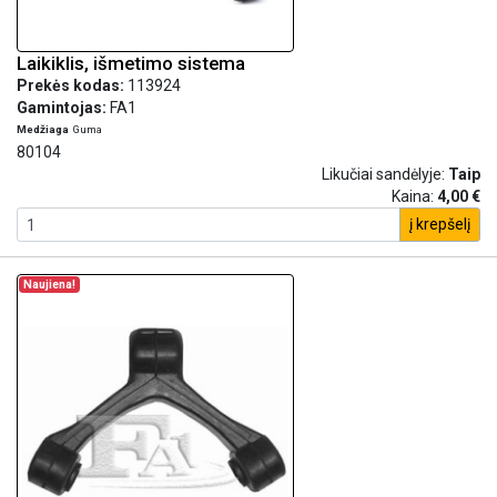
Laikiklis, išmetimo sistema
Prekės kodas:
113924
Gamintojas:
FA1
Medžiaga
Guma
80104
Likučiai sandėlyje:
Taip
Kaina:
4,00 €
į krepšelį
Naujiena!