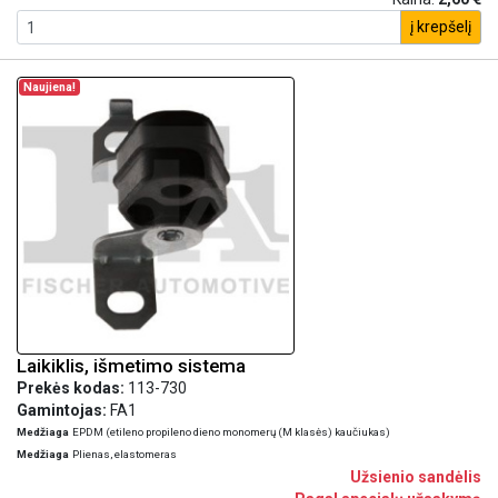
į krepšelį
Naujiena!
Laikiklis, išmetimo sistema
Prekės kodas:
113-730
Gamintojas:
FA1
Medžiaga
EPDM (etileno propileno dieno monomerų (M klasės) kaučiukas)
Medžiaga
Plienas, elastomeras
Užsienio sandėlis