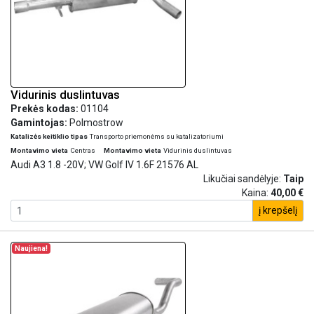
Vidurinis duslintuvas
Prekės kodas:
01104
Gamintojas:
Polmostrow
Katalizės keitiklio tipas
Transporto priemonėms su katalizatoriumi
Montavimo vieta
Centras
Montavimo vieta
Vidurinis duslintuvas
Audi A3 1.8 -20V; VW Golf IV 1.6F 21576 AL
Likučiai sandėlyje:
Taip
Kaina:
40,00 €
į krepšelį
Naujiena!