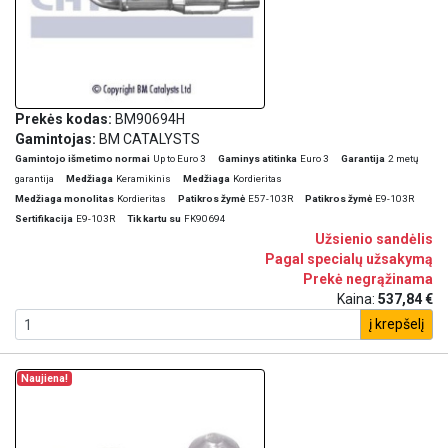
Prekės kodas:
BM90694H
Gamintojas:
BM CATALYSTS
Gamintojo išmetimo normai
Up to Euro 3
Gaminys atitinka
Euro 3
Garantija
2 metų
garantija
Medžiaga
Keramikinis
Medžiaga
Kordieritas
Medžiaga monolitas
Kordieritas
Patikros žymė
E57-103R
Patikros žymė
E9-103R
Sertifikacija
E9-103R
Tik kartu su
FK90694
Užsienio sandėlis
Pagal specialų užsakymą
Prekė negrąžinama
Kaina:
537,84 €
į krepšelį
Naujiena!