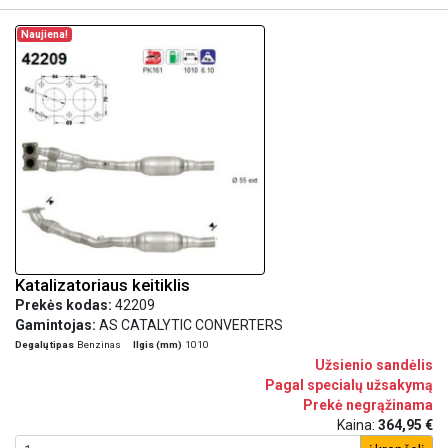
Naujiena!
Katalizatoriaus keitiklis
Prekės kodas:
42209
Gamintojas:
AS CATALYTIC CONVERTERS
Degalų tipas
Benzinas
Ilgis (mm)
1010
Užsienio sandėlis
Pagal specialų užsakymą
Prekė negrąžinama
Kaina:
364,95 €