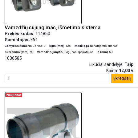
Vamzdžių sujungimas, išmetimo sistema
Prekės kodas:
114850
Gamintojas:
FA1
Gamybos numeris
0570010
Ilgis (mm)
125
Medžiaga
Nerūdijantis plienas
Skersmuo (mm)
50
Vamzdžio jungtis
Dvigubas spaustukas
ø (mm)
50
1036585
Likučiai sandėlyje:
Taip
Kaina:
12,00 €
į krepšelį
Naujiena!