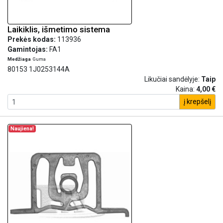
Laikiklis, išmetimo sistema
Prekės kodas:
113936
Gamintojas:
FA1
Medžiaga
Guma
80153 1J0253144A
Likučiai sandėlyje:
Taip
Kaina:
4,00 €
į krepšelį
Naujiena!