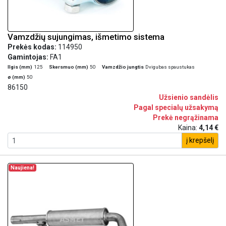
Vamzdžių sujungimas, išmetimo sistema
Prekės kodas:
114950
Gamintojas:
FA1
Ilgis (mm)
125
Skersmuo (mm)
50
Vamzdžio jungtis
Dvigubas spaustukas
ø (mm)
50
86150
Užsienio sandėlis
Pagal specialų užsakymą
Prekė negrąžinama
Kaina:
4,14 €
į krepšelį
Naujiena!