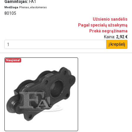
Gamintojas:
FA1
Medžiaga
Plienas, elastomeras
80105
Užsienio sandėlis
Pagal specialų užsakymą
Prekė negrąžinama
Kaina:
2,92 €
į krepšelį
Naujiena!