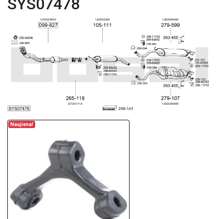
SYS07478
Naujiena!