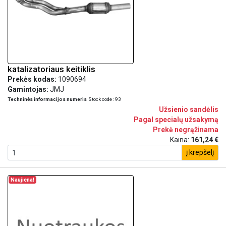
katalizatoriaus keitiklis
Prekės kodas:
1090694
Gamintojas:
JMJ
Techninės informacijos numeris
Stock code : 93
Užsienio sandėlis
Pagal specialų užsakymą
Prekė negrąžinama
Kaina:
161,24 €
į krepšelį
Naujiena!