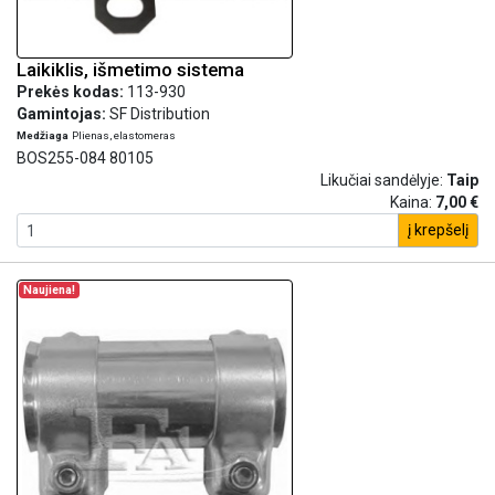
Laikiklis, išmetimo sistema
Prekės kodas:
113-930
Gamintojas:
SF Distribution
Medžiaga
Plienas, elastomeras
BOS255-084 80105
Likučiai sandėlyje:
Taip
Kaina:
7,00 €
į krepšelį
Naujiena!