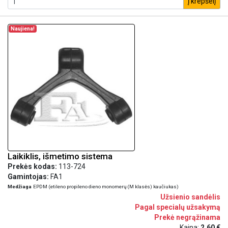
į krepšelį
Naujiena!
Laikiklis, išmetimo sistema
Prekės kodas:
113-724
Gamintojas:
FA1
Medžiaga
EPDM (etileno propileno dieno monomerų (M klasės) kaučiukas)
Užsienio sandėlis
Pagal specialų užsakymą
Prekė negrąžinama
Kaina:
2,60 €