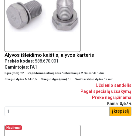
Alyvos išleidimo kaištis, alyvos karteris
Prekės kodas:
588.670.001
Gamintojas:
FA1
Ilgis (mm)
22
Papildomas straipsnis / informacija 2
Su sandarikliu
Sriegio dydis
M14x1,5
Sriegio ilgis (mm)
18
Veržliarakčio dydis
19 mm
Užsienio sandėlis
Pagal specialų užsakymą
Prekė negrąžinama
Kaina:
0,67 €
į krepšelį
Naujiena!