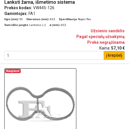
Lanksti žarna, išmetimo sistema
Prekės kodas:
VW445-126
Gamintojas:
FA1
Ilgis (mm)
50
Skersmuo (mm)
46,5
Specifikacija
Repair flex
Vamzdžio jungtis
Lankstus (-i)
ø (mm)
46,5
Užsienio sandėlis
Pagal specialų užsakymą
Prekė negrąžinama
Kaina:
57,10 €
į krepšelį
Naujiena!