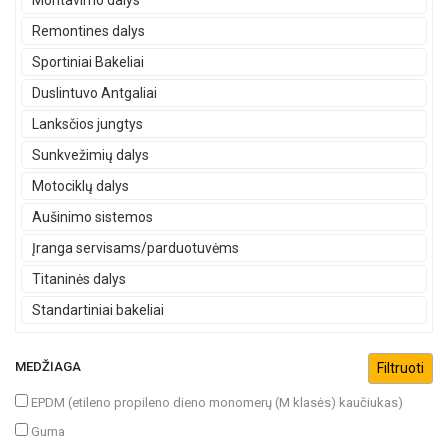
Montavimo dalys
Remontines dalys
Sportiniai Bakeliai
Duslintuvo Antgaliai
Lanksčios jungtys
Sunkvežimių dalys
Motociklų dalys
Aušinimo sistemos
Įranga servisams/parduotuvėms
Titaninės dalys
Standartiniai bakeliai
MEDŽIAGA
EPDM (etileno propileno dieno monomerų (M klasės) kaučiukas)
Guma