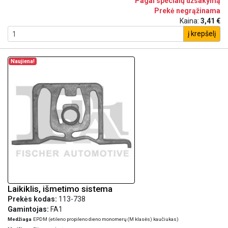
Pagal specialų užsakymą
Prekė negrąžinama
Kaina:
3,41 €
į krepšelį
Naujiena!
Laikiklis, išmetimo sistema
Prekės kodas:
113-738
Gamintojas:
FA1
Medžiaga
EPDM (etileno propileno dieno monomerų (M klasės) kaučiukas)