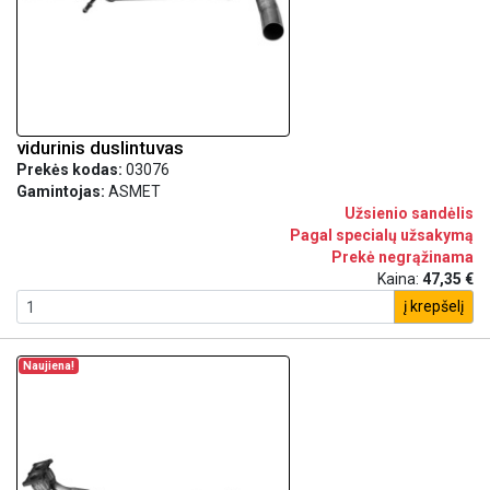
vidurinis duslintuvas
Prekės kodas:
03076
Gamintojas:
ASMET
Užsienio sandėlis
Pagal specialų užsakymą
Prekė negrąžinama
Kaina:
47,35 €
į krepšelį
Naujiena!