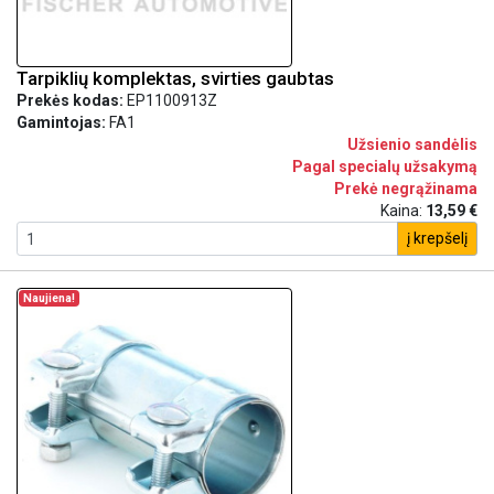
Tarpiklių komplektas, svirties gaubtas
Prekės kodas:
EP1100913Z
Gamintojas:
FA1
Užsienio sandėlis
Pagal specialų užsakymą
Prekė negrąžinama
Kaina:
13,59 €
į krepšelį
Naujiena!