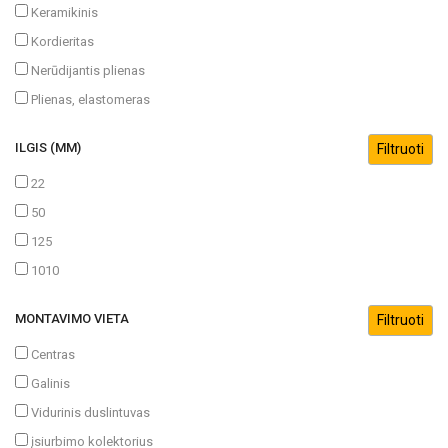
Keramikinis
Kordieritas
Nerūdijantis plienas
Plienas, elastomeras
ILGIS (MM)
22
50
125
1010
MONTAVIMO VIETA
Centras
Galinis
Vidurinis duslintuvas
įsiurbimo kolektorius