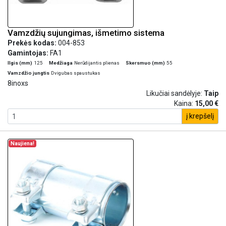
Vamzdžių sujungimas, išmetimo sistema
Prekės kodas:
004-853
Gamintojas:
FA1
Ilgis (mm)
125
Medžiaga
Nerūdijantis plienas
Skersmuo (mm)
55
Vamzdžio jungtis
Dvigubas spaustukas
8inoxs
Likučiai sandėlyje:
Taip
Kaina:
15,00 €
į krepšelį
Naujiena!