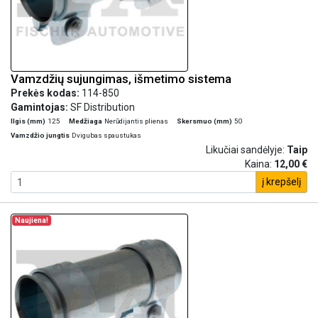
Vamzdžių sujungimas, išmetimo sistema
Prekės kodas:
114-850
Gamintojas:
SF Distribution
Ilgis (mm)
125
Medžiaga
Nerūdijantis plienas
Skersmuo (mm)
50
Vamzdžio jungtis
Dvigubas spaustukas
Likučiai sandėlyje:
Taip
Kaina:
12,00 €
į krepšelį
Naujiena!