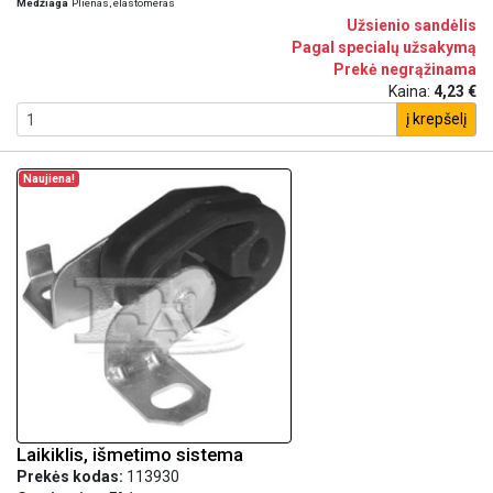
Medžiaga
Plienas, elastomeras
Užsienio sandėlis
Pagal specialų užsakymą
Prekė negrąžinama
Kaina:
4,23 €
į krepšelį
Naujiena!
Laikiklis, išmetimo sistema
Prekės kodas:
113930