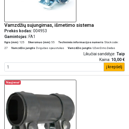
Vamzdžių sujungimas, išmetimo sistema
Prekės kodas:
004953
Gamintojas:
FA1
Ilgis (mm)
125
Skersmuo (mm)
55
Techninės informacijos numeris
Stock code :
27
Vamzdžio jungtis
Dvigubas spaustukas
Vamzdžio jungtis
Užveržimo žiedas
Likučiai sandėlyje:
Taip
Kaina:
10,00 €
į krepšelį
Naujiena!